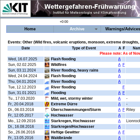
+0:00
Home
Archive
Warnings/Advice
Events: Other (Wild fires, volcanic eruptions, monsoon, extreme droughts, 
Date
Type of Event
A
F
Nam
Please note: As of Nov
Wed, 16.07.2025
Flash flooding
A
Sun, 02.02.2025
Wildfires
A
F
Sun, 03.11.2024
River flooding, heavy rains
A
Wed, 24.04.2024
Flash flooding
A
Thu, 04.01.2024
River flooding
A
Tue, 12.12.2023
River flooding
F
Sun, 31.01.2021
Flooding
A
F
Tu., 17.03.2020
Mild, wet, stormy winter
A
-
Fr., 20.04.2018
Extreme Dürre
A
-
Di., 06.03.2018
Überschwemmungen/Sturm
A
F
Riley
Fr., 12.05.2017
Hochwasser
A
Mo., 12.09.2016
Starkregen, Hochwasser
A
Lionroc
Di., 16.08.2016
Starkregen/Hochwasser
A
So., 26.06.2016
Heftige Gewitter
A
F
Fr., 13.05.2016
Waldbrände
A