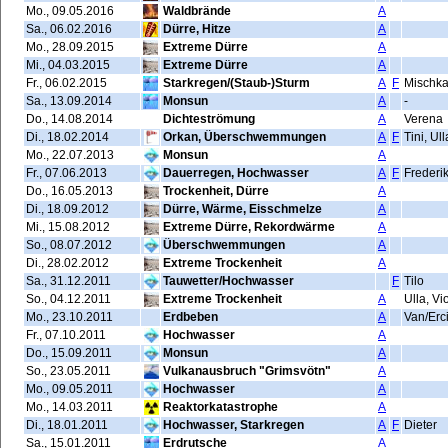
Mo., 09.05.2016
Waldbrände
A
Sa., 06.02.2016
Dürre, Hitze
A
Mo., 28.09.2015
Extreme Dürre
A
Mi., 04.03.2015
Extreme Dürre
A
Fr., 06.02.2015
Starkregen/(Staub-)Sturm
A
F
Mischk
Sa., 13.09.2014
Monsun
A
-
Do., 14.08.2014
Dichteströmung
A
Verena
Di., 18.02.2014
Orkan, Überschwemmungen
A
F
Tini, Ul
Mo., 22.07.2013
Monsun
A
Fr., 07.06.2013
Dauerregen, Hochwasser
A
F
Frederi
Do., 16.05.2013
Trockenheit, Dürre
A
Di., 18.09.2012
Dürre, Wärme, Eisschmelze
A
Mi., 15.08.2012
Extreme Dürre, Rekordwärme
A
So., 08.07.2012
Überschwemmungen
A
Di., 28.02.2012
Extreme Trockenheit
A
Sa., 31.12.2011
Tauwetter/Hochwasser
F
Tilo
So., 04.12.2011
Extreme Trockenheit
A
Ulla, Vio
Mo., 23.10.2011
Erdbeben
A
Van/Erc
Fr., 07.10.2011
Hochwasser
A
Do., 15.09.2011
Monsun
A
So., 23.05.2011
Vulkanausbruch "Grimsvötn"
A
Mo., 09.05.2011
Hochwasser
A
Mo., 14.03.2011
Reaktorkatastrophe
A
Di., 18.01.2011
Hochwasser, Starkregen
A
F
Dieter
Sa., 15.01.2011
Erdrutsche
A