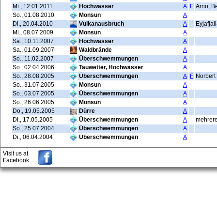
Mi., 12.01.2011
Hochwasser
A
F
Arno, B
So., 01.08.2010
Monsun
A
Di., 20.04.2010
Vulkanausbruch
A
Eyjafjal
Mi., 08.07.2009
Monsun
A
Sa., 10.11.2007
Hochwasser
A
Sa., 01.09.2007
Waldbrände
A
So., 11.02.2007
Überschwemmungen
A
So., 02.04.2006
Tauwetter, Hochwasser
A
So., 28.08.2005
Überschwemmungen
A
F
Norbert
So., 31.07.2005
Monsun
A
So., 03.07.2005
Überschwemmungen
A
So., 26.06.2005
Monsun
A
Do., 19.05.2005
Dürre
A
Di., 17.05.2005
Überschwemmungen
A
mehrer
So., 25.07.2004
Überschwemmungen
A
Di., 06.04.2004
Überschwemmungen
A
Visit us at
Facebook: