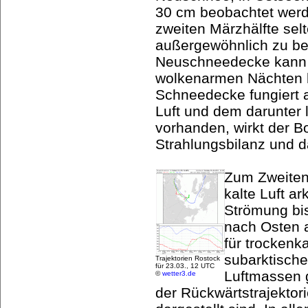
30 cm beobachtet werd
zweiten Märzhälfte selt
außergewöhnlich zu be
Neuschneedecke kann s
wolkenarmen Nächten b
Schneedecke fungiert a
Luft und dem darunter
vorhanden, wirkt der 
Strahlungsbilanz und d
Zum Zweiten
kalte Luft a
Strömung bis
nach Osten a
für trockenk
subarktische
Trajektorien Rostock
für 23.03., 12 UTC
Luftmassen g
©
wetter3.de
der Rückwärtstrajektor