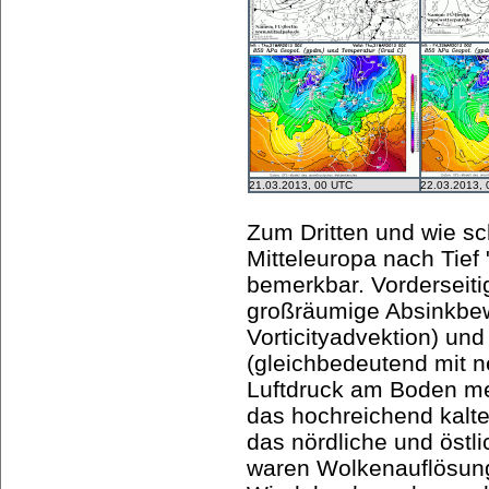
21.03.2013, 00 UTC
22.03.2013,
Zum Dritten und wie s
Mitteleuropa nach Tief
bemerkbar. Vorderseit
großräumige Absinkbe
Vorticityadvektion) und
(gleichbedeutend mit n
Luftdruck am Boden me
das hochreichend kalte 
das nördliche und östl
waren Wolkenauflösung