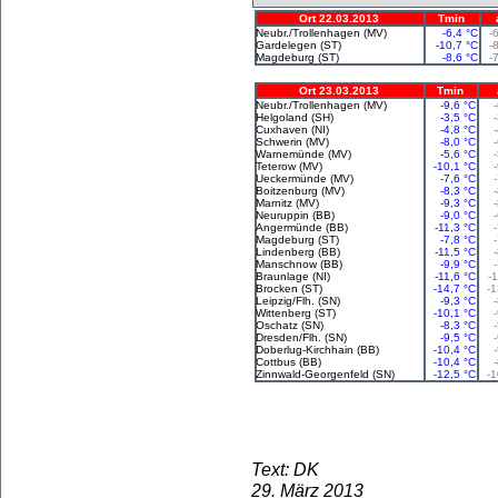
Ort 22.03.2013
Tmin
Neubr./Trollenhagen (MV)
-6,4 °C
-
Gardelegen (ST)
-10,7 °C
-
Magdeburg (ST)
-8,6 °C
-
Ort 23.03.2013
Tmin
Neubr./Trollenhagen (MV)
-9,6 °C
Helgoland (SH)
-3,5 °C
Cuxhaven (NI)
-4,8 °C
Schwerin (MV)
-8,0 °C
Warnemünde (MV)
-5,6 °C
Teterow (MV)
-10,1 °C
Ueckermünde (MV)
-7,6 °C
Boitzenburg (MV)
-8,3 °C
Marnitz (MV)
-9,3 °C
Neuruppin (BB)
-9,0 °C
Angermünde (BB)
-11,3 °C
Magdeburg (ST)
-7,8 °C
Lindenberg (BB)
-11,5 °C
Manschnow (BB)
-9,9 °C
Braunlage (NI)
-11,6 °C
-
Brocken (ST)
-14,7 °C
-1
Leipzig/Flh. (SN)
-9,3 °C
Wittenberg (ST)
-10,1 °C
Oschatz (SN)
-8,3 °C
Dresden/Flh. (SN)
-9,5 °C
Doberlug-Kirchhain (BB)
-10,4 °C
Cottbus (BB)
-10,4 °C
Zinnwald-Georgenfeld (SN)
-12,5 °C
-1
Text: DK
29. März 2013