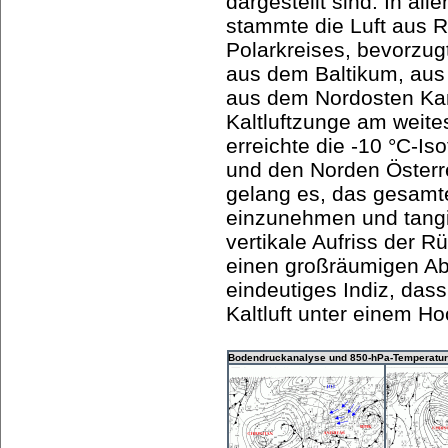
dargestellt sind. In a
stammte die Luft aus R
Polarkreises, bevorzug
aus dem Baltikum, aus
aus dem Nordosten Kan
Kaltluftzunge am weite
erreichte die -10 °C-I
und den Norden Österr
gelang es, das gesamt
einzunehmen und tangi
vertikale Aufriss der R
einen großräumigen Ab
eindeutiges Indiz, dass
Kaltluft unter einem H
Bodendruckanalyse und 850-hPa-Temperatur 