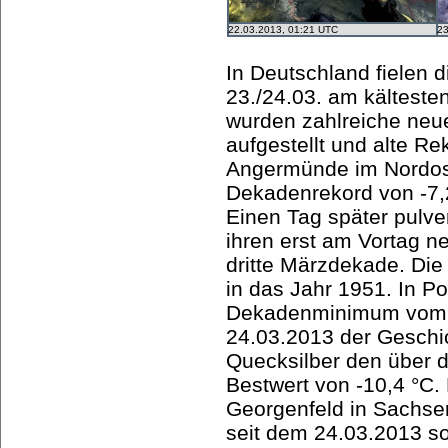
22.03.2013, 01:21 UTC
23
In Deutschland fielen 
23./24.03. am kälteste
wurden zahlreiche neu
aufgestellt und alte Re
Angermünde im Nordost
Dekadenrekord von -7,2
Einen Tag später pulver
ihren erst am Vortag n
dritte Märzdekade. Die
in das Jahr 1951. In P
Dekadenminimum vom 2
24.03.2013 der Geschic
Quecksilber den über 
Bestwert von -10,4 °C.
Georgenfeld in Sachs
seit dem 24.03.2013 s