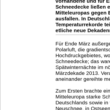
vorhandene und für 
Schneedecke ließen ei
Mitteleuropas gegen 
ausfallen. In Deutsch
Temperaturrekorde tei
etliche neue Dekadenr
Für Ende März außergew
Polarluft, die gradien
Hochdruckgebietes, w
Schneedecke; das waren
Spätwinternächte im nör
Märzdekade 2013. Veran
aneinander gereihte m
Zum Ersten brachte ein
Mitteleuropa starke Sc
Deutschlands sowie in 
Neuschnee, in Ostseen