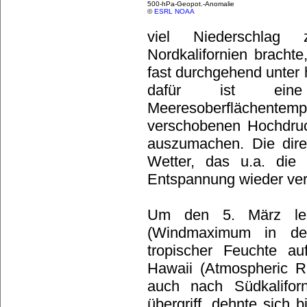
500-hPa-Geopot.-Anomalie
©
ESRL NOAA
viel Niederschlag
Nordkalifornien brach
fast durchgehend unter
dafür ist ei
Meeresoberflächen
verschobenen Hochdruc
auszumachen. Die dir
Wetter, das u.a. di
Entspannung wieder ver
Um den 5. März len
(Windmaximum in der 
tropischer Feuchte a
Hawaii (Atmospheric Ri
auch nach Südkalifor
übergriff, dehnte sich