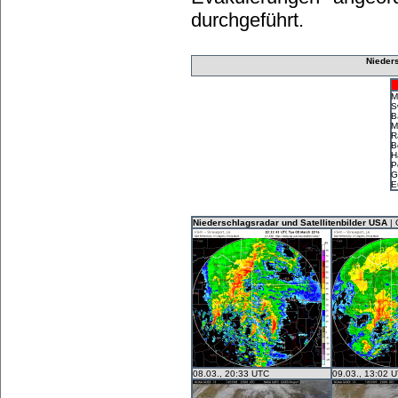
durchgeführt.
Nieder
M
S
B
M
R
B
H
P
G
E
Niederschlagsradar und Satellitenbilder USA
| 
08.03., 20:33 UTC
09.03., 13:02 