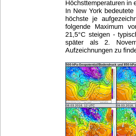
Höchsttemperaturen in 
In New York bedeutete 
höchste je aufgezeich
folgende Maximum von
21,5°C steigen - typis
später als 2. Nove
Aufzeichnungen zu find
500-hPa-Geopotential/Bodendruck und 850-hPa
08.03.2016, 12 UTC
09.03.2016, 