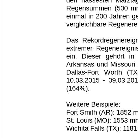
den nassesten Märzta
Regensummen (500 mm i
einmal in 200 Jahren g
vergleichbare Regenereig
Das Rekordregenereign
extremer Regenereigni
ein. Dieser gehört in
Arkansas und Missouri 
Dallas-Fort Worth (T
10.03.2015 - 09.03.20
(164%).
Weitere Beispiele:
Fort Smith (AR): 1852
St. Louis (MO): 1553 
Wichita Falls (TX): 11