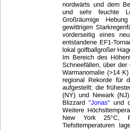
nordwärts und dem Be
und sehr feuchte Lu
Großräumige Hebung 
gewittrigen Starkregen
vorderseitig eines ne
entstandene EF1-Torna
lokal golfballgroßer Hag
Im Bereich des Höhen
Schneefällen, über der
Warmanomalie (>14 K)
regional Rekorde für 
aufgestellt: die frühe
(NY) und Newark (NJ).
Blizzard
"Jonas"
und de
Weitere Höchsttemperat
New York 25°C, Ph
Tiefsttemperaturen lag