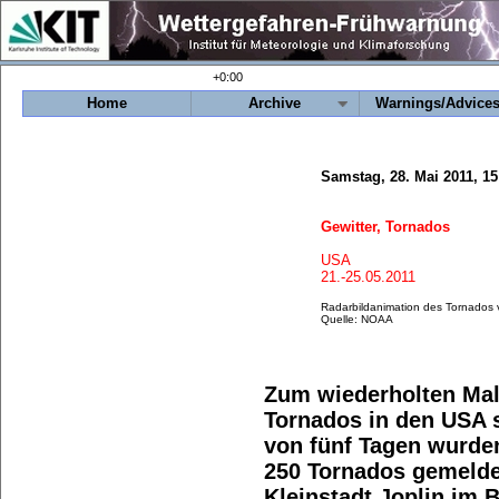
+0:00
Home
Archive
Warnings/Advice
Samstag, 28. Mai 2011, 1
Gewitter, Tornados
USA
21.-25.05.2011
Radarbildanimation des Tornados v
Quelle: NOAA
Zum wiederholten Mal 
Tornados in den USA 
von fünf Tagen wurde
250 Tornados gemelde
Kleinstadt Joplin im 