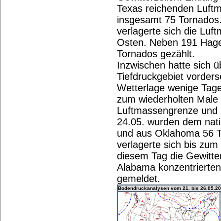
Texas reichenden Luftm
insgesamt 75 Tornados
verlagerte sich die Luf
Osten. Neben 191 Hage
Tornados gezählt.
Inzwischen hatte sich 
Tiefdruckgebiet vorders
Wetterlage wenige Tage
zum wiederholten Male 
Luftmassengrenze und z
24.05. wurden dem nat
und aus Oklahoma 56 T
verlagerte sich bis zum
diesem Tag die Gewitter
Alabama konzentrierte
gemeldet.
Bodendruckanalysen vom 21. bis 26.05.2