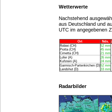
Wetterwerte
Nachstehend ausgewähl
aus Deutschland und aus
UTC im angegebenen Z
Ort
Nds.
Robiei (CH)
52 mm
Piotta (CH)
45 mm
Cimetta (CH)
21 mm
Lofer (A)
26 mm
Kufstein (A)
24 mm
Garmisch-Partenkirchen (D)
52 mm
Landshut (D)
33 mm
Radarbilder