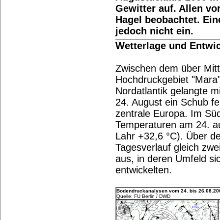
Gewitter auf. Allen v
Hagel beobachtet. Ein
jedoch nicht ein.
Wetterlage und Entwi
Zwischen dem über Mit
Hochdruckgebiet "Mara"
Nordatlantik gelangte m
24. August ein Schub fe
zentrale Europa. Im Sü
Temperaturen am 24. au
Lahr +32,6 °C). Über de
Tagesverlauf gleich zwe
aus, in deren Umfeld s
entwickelten.
Bodendruckanalysen vom 24. bis 26.08.200
Quelle: FU Berlin / DWD