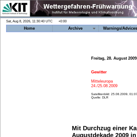
+0:00
Home
Archive
Warnings/Advice
Freitag, 28. August 200
Gewitter
Mitteleuropa
24./25.08.2009
Satellitenbild: 25.08.2009, 01
Quelle: DLR
Mit Durchzug einer Kal
Augustdekade 2009 in 