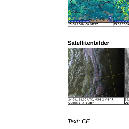
25.08.2009, 00 MESZ
25.08.200
Satellitenbilder
24.08., 18:00 UTC, MSG-2 VIS/IR
25
Quelle: B. J. Burton
Que
Text: CE