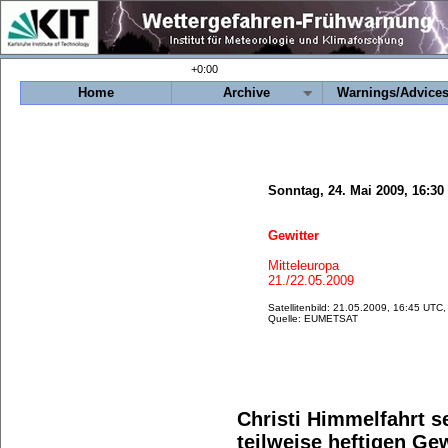
+0:00
Home
Archive
Warnings/Advice
Sonntag, 24. Mai 2009, 16:3
Gewitter
Mitteleuropa
21./22.05.2009
Satellitenbild: 21.05.2009, 16:45 UTC
Quelle: EUMETSAT
Christi Himmelfahrt se
teilweise heftigen Gew