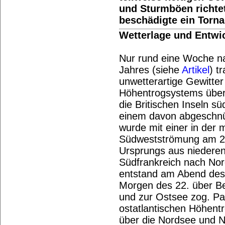
und Sturmböen richte
beschädigte ein Torn
Wetterlage und Entwi
Nur rund eine Woche na
Jahres (siehe
Artikel
) t
unwetterartige Gewitter
Höhentrogsystems über
die Britischen Inseln s
einem davon abgeschnür
wurde mit einer in der 
Südwestströmung am 20
Ursprungs aus niederen
Südfrankreich nach Nor
entstand am Abend des 2
Morgen des 22. über B
und zur Ostsee zog. Pa
ostatlantischen Höhent
über die Nordsee und N