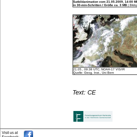
Satbildanimation vom 21.05.2009, 14:00 
in 30-min-Schritten / Größe ca. 3 MB
| Bild
21.05., 09:38 UTC, NOAA-17 VIS/IR
Quelle: Geog. Inst., Uni Bern
Text: CE
Visit us at