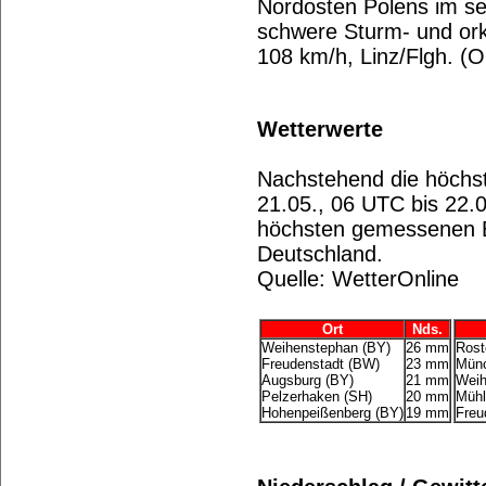
Nordosten Polens im se
schwere Sturm- und ork
108 km/h, Linz/Flgh. (O
Wetterwerte
Nachstehend die höchs
21.05., 06 UTC bis 22.0
höchsten gemessenen B
Deutschland.
Quelle: WetterOnline
Ort
Nds.
Weihenstephan (BY)
26 mm
Rost
Freudenstadt (BW)
23 mm
Münc
Augsburg (BY)
21 mm
Weih
Pelzerhaken (SH)
20 mm
Mühl
Hohenpeißenberg (BY)
19 mm
Freu