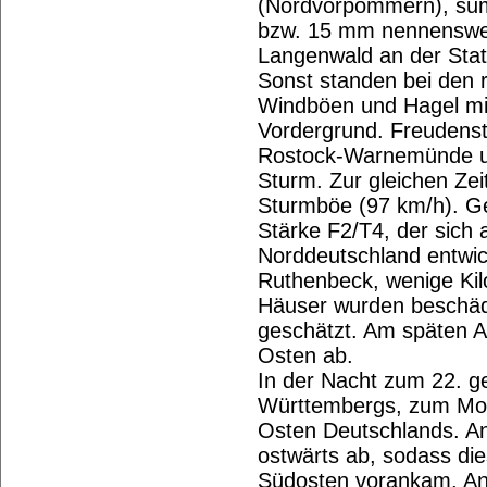
(Nordvorpommern), sum
bzw. 15 mm nennenswer
Langenwald an der Stat
Sonst standen bei den 
Windböen und Hagel mi
Vordergrund. Freudens
Rostock-Warnemünde u
Sturm. Zur gleichen Ze
Sturmböe (97 km/h). G
Stärke F2/T4, der sich 
Norddeutschland entwic
Ruthenbeck, wenige Kil
Häuser wurden beschädi
geschätzt. Am späten A
Osten ab.
In der Nacht zum 22. g
Württembergs, zum Morg
Osten Deutschlands. An d
ostwärts ab, sodass di
Südosten vorankam. An 