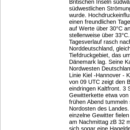
Britischen Inseln südwär
südwestlichen Strömung
wurde. Hochdruckeinflu
einen freundlichen Tag
auf Werte über 30°C a
stellenweise über 33°C
Tagesverlauf rasch na
Norddeutschland, gleich
Tiefdruckgebiet, das u
Dänemark lag. Seine K
Nordwesten Deutschland
Linie Kiel -Hannover - 
von 09 UTC zeigt den B
eindringen Kaltfront. 3
Gewitterkette etwa von
frühen Abend tummeln s
Nordosten des Landes. 
einzelne Gewitter fiele
am Nachmittag zB 32 m
sich sogar eine Hageld