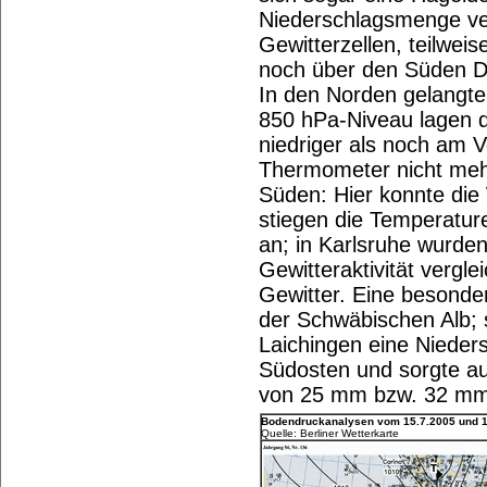
Niederschlagsmenge ve
Gewitterzellen, teilwei
noch über den Süden D
In den Norden gelangte h
850 hPa-Niveau lagen 
niedriger als noch am 
Thermometer nicht meh
Süden: Hier konnte die
stiegen die Temperatu
an; in Karlsruhe wurden
Gewitteraktivität vergl
Gewitter. Eine besonder
der Schwäbischen Alb; 
Laichingen eine Niede
Südosten und sorgte a
von 25 mm bzw. 32 m
Bodendruckanalysen vom 15.7.2005 und 1
Quelle: Berliner Wetterkarte