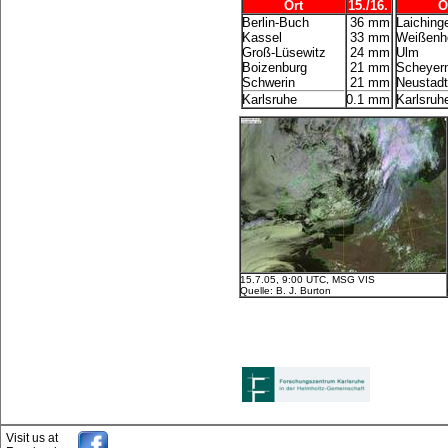
Ort
15./16.
O
Berlin-Buch
36 mm
Laiching
Kassel
33 mm
Weißenh
Groß-Lüsewitz
24 mm
Ulm
Boizenburg
21 mm
Scheyer
Schwerin
21 mm
Neustad
Karlsruhe
0.1 mm
Karlsruh
15.7.05, 9:00 UTC, MSG VIS
Quelle: B. J. Burton
Visit us at