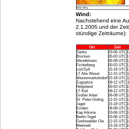
850 hPa
Wind:
Nachstehend eine A
2.1.2005 und der Zeit
stündige Zeiträume):
Ort
Zeit
Säntis
03-06 UTC
1
Brocken
00-03 UTC
1
Wendelstein
06-09 UTC
1
Fichtelberg
00-03 UTC
1
List/Sylt
15-18 UTC
1
LT Alte Weser
12-15 UTC
Westermarkelsdorf
15-18 UTC
Zugspitze
09-12 UTC
Helgoland
00-03 UTC
1
LT Kiel
09-12 UTC
1
Großer Arber
06-09 UTC
1
St. Peter-Ording
12-15 UTC
1
Jagel
15-18 UTC
1
Emden
06-09 UTC
1
Kap Arkona
03-06 UTC
1
Berlin-Tegel
03-06 UTC
1
Greifswalder Oie
12-15 UTC
1
Meierwik
15-18 UTC
1