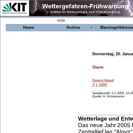
+0:00
Home
Archive
Warnings/Advice
Donnerstag, 20. Janua
Sturm
Deutschland
2.1.2005
Satellitenbild: 2.1.2005, 10
Quelle: H. Schaksmeier
Wetterlage und Ent
Das neue Jahr 2005 fü
Zentraltief lag "Alo