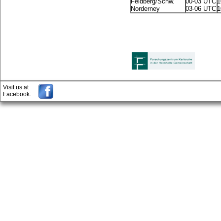
Feldberg/Schw.
00-03 UTC
1
Norderney
03-06 UTC
1
Visit us at
Facebook: