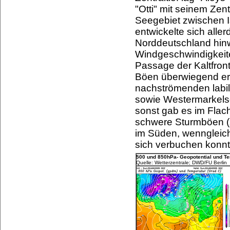
"Otti" mit seinem Zen
Seegebiet zwischen I
entwickelte sich aller
Norddeutschland hin
Windgeschwindigkeite
Passage der Kaltfron
Böen überwiegend ers
nachströmenden labil g
sowie Westermarkels
sonst gab es im Flac
schwere Sturmböen (z
im Süden, wenngleich
sich verbuchen konnt
500 und 850hPa- Geopotential und T
Quelle: Wetterzentrale; DWD/FU Berlin