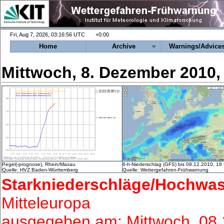
+0:00
Home
Archive
Warnings/Advice
Mittwoch, 8. Dezember 2010,
Pegel(-prognose), Rhein/Maxau
6-h-Niederschlag (GFS) bis 08.12.2010, 18
Quelle: HVZ Baden-Württemberg
Quelle: Wettergefahren-Frühwarnung
Starkniederschläge/Hochwas
Mitteleuropa
ausgegeben am: Mittwoch, 08