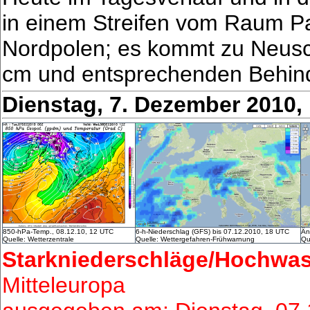
in einem Streifen vom Raum Pa
Nordpolen; es kommt zu Neus
cm und entsprechenden Behin
Dienstag, 7. Dezember 2010,
850-hPa-Temp., 08.12.10, 12 UTC
6-h-Niederschlag (GFS) bis 07.12.2010, 18 UTC
Än
Quelle: Wetterzentrale
Quelle: Wettergefahren-Frühwarnung
Qu
Starkniederschläge/Hochwas
Mitteleuropa