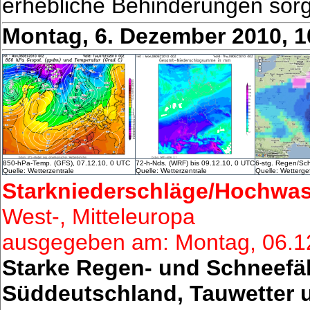
erhebliche Behinderungen sor
Montag, 6. Dezember 2010, 
850-hPa-Temp. (GFS), 07.12.10, 0 UTC
72-h-Nds. (WRF) bis 09.12.10, 0 UTC
6-stg. Regen/Sc
Quelle: Wetterzentrale
Quelle: Wetterzentrale
Quelle: Wetterg
Starkniederschläge/Hochwas
West-, Mitteleuropa
ausgegeben am: Montag, 06.1
Starke Regen- und Schneefäl
Süddeutschland, Tauwetter 