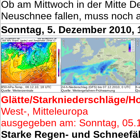
Ob am Mittwoch in der Mitte De
Neuschnee fallen, muss noch 
Sonntag, 5. Dezember 2010,
850-hPa-Temp., 06.12.10, 18 UTC
24-h-Niederschlag (GFS) bis 07.12.2010, 0 UTC
6-
Quelle: Wetterzentrale
Quelle: Wettergefahren-Frühwarnung
Qu
Glätte/Starkniederschläge/
West-, Mitteleuropa
ausgegeben am: Sonntag, 05.
Starke Regen- und Schneefäl