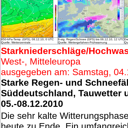
850-hPa-Temp. (GFS), 08.12.10, 0 UTC
6-stg. Regen/Schnee (GFS) bis 06.12.10, 12 UTC
Ge
Quelle: Wetterzentrale
Quelle: Wettergefahren-Frühwarnung
Qu
Starkniederschläge/Hochwas
West-, Mitteleuropa
ausgegeben am: Samstag, 04.
Starke Regen- und Schneefäl
Süddeutschland, Tauwetter
05.-08.12.2010
Die sehr kalte Witterungsphas
heute zu Ende. Ein umfangreich