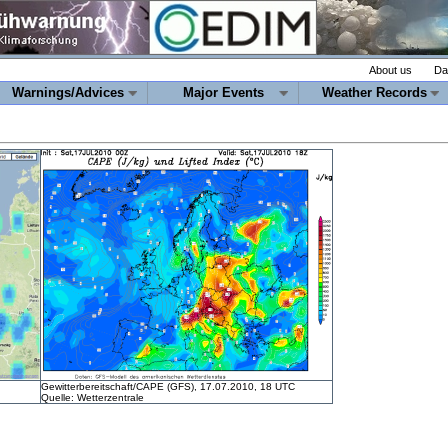
About us
Da
Warnings/Advices
Major Events
Weather Records
Gewitterbereitschaft/CAPE (GFS), 17.07.2010, 18 UTC
Quelle: Wetterzentrale