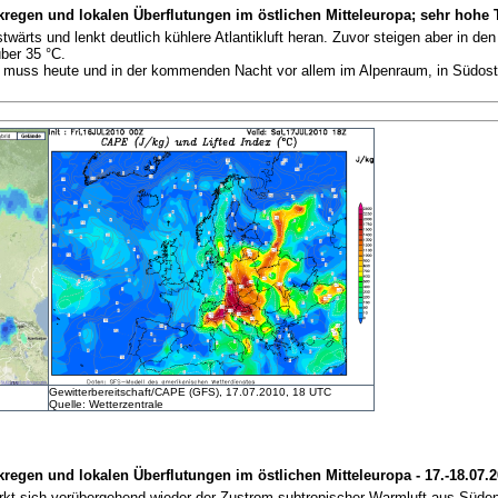
kregen und lokalen Überflutungen im östlichen Mitteleuropa; sehr hohe 
ostwärts und lenkt deutlich kühlere Atlantikluft heran. Zuvor steigen aber in d
ber 35 °C.
gen muss heute und in der kommenden Nacht vor allem im Alpenraum, in Südos
Gewitterbereitschaft/CAPE (GFS), 17.07.2010, 18 UTC
Quelle: Wetterzentrale
kregen und lokalen Überflutungen im östlichen Mitteleuropa - 17.-18.07.
kt sich vorübergehend wieder der Zustrom subtropischer Warmluft aus Süden n