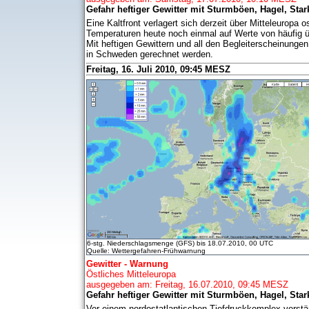
Gefahr heftiger Gewitter mit Sturmböen, Hagel, Star
Eine Kaltfront verlagert sich derzeit über Mitteleuropa 
Temperaturen heute noch einmal auf Werte von häufig ü
Mit heftigen Gewittern und all den Begleiterscheinun
in Schweden gerechnet werden.
Freitag, 16. Juli 2010, 09:45 MESZ
6-stg. Niederschlagsmenge (GFS) bis 18.07.2010, 00 UTC
Quelle: Wettergefahren-Frühwarnung
Gewitter - Warnung
Östliches Mitteleuropa
ausgegeben am: Freitag, 16.07.2010, 09:45 MESZ
Gefahr heftiger Gewitter mit Sturmböen, Hagel, Star
Vor einem nordostatlantischen Tiefdruckkomplex verstär