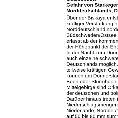
Gefahr von Starkegen
Norddeutschlands, 
Über der Biskaya entst
kräftiger Verstärkung
Norddeutschland nordo
Südschweden/Ostsee qu
erfasst ab der komme
der Höhepunkt der Entw
In der Nacht zum Donn
auch einzelne schwer
Deutschlands möglich
teilweise kräftigen Ge
können am Donnerstag 
Böen oder Sturmböen a
Mittelgebirge sind Or
der deutschen und pol
Darüber hinaus treten
Niederschlagsmengen a
Niederlande, Norddeu
auf 50 bis 80 mm sum