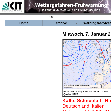
+0:00
Home
Archive
Warnings/Advice
Mittwoch, 7. Januar 
Bodenvorhersage, 07.01.2009, 12 UTC
Quelle: KNMI
Kälte; Schneefall - H
Deutschland; Italien