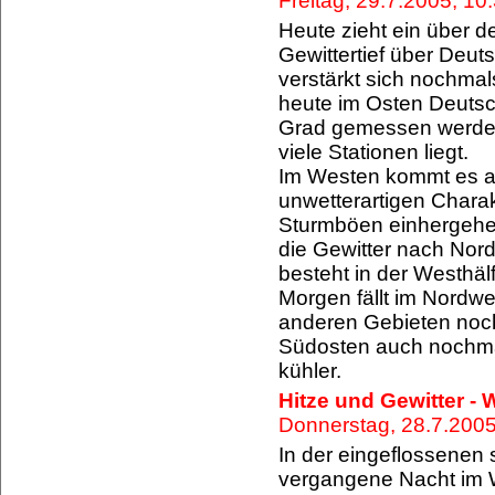
Freitag, 29.7.2005, 1
Heute zieht ein über
Gewittertief über Deut
verstärkt sich nochmal
heute im Osten Deutsc
Grad gemessen werden,
viele Stationen liegt.
Im Westen kommt es ab
unwetterartigen Chara
Sturmböen einhergehen
die Gewitter nach Nor
besteht in der Westhälf
Morgen fällt im Nordwe
anderen Gebieten noch
Südosten auch nochmals
kühler.
Hitze und Gewitter -
Donnerstag, 28.7.200
In der eingeflossenen
vergangene Nacht im W