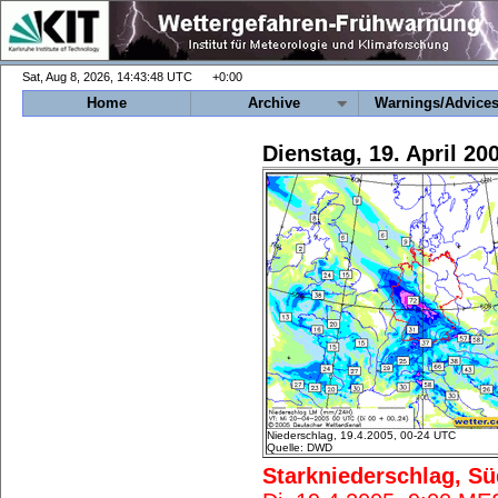
+0:00
Home
Archive
Warnings/Advice
Dienstag, 19. April 2
Niederschlag, 19.4.2005, 00-24 UTC
Quelle: DWD
Starkniederschlag, S