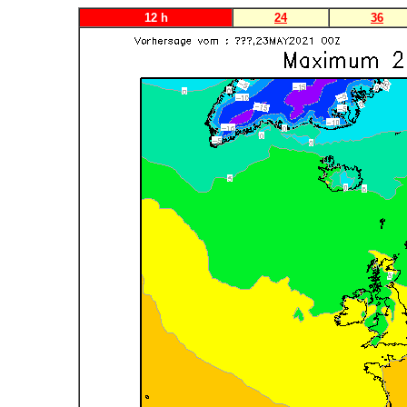
12 h
24
36