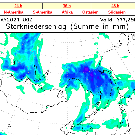
24 h
36 h
48 h
N-Amerika
S-Amerika
Afrika
Ostasien
Südasien