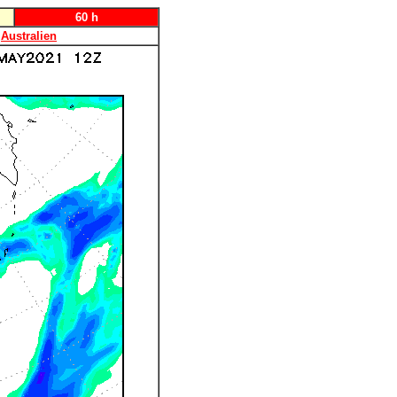
60 h
Australien