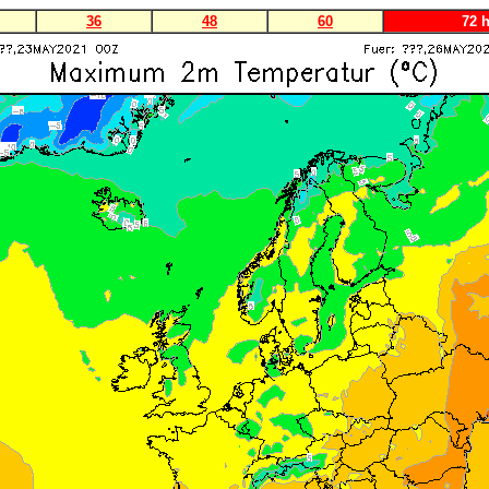
36
48
60
72 