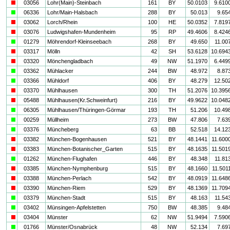
i
03056
Lohr(Main)-Steinbach
161
BY
50.0103
9.610
a
06336
Lohr/Main-Halsbach
288
BY
50.013
9.65
i
03062
Lorch/Rhein
100
HE
50.0352
7.819
i
03076
Ludwigshafen-Mundenheim
95
RP
49.4606
8.424
a
01279
Möhrendorf-Kleinseebach
268
BY
49.650
11.00
i
03317
Mölln
42
SH
53.6128
10.694
i
03320
Mönchengladbach
49
NW
51.1970
6.449
a
03362
Mühlacker
244
BW
48.972
8.87
a
03366
Mühldorf
406
BY
48.279
12.50
i
03370
Mühlhausen
300
TH
51.2076
10.395
i
05488
Mühlhausen(Kr.Schweinfurt)
216
BY
49.9622
10.048
a
06305
Mühlhausen/Thüringen-Görmar
193
TH
51.206
10.49
a
00259
Müllheim
273
BW
47.806
7.63
a
03376
Müncheberg
63
BB
52.518
14.12
i
03382
München-Bogenhausen
521
BY
48.1441
11.600
i
03383
München-Botanischer_Garten
515
BY
48.1635
11.501
a
01262
München-Flughafen
446
BY
48.348
11.81
i
03385
München-Nymphenburg
515
BY
48.1660
11.501
i
03388
München-Perlach
542
BY
48.0919
11.648
i
03390
München-Riem
529
BY
48.1369
11.709
a
03379
München-Stadt
515
BY
48.163
11.54
a
03402
Münsingen-Apfelstetten
750
BW
48.385
9.48
i
03404
Münster
62
NW
51.9494
7.590
a
01766
Münster/Osnabrück
48
NW
52.134
7.69