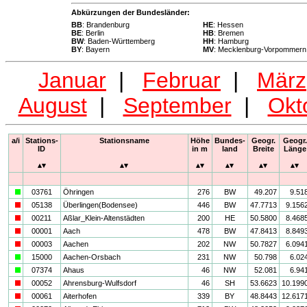
Abkürzungen der Bundesländer:
BB
: Brandenburg
HE
: Hessen
BE
: Berlin
HB
: Bremen
BW
: Baden-Württemberg
HH
: Hamburg
BY
: Bayern
MV
: Mecklenburg-Vorpommern
Januar
|
Februar
|
März
August
|
September
|
Okt
a/i
Stations-
Stationsname
Höhe
Bundes-
Geogr.
Geogr.
ID
in m
land
Breite
Länge
a
03761
Öhringen
276
BW
49.207
9.51
i
05138
Überlingen(Bodensee)
446
BW
47.7713
9.156
i
00211
Aßlar_Klein-Altenstädten
200
HE
50.5800
8.468
i
00001
Aach
478
BW
47.8413
8.849
i
00003
Aachen
202
NW
50.7827
6.094
a
15000
Aachen-Orsbach
231
NW
50.798
6.02
a
07374
Ahaus
46
NW
52.081
6.94
i
00052
Ahrensburg-Wulfsdorf
46
SH
53.6623
10.199
i
00061
Aiterhofen
339
BY
48.8443
12.617