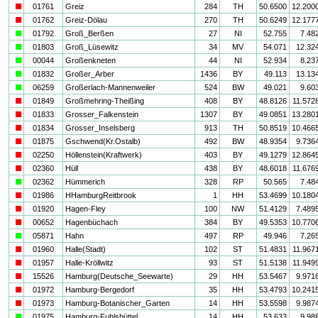
i
01761
Greiz
284
TH
50.6500
12.200
i
01762
Greiz-Dölau
270
TH
50.6249
12.177
a
01792
Groß_Berßen
27
NI
52.755
7.48
a
01803
Groß_Lüsewitz
34
MV
54.071
12.32
a
00044
Großenkneten
44
NI
52.934
8.23
a
01832
Großer_Arber
1436
BY
49.113
13.13
a
06259
Großerlach-Mannenweiler
524
BW
49.021
9.60
i
01849
Großmehring-Theißing
408
BY
48.8126
11.572
i
01833
Grosser_Falkenstein
1307
BY
49.0851
13.280
i
01834
Grosser_Inselsberg
913
TH
50.8519
10.466
i
01875
Gschwend(Kr.Ostalb)
492
BW
48.9354
9.736
i
02250
Höllenstein(Kraftwerk)
403
BY
49.1279
12.864
i
02360
Hüll
438
BY
48.6018
11.676
a
02362
Hümmerich
328
RP
50.565
7.48
i
01986
HHamburgReitbrook
1
HH
53.4699
10.180
i
01920
Hagen-Fley
100
NW
51.4129
7.489
i
00652
Hagenbüchach
384
BY
49.5353
10.770
a
05871
Hahn
497
RP
49.946
7.26
i
01960
Halle(Stadt)
102
ST
51.4831
11.967
i
01957
Halle-Kröllwitz
93
ST
51.5138
11.949
i
15526
Hamburg(Deutsche_Seewarte)
29
HH
53.5467
9.971
i
01972
Hamburg-Bergedorf
35
HH
53.4793
10.241
i
01973
Hamburg-Botanischer_Garten
14
HH
53.5598
9.987
a
01975
Hamburg-Fuhlsbüttel
14
HH
53.633
9.98