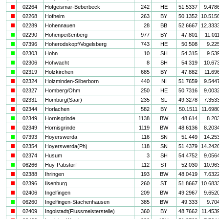
i
02264
Hofgeismar-Beberbeck
242
HE
51.5337
9.478
i
02268
Hofheim
263
BY
50.1352
10.515
i
02289
Hohennauen
28
BB
52.6667
12.333
a
02290
Hohenpeißenberg
977
BY
47.801
11.01
a
07396
Hoherodskopf/Vogelsberg
743
HE
50.508
9.22
a
02303
Hohn
10
SH
54.315
9.53
a
02306
Hohwacht
8
SH
54.319
10.67
a
02319
Holzkirchen
685
BY
47.882
11.69
i
02324
Holzminden-Silberborn
440
NI
51.7659
9.544
i
02327
Homberg/Ohm
250
HE
50.7316
9.003
i
02331
Homburg(Saar)
235
SL
49.3278
7.353
i
02344
Horlachen
582
BY
50.1511
11.698
a
02349
Hornisgrinde
1138
BW
48.614
8.20
i
02349
Hornisgrinde
1119
BW
48.6136
8.203
a
07393
Hoyerswerda
116
SN
51.449
14.25
i
02354
Hoyerswerda(Ph)
118
SN
51.4379
14.242
i
02374
Husum
3
SH
54.4752
9.056
a
06266
Huy-Pabstorf
112
ST
52.030
10.96
i
02388
Ihringen
193
BW
48.0419
7.632
i
02396
Ilsenburg
260
ST
51.8667
10.683
i
02406
Ingelfingen
209
BW
49.2967
9.652
a
06260
Ingelfingen-Stachenhausen
385
BW
49.333
9.70
i
02409
Ingolstadt(Flussmeisterstelle)
360
BY
48.7662
11.453