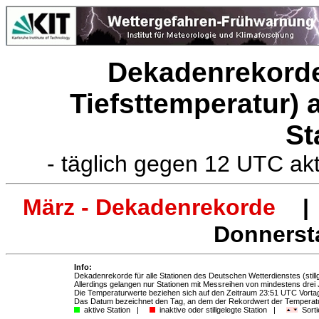
Dekadenrekorde
Tiefsttemperatur)
St
- täglich gegen 12 UTC ak
März - Dekadenrekorde
| 
Donnersta
Info:
Dekadenrekorde für alle Stationen des Deutschen Wetterdienstes (stillg
Allerdings gelangen nur Stationen mit Messreihen von mindestens drei
Die Temperaturwerte beziehen sich auf den Zeitraum 23:51 UTC Vort
Das Datum bezeichnet den Tag, an dem der Rekordwert der Temperatur
aktive Station |
inaktive oder stillgelegte Station |
Sorti