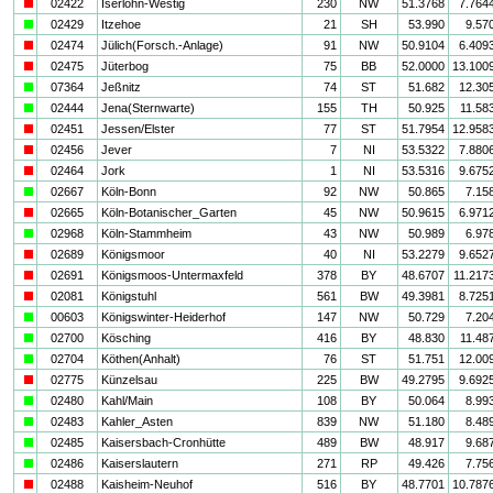
i
02422
Iserlohn-Westig
230
NW
51.3768
7.764
a
02429
Itzehoe
21
SH
53.990
9.57
i
02474
Jülich(Forsch.-Anlage)
91
NW
50.9104
6.409
i
02475
Jüterbog
75
BB
52.0000
13.100
a
07364
Jeßnitz
74
ST
51.682
12.30
a
02444
Jena(Sternwarte)
155
TH
50.925
11.58
i
02451
Jessen/Elster
77
ST
51.7954
12.958
i
02456
Jever
7
NI
53.5322
7.880
i
02464
Jork
1
NI
53.5316
9.675
a
02667
Köln-Bonn
92
NW
50.865
7.15
i
02665
Köln-Botanischer_Garten
45
NW
50.9615
6.971
a
02968
Köln-Stammheim
43
NW
50.989
6.97
i
02689
Königsmoor
40
NI
53.2279
9.652
i
02691
Königsmoos-Untermaxfeld
378
BY
48.6707
11.217
i
02081
Königstuhl
561
BW
49.3981
8.725
a
00603
Königswinter-Heiderhof
147
NW
50.729
7.20
a
02700
Kösching
416
BY
48.830
11.48
a
02704
Köthen(Anhalt)
76
ST
51.751
12.00
i
02775
Künzelsau
225
BW
49.2795
9.692
a
02480
Kahl/Main
108
BY
50.064
8.99
a
02483
Kahler_Asten
839
NW
51.180
8.48
a
02485
Kaisersbach-Cronhütte
489
BW
48.917
9.68
a
02486
Kaiserslautern
271
RP
49.426
7.75
i
02488
Kaisheim-Neuhof
516
BY
48.7701
10.787