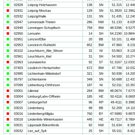
a
02928
Leipzig-Holzhausen
138
SN
51.315
12.44
i
02931
Leipzig-Mockau
128
SN
51.3920
12.396
a
02932
Leipzig/Halle
131
SN
51.435
12.24
a
02947
Lennestadt-Theten
286
NW
51.133
8.03
i
02949
Lenningen-Schopfloch
758
BW
48.5396
9.527
i
02950
Lensahn
14
SH
54.2190
10.884
a
02951
Lenzen/Elbe
20
BB
53.101
11.48
a
02953
Lenzkirch-Ruhbühl
852
BW
47.860
8.23
a
00102
Leuchtturm_Alte_Weser
32
NI
53.863
8.12
a
02961
Leuchtturm_Kiel
31
SH
54.500
10.27
i
02963
Leunawerke
92
ST
51.3167
12.033
a
07403
Leutkirch-Herlazhofen
672
BW
47.796
10.03
a
02985
Lichtenhain-Mittelndorf
321
SN
50.938
14.20
a
05797
Lichtentanne
349
SN
50.688
12.43
a
07099
Liebenburg-Othfresen
187
NI
52.011
10.39
i
03001
Liliental
284
BW
48.0674
7.677
i
03004
Limburg/Lahn-Offheim
185
HE
50.4116
8.060
i
03007
Limburgerhof
96
RP
49.4111
8.398
a
03015
Lindenberg
98
BB
52.209
14.11
i
03016
Lindenberg/Allgäu
760
BY
47.5980
9.887
i
03018
Lindenfels-Winterkasten
445
HE
49.7117
8.780
a
03031
Lippstadt-Bökenförde
92
NW
51.634
8.39
a
03032
List_auf_Sylt
25
SH
55.011
8.41