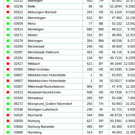
a
03231
Meiningen
450
TH
50.561
10.37
i
03236
Melle
89
NI
52.2044
8.338
i
05912
Melsungen-Bürstoß
254
HE
51.1318
9.518
a
03244
Memmingen
615
BY
47.982
10.13
a
03509
Menz
77
BB
53.102
13.04
a
02814
Merklingen
685
BW
48.512
9.76
a
03271
Metten
314
BY
48.855
12.91
a
03278
Metzingen
354
BW
48.538
9.27
a
03284
Michelstadt
240
HE
49.669
9.00
a
03287
Michelstadt-Vielbrunn
453
HE
49.718
9.10
i
03291
Miltenberg
128
BY
49.7120
9.225
i
02417
Mittbach
621
BY
48.1644
12.030
i
03300
Mittel-Gründau
155
HE
50.2285
9.106
a
04857
Mittelnkirchen-Hohenfelde
1
NI
53.553
9.61
i
04857
Mittelnkirchen-Hohenfelde
1
NI
53.5527
9.609
a
03307
Mittenwald-Buckelwiesen
984
BY
47.478
11.26
i
03313
Modautal-Neunkirchen
508
HE
49.7328
8.777
a
03340
Montabaur
265
RP
50.438
7.80
a
06272
Moorgrund_Gräfen-Nitzendorf
283
TH
50.843
10.25
a
03348
Moringen-Lutterbeck
240
NI
51.721
9.83
i
03425
Murrhardt
344
BW
48.9729
9.570
i
03659
Nürburg
627
RP
50.3391
6.950
a
03660
Nürburg-Barweiler
485
RP
50.360
6.87
a
03668
Nürnberg
314
BY
49.503
11.05