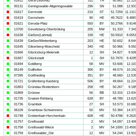
a
01612
Gera-Leumnitz
311
TH
50.881
12.12
a
00131
Geringswalde-Altgeringswalde
296
SN
51.088
12.93
i
01617
Gernrode
210
ST
51.7259
11.131
i
01619
Gernsheim
90
HE
49.7622
8.488
i
01621
Geroda-Platz
550
BY
50.2766
9.914
a
13700
Gevelsberg-Oberbröking
205
NW
51.333
7.34
i
01638
Gießen(Lahntal)
158
HE
50.5910
8.655
a
01639
Gießen/Wettenberg
203
HE
50.602
8.64
a
01645
Gilserberg-Moischeid
340
HE
50.966
9.05
a
01666
Glücksburg-Meierwik
12
SH
54.827
9.50
i
01667
Glückstadt
1
SH
53.7970
9.429
a
01694
Goldberg
58
MV
53.606
12.10
a
05149
Gollhofen
306
BY
49.574
10.19
a
07395
Gottfrieding
351
BY
48.660
12.53
a
01721
Gräfenberg-Kasberg
506
BY
49.664
11.22
a
01863
Gründau-Breitenborn
258
HE
50.267
9.18
a
01869
Grünow
56
BB
53.315
13.93
a
01735
Grainet-Rehberg
628
BY
48.789
13.62
a
01736
Grambek
27
SH
53.573
10.68
a
06109
Grambow-Schwennenz
50
MV
53.384
14.37
i
01748
Grebenhain-Herchenhain
608
HE
50.4788
9.262
a
01757
Greifswald
2
MV
54.097
13.40
i
01758
Greifswald-Wieck
2
MV
54.1000
13.450
a
01759
Greifswalder_Oie
12
MV
54.244
13.91