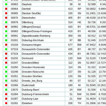
a
00963
Diepholz
38
NI
52.588
8.34
i
00964
Dierfeld
413
RP
50.0832
6.890
i
00965
Diesbar-Seußlitz
100
SN
51.2401
13.416
i
00970
Dietenhofen
405
BY
49.4158
10.673
a
00979
Dillenburg
314
HE
50.736
8.26
i
00982
Dillingen(Donau)
420
BY
48.5701
10.498
a
00983
Dillingen/Donau-Fristingen
419
BY
48.556
10.56
a
00991
Dippoldiswalde-Reinberg
359
SN
50.912
13.70
a
01001
Doberlug-Kirchhain
97
BB
51.645
13.57
i
01018
Donaueschingen
677
BW
47.9422
8.504
a
07319
Donauwörth-Osterweiler
435
BY
48.737
10.73
i
07319
Donauwörth-Osterweiler
434
BY
48.7351
10.741
i
01032
Dortmund
120
NW
51.5120
7.534
i
01047
Dresden(Mitte)
112
SN
51.0557
13.727
a
01050
Dresden-Hosterwitz
114
SN
51.022
13.84
a
01048
Dresden-Klotzsche
227
SN
51.128
13.75
a
01051
Dresden-Strehlen
120
SN
51.025
13.77
a
01052
Drewitz_bei_Burg
80
ST
52.217
12.16
i
01066
Duderstadt
180
NI
51.5040
10.261
a
13670
Duisburg-Baerl
24
NW
51.509
6.70
i
01084
Duisburg-Friemersheim
31
NW
51.3940
6.702
i
01087
Duisburg-Laar
21
NW
51.4634
6.732
i
01091
Ebeleben
258
TH
51.2806
10.736