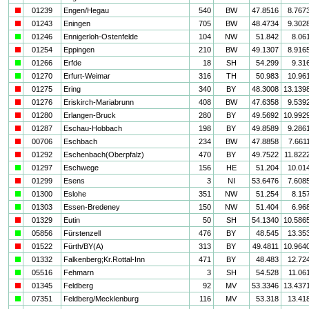
i
01239
Engen/Hegau
540
BW
47.8516
8.767
i
01243
Eningen
705
BW
48.4734
9.302
a
01246
Ennigerloh-Ostenfelde
104
NW
51.842
8.06
i
01254
Eppingen
210
BW
49.1307
8.916
a
01266
Erfde
18
SH
54.299
9.31
a
01270
Erfurt-Weimar
316
TH
50.983
10.96
i
01275
Ering
340
BY
48.3008
13.139
i
01276
Eriskirch-Mariabrunn
408
BW
47.6358
9.539
i
01280
Erlangen-Bruck
280
BY
49.5692
10.992
i
01287
Eschau-Hobbach
198
BY
49.8589
9.286
i
00706
Eschbach
234
BW
47.8858
7.661
i
01292
Eschenbach(Oberpfalz)
470
BY
49.7522
11.822
a
01297
Eschwege
156
HE
51.204
10.01
i
01299
Esens
3
NI
53.6476
7.608
a
01300
Eslohe
351
NW
51.254
8.15
a
01303
Essen-Bredeney
150
NW
51.404
6.96
i
01329
Eutin
50
SH
54.1340
10.586
a
05856
Fürstenzell
476
BY
48.545
13.35
i
01522
Fürth/BY(A)
313
BY
49.4811
10.964
a
01332
Falkenberg;Kr.Rottal-Inn
471
BY
48.483
12.72
a
05516
Fehmarn
3
SH
54.528
11.06
i
01345
Feldberg
92
MV
53.3346
13.437
a
07351
Feldberg/Mecklenburg
116
MV
53.318
13.41