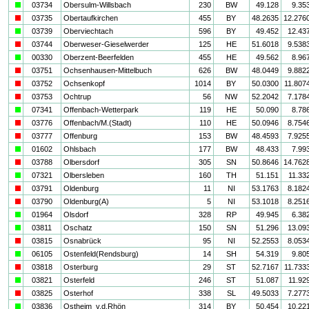
a
03734
Obersulm-Willsbach
230
BW
49.128
9.35
i
03735
Obertaufkirchen
455
BY
48.2635
12.276
a
03739
Oberviechtach
596
BY
49.452
12.43
i
03744
Oberweser-Gieselwerder
125
HE
51.6018
9.538
a
00330
Oberzent-Beerfelden
455
HE
49.562
8.96
i
03751
Ochsenhausen-Mittelbuch
626
BW
48.0449
9.882
i
03752
Ochsenkopf
1014
BY
50.0300
11.807
i
03753
Ochtrup
56
NW
52.2042
7.178
a
07341
Offenbach-Wetterpark
119
HE
50.090
8.78
i
03776
Offenbach/M.(Stadt)
110
HE
50.0946
8.754
i
03777
Offenburg
153
BW
48.4593
7.925
a
01602
Ohlsbach
177
BW
48.433
7.99
i
03788
Olbersdorf
305
SN
50.8646
14.762
a
07321
Olbersleben
160
TH
51.151
11.33
i
03791
Oldenburg
11
NI
53.1763
8.182
i
03790
Oldenburg(A)
5
NI
53.1018
8.251
a
01964
Olsdorf
328
RP
49.945
6.38
a
03811
Oschatz
150
SN
51.296
13.09
i
03815
Osnabrück
95
NI
52.2553
8.053
a
06105
Ostenfeld(Rendsburg)
14
SH
54.319
9.80
i
03818
Osterburg
29
ST
52.7167
11.733
a
03821
Osterfeld
246
ST
51.087
11.92
i
03825
Osterhof
338
SL
49.5033
7.277
a
03836
Ostheim_v.d.Rhön
314
BY
50.454
10.22