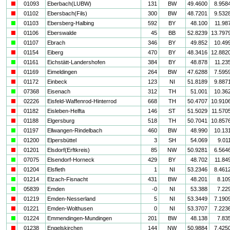
i
01093
Eberbach(LUBW)
131
BW
49.4600
8.958
i
01102
Ebersbach(Fils)
300
BW
48.7201
9.532
a
01103
Ebersberg-Halbing
592
BY
48.100
11.98
i
01106
Eberswalde
45
BB
52.8239
13.797
a
01107
Ebrach
346
BY
49.852
10.49
i
01154
Eiberg
470
BY
48.3416
12.882
a
01161
Eichstätt-Landershofen
384
BY
48.878
11.23
i
01169
Eimeldingen
264
BW
47.6288
7.595
i
01172
Einbeck
123
NI
51.8189
9.887
a
07368
Eisenach
312
TH
51.001
10.36
i
02226
Eisfeld-Waffenrod-Hinterrod
668
TH
50.4707
10.910
i
01182
Eisleben-Helfta
146
ST
51.5029
11.570
i
01188
Elgersburg
518
TH
50.7041
10.857
a
01197
Ellwangen-Rindelbach
460
BW
48.990
10.13
a
01200
Elpersbüttel
3
SH
54.069
9.01
i
01201
Elsdorf(Erftkreis)
85
NW
50.9281
6.564
a
07075
Elsendorf-Horneck
429
BY
48.702
11.84
i
01204
Elsfleth
1
NI
53.2346
8.461
a
01214
Elzach-Fisnacht
431
BW
48.201
8.10
a
05839
Emden
-0
NI
53.388
7.22
i
01219
Emden-Nesserland
5
NI
53.3449
7.190
i
01221
Emden-Wolthusen
0
NI
53.3707
7.223
a
01224
Emmendingen-Mundingen
201
BW
48.138
7.83
i
01238
Engelskirchen
144
NW
50.9884
7.425