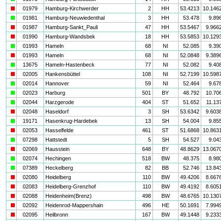
i
01979
Hamburg-Kirchwerder
2
HH
53.4213
10.146
a
01981
Hamburg-Neuwiedenthal
3
HH
53.478
9.89
i
01987
Hamburg-Sankt_Pauli
47
HH
53.5467
9.966
i
01990
Hamburg-Wandsbek
18
HH
53.5853
10.129
a
01993
Hameln
68
NI
52.085
9.39
i
01993
Hameln
68
NI
52.0848
9.389
a
13675
Hameln-Hastenbeck
77
NI
52.082
9.40
i
02005
Hankensbüttel
108
NI
52.7199
10.598
a
02014
Hannover
59
NI
52.464
9.67
a
02023
Harburg
501
BY
48.792
10.70
a
02044
Harzgerode
404
ST
51.652
11.13
i
02048
Haseldorf
3
SH
53.6342
9.603
a
19171
Hasenkrug-Hardebek
13
SH
54.004
9.85
i
02053
Hasselfelde
461
ST
51.6868
10.863
a
07298
Hattstedt
5
SH
54.527
9.04
i
02069
Hausstein
648
BY
48.8629
13.067
a
02074
Hechingen
518
BW
48.375
8.98
a
07389
Heckelberg
82
BB
52.746
13.84
i
02080
Heidelberg
110
BW
49.4206
8.667
i
02083
Heidelberg-Grenzhof
110
BW
49.4192
8.605
i
02088
Heidenheim(Brenz)
498
BW
48.6765
10.130
i
02092
Heidenrod-Mappershain
496
HE
50.1691
7.994
i
02095
Heilbronn
167
BW
49.1448
9.233