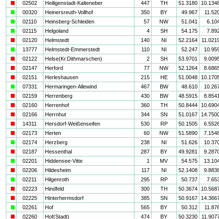
i
02502
Heiligenstadt-Kalteneber
447
TH
51.3180
10.134
a
00320
Heinersreuth-Vollhof
350
BY
49.967
11.52
a
02110
Heinsberg-Schleiden
57
NW
51.041
6.10
a
02115
Helgoland
4
SH
54.175
7.89
i
02120
Helmstedt
140
NI
52.2164
11.021
a
13777
Helmstedt-Emmerstedt
110
NI
52.247
10.95
i
02122
Helse(Kr.Dithmarschen)
2
SH
53.9701
9.009
i
02147
Herford
77
NW
52.1264
8.686
i
02151
Herleshausen
215
HE
51.0048
10.170
a
07331
Hermaringen-Allewind
467
BW
48.610
10.26
i
02159
Herrenberg
430
BW
48.5915
8.854
i
02160
Herrenhof
360
TH
50.8444
10.690
i
02166
Herrnhut
344
SN
51.0167
14.750
i
14311
Hersdorf-Weißenseifen
530
RP
50.1505
6.552
i
02173
Herten
60
NW
51.5890
7.154
a
02174
Herzberg
238
NI
51.626
10.37
i
02187
Hessenthal
287
BY
49.9281
9.287
a
02201
Hiddensee-Vitte
1
MV
54.575
13.10
i
02206
Hildesheim
117
NI
52.1408
9.883
a
02211
Hilgenroth
295
RP
50.737
7.65
i
02223
Hindfeld
300
TH
50.3674
10.568
i
02225
Hinterhermsdorf
385
SN
50.9167
14.366
a
02261
Hof
565
BY
50.312
11.87
i
02260
Hof(Stadt)
474
BY
50.3230
11.907