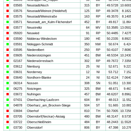
i
03565
Neustadt/Aisch
315
BY
49.5728
10.600
i
03576
Neustadt/Weinstr.(Heidehof)
125
RP
49.3478
8.182
i
03575
Neustadt/Weinstraße
163
RP
49.3570
8.140
a
03571
Neustadt_am_Kulm-Filchendorf
452
BY
49.817
11.86
i
03577
Neustrelitz
64
MV
53.3585
13.050
i
05920
Neuwied
91
RP
50.4485
7.427
i
03590
Nidderau-Windecken
180
HE
50.2335
8.892
a
03591
Nideggen-Schmidt
350
NW
50.674
6.42
i
03595
Niederelbert
250
RP
50.4107
7.808
i
03605
Niederstotzingen
451
BW
48.5334
10.243
i
02167
Niederwörresbach
302
RP
49.7672
7.335
a
03612
Nienburg
25
NI
52.671
9.22
a
03631
Norderney
12
NI
53.712
7.15
i
03640
Nordhorn-Blanke
24
NI
52.4124
7.064
a
06314
Nossen
308
SN
51.051
13.30
a
06275
Notzingen
325
BW
48.671
9.46
i
03672
Nufringen
457
BW
48.6207
8.896
a
07431
Oberhaching-Laufzorn
604
BY
48.013
11.55
a
04878
Oberharz_am_Brocken-Stiege
504
ST
51.665
10.88
i
03694
Oberhof
810
TH
50.7005
10.725
i
03705
Oberndorf(Neckar)-Aistaig
480
BW
48.3147
8.573
i
03722
Oberschleißheim
484
BY
48.2443
11.552
a
03730
Oberstdorf
806
BY
47.398
10.27