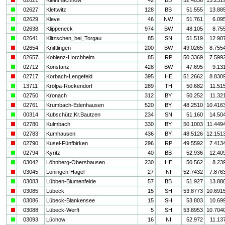
a
02627
Klettwitz
128
BB
51.555
13.88
a
02629
Kleve
46
NW
51.761
6.09
a
02638
Klippeneck
974
BW
48.105
8.75
a
02641
Klitzschen_bei_Torgau
85
SN
51.519
12.90
i
02654
Knittlingen
200
BW
49.0265
8.755
i
02657
Koblenz-Horchheim
85
RP
50.3369
7.599
a
02712
Konstanz
428
BW
47.695
9.13
i
02717
Korbach-Lengefeld
395
HE
51.2662
8.830
a
13711
Krölpa-Rockendorf
289
TH
50.682
11.51
a
02750
Kronach
312
BY
50.252
11.32
i
02761
Krumbach-Edenhausen
520
BY
48.2510
10.416
a
00314
Kubschütz;Kr.Bautzen
234
SN
51.160
14.50
i
02780
Kulmbach
330
BY
50.1003
11.449
i
02783
Kumhausen
436
BY
48.5126
12.151
i
02790
Kusel-Fünfbirken
296
RP
49.5592
7.413
a
02794
Kyritz
40
BB
52.936
12.40
a
03042
Löhnberg-Obershausen
230
HE
50.562
8.23
i
03045
Löningen-Hagel
27
NI
52.7432
7.876
a
03083
Lübben-Blumenfelde
57
BB
51.927
13.88
i
03085
Lübeck
15
SH
53.8773
10.691
a
03086
Lübeck-Blankensee
15
SH
53.803
10.69
i
03088
Lübeck-Werft
5
SH
53.8953
10.704
a
03093
Lüchow
16
NI
52.972
11.13