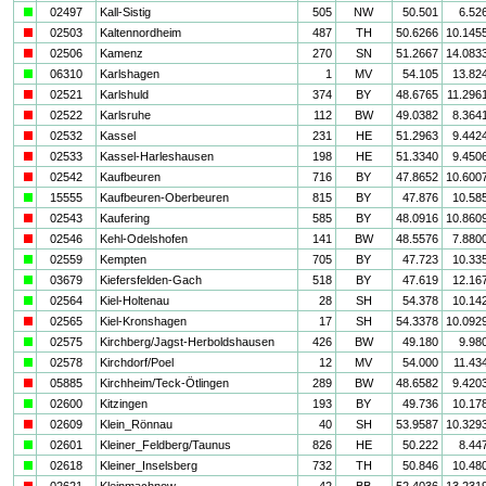
a
02497
Kall-Sistig
505
NW
50.501
6.52
i
02503
Kaltennordheim
487
TH
50.6266
10.145
i
02506
Kamenz
270
SN
51.2667
14.083
a
06310
Karlshagen
1
MV
54.105
13.82
i
02521
Karlshuld
374
BY
48.6765
11.296
i
02522
Karlsruhe
112
BW
49.0382
8.364
i
02532
Kassel
231
HE
51.2963
9.442
i
02533
Kassel-Harleshausen
198
HE
51.3340
9.450
i
02542
Kaufbeuren
716
BY
47.8652
10.600
a
15555
Kaufbeuren-Oberbeuren
815
BY
47.876
10.58
i
02543
Kaufering
585
BY
48.0916
10.860
i
02546
Kehl-Odelshofen
141
BW
48.5576
7.880
a
02559
Kempten
705
BY
47.723
10.33
a
03679
Kiefersfelden-Gach
518
BY
47.619
12.16
a
02564
Kiel-Holtenau
28
SH
54.378
10.14
i
02565
Kiel-Kronshagen
17
SH
54.3378
10.092
a
02575
Kirchberg/Jagst-Herboldshausen
426
BW
49.180
9.98
a
02578
Kirchdorf/Poel
12
MV
54.000
11.43
i
05885
Kirchheim/Teck-Ötlingen
289
BW
48.6582
9.420
a
02600
Kitzingen
193
BY
49.736
10.17
i
02609
Klein_Rönnau
40
SH
53.9587
10.329
a
02601
Kleiner_Feldberg/Taunus
826
HE
50.222
8.44
a
02618
Kleiner_Inselsberg
732
TH
50.846
10.48
i
02621
Kleinmachnow
42
BB
52.4036
13.231