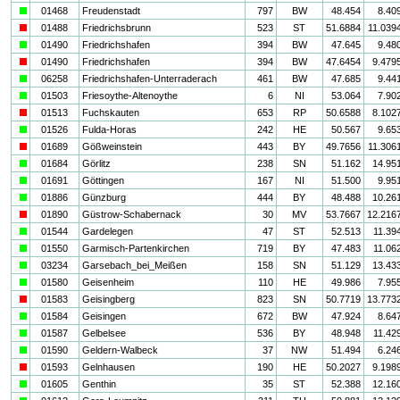
a
01468
Freudenstadt
797
BW
48.454
8.40
i
01488
Friedrichsbrunn
523
ST
51.6884
11.039
a
01490
Friedrichshafen
394
BW
47.645
9.48
i
01490
Friedrichshafen
394
BW
47.6454
9.479
a
06258
Friedrichshafen-Unterraderach
461
BW
47.685
9.44
a
01503
Friesoythe-Altenoythe
6
NI
53.064
7.90
i
01513
Fuchskauten
653
RP
50.6588
8.102
a
01526
Fulda-Horas
242
HE
50.567
9.65
i
01689
Gößweinstein
443
BY
49.7656
11.306
a
01684
Görlitz
238
SN
51.162
14.95
a
01691
Göttingen
167
NI
51.500
9.95
a
01886
Günzburg
444
BY
48.488
10.26
i
01890
Güstrow-Schabernack
30
MV
53.7667
12.216
a
01544
Gardelegen
47
ST
52.513
11.39
a
01550
Garmisch-Partenkirchen
719
BY
47.483
11.06
a
03234
Garsebach_bei_Meißen
158
SN
51.129
13.43
a
01580
Geisenheim
110
HE
49.986
7.95
i
01583
Geisingberg
823
SN
50.7719
13.773
a
01584
Geisingen
672
BW
47.924
8.64
a
01587
Gelbelsee
536
BY
48.948
11.42
a
01590
Geldern-Walbeck
37
NW
51.494
6.24
i
01593
Gelnhausen
190
HE
50.2027
9.198
a
01605
Genthin
35
ST
52.388
12.16