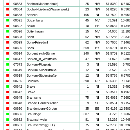
i
00553
Bocholt(Marienschule)
25
NW
51.8380
6.610
i
00554
Bocholt-Liedern(Wasserwerk)
23
NW
51.8293
6.536
i
00588
Boffzen
105
NI
51.7520
9.395
a
00591
Boizenburg
45
MV
53.391
10.68
i
00592
Bokel
10
SH
53.8634
9.734
a
00596
Boltenhagen
15
MV
54.003
11.19
i
00598
Bonn
62
NW
50.7285
7.083
i
00599
Bonn-Friesdorf
62
NW
50.7055
7.146
i
00606
Boos
569
BY
48.0791
10.197
i
00614
Borgentreich-Bühne
240
NW
51.5709
9.312
a
00617
Borken_in_Westfalen
47
NW
51.873
6.88
a
07373
Borkum-Flugplatz
3
NI
53.598
6.70
a
00619
Borkum-Süderstraße
12
NI
53.579
6.67
i
00619
Borkum-Süderstraße
12
NI
53.5788
6.670
i
00736
Brücken
390
RP
49.6303
7.114
a
00642
Brake
1
NI
53.352
8.49
i
00642
Brake
1
NI
53.3517
8.496
i
00645
Bramsche
75
NI
52.4083
7.968
i
00648
Brande-Hörnerkirchen
9
SH
53.8551
9.715
i
00650
Brandenburg-Görden
35
BB
52.4136
12.550
a
00656
Braunlage
607
NI
51.723
10.60
a
00662
Braunschweig
81
NI
52.292
10.44
i
00661
Braunschweig(T.H.)
75
NI
52.2708
10.533