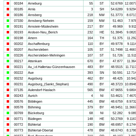
i
00184
Arneburg
55
ST
52.6769
12.007
i
00185
Arnis
3
SH
54.6289
9.929
i
00186
Arnsberg
218
NW
51.3773
8.071
a
07330
Arnsberg-Neheim
159
NW
51.463
7.97
a
00191
Arnstein-Müdesheim
217
BY
49.969
9.91
i
00193
Arolsen-Neu_Berich
232
HE
51.3845
9.082
a
00198
Artern
164
TH
51.375
11.29
i
00202
Aschaffenburg
110
BY
49.9778
9.111
i
00207
Aschersleben
105
ST
51.7498
11.466
a
03226
Aschersleben-Mehringen
107
ST
51.726
11.51
a
00217
Attenkam
670
BY
47.877
11.36
i
00221
Au_i.d.Hallertau-Günzenhausen
483
BY
48.5515
11.711
a
00222
Aue
393
SN
50.591
12.71
a
00232
Augsburg
462
BY
48.425
10.94
i
00231
Augsburg_(Sankt_Stephan)
490
BY
48.3723
10.894
i
07135
Aulendorf-Haslach
565
BW
47.9655
9.680
i
00243
Aurich
4
NI
53.4621
7.467
i
00576
Böblingen
445
BW
48.6759
8.973
i
00578
Böhming
379
BY
48.9451
11.366
a
00769
Bückeburg
68
NI
52.282
9.08
i
00771
Büdingen
148
HE
50.2769
9.116
i
00772
Bühlertal
190
BW
48.6957
8.174
i
00773
Bühlertal-Obertal
478
BW
48.6743
8.179
a
00377
Bad_Bergzabern
210
RP
49.107
7.99