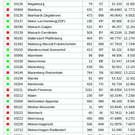
a
03126
Magdeburg
79
ST
52.103
11.58
i
05904
Mainburg
431
BY
48.6493
11.777
i
03135
Mainhardt-Ziegelbronn
473
BW
49.0643
9.582
a
03137
Mainz-Lerchenberg(ZDF)
195
RP
49.966
8.21
a
06346
Maisach-Galgen
531
BY
48.207
11.20
i
03139
Maisach-Gernlinden
509
BY
48.2166
11.296
i
06182
Mallersdorf-Pfaffenberg
404
BY
48.7757
12.174
i
01492
Malsburg-Marzell-Friedrichsheim
852
BW
47.7819
7.734
a
03155
Manderscheid-Sonnenhof
413
RP
50.102
6.80
a
05906
Mannheim
98
BW
49.506
8.55
a
03158
Manschnow
12
BB
52.547
14.54
a
03166
Marienberg
639
SN
50.651
13.14
i
04149
Marienberg-Reitzenhain
764
SN
50.5602
13.222
a
03196
Marnitz
81
MV
53.322
11.93
a
03204
Martinroda
429
TH
50.734
10.88
i
03211
Mauth-Finsterau
1011
BY
48.9359
13.574
i
03212
Maien
230
RP
50.3249
7.230
a
03268
Meßstetten-Appental
900
BW
48.169
8.94
i
06110
Medow-Wussentin
11
MV
53.8545
13.494
i
03222
Meerbeck
60
NI
52.3411
9.140
i
03223
Meersburg
460
BW
47.6985
9.275
i
03228
Meinerzhagen(A)
506
NW
51.0976
7.667
a
13713
Meinerzhagen-Redlendorf
386
NW
51.090
7.62