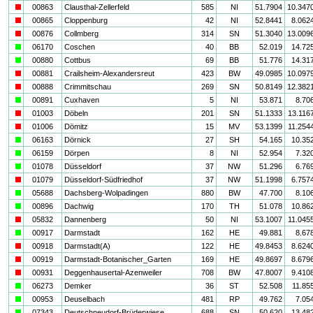
i
00863
Clausthal-Zellerfeld
585
NI
51.7904
10.347
i
00865
Cloppenburg
42
NI
52.8441
8.062
i
00876
Collmberg
314
SN
51.3040
13.009
a
06170
Coschen
40
BB
52.019
14.72
a
00880
Cottbus
69
BB
51.776
14.31
i
00881
Crailsheim-Alexandersreut
423
BW
49.0985
10.097
i
00888
Crimmitschau
269
SN
50.8149
12.382
a
00891
Cuxhaven
5
NI
53.871
8.70
i
01003
Döbeln
201
SN
51.1333
13.116
i
01006
Dömitz
15
MV
53.1399
11.254
a
06163
Dörnick
27
SH
54.165
10.35
a
06159
Dörpen
8
NI
52.954
7.32
a
01078
Düsseldorf
37
NW
51.296
6.76
i
01079
Düsseldorf-Südfriedhof
37
NW
51.1998
6.757
a
05688
Dachsberg-Wolpadingen
880
BW
47.700
8.10
a
00896
Dachwig
170
TH
51.078
10.86
i
05832
Dannenberg
50
NI
53.1007
11.045
a
00917
Darmstadt
162
HE
49.881
8.67
i
00918
Darmstadt(A)
122
HE
49.8453
8.624
i
00919
Darmstadt-Botanischer_Garten
169
HE
49.8697
8.679
i
00931
Deggenhausertal-Azenweiler
708
BW
47.8007
9.410
a
06273
Demker
36
ST
52.508
11.85
a
00953
Deuselbach
481
RP
49.762
7.05
a
07343
Deutschneudorf-Brüderwiese
688
SN
50.620
13.48