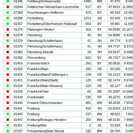
a
01346
Feldberg/Schwarzwald
1490
BW
47.875
8.00
i
01844
Feldkirchen-Westerham-Lenzmühle
517
BY
47.9410
11.900
a
07369
Feuchtwangen-Heilbronn
475
BY
49.162
10.36
a
01358
Fichtelberg
1213
SN
50.428
12.95
a
01357
Fichtelberg/Oberfranken-Hüttstadl
654
BY
49.981
11.83
i
01374
Fladungen-Heufurt
363
BY
50.5049
10.167
i
01378
Flensburg
45
SH
54.8086
9.418
a
01379
Flensburg(Schäferhaus)
41
SH
54.774
9.37
i
01379
Flensburg(Schäferhaus)
41
SH
54.7737
9.375
i
01380
Flensburg-Mürwik
19
SH
54.8147
9.458
i
01392
Flossenbürg
622
BY
49.7317
12.349
i
01403
Frammersbach
260
BY
50.0616
9.455
a
01420
Frankfurt/Main
100
HE
50.026
8.52
i
01425
Frankfurt/Main(Feldbergstr.)
109
HE
50.1213
8.660
i
01421
Frankfurt/Main(Stadt)
125
HE
50.1474
8.674
a
01424
Frankfurt/Main-Westend
124
HE
50.127
8.66
i
01426
Frankfurt/Oder
65
BB
52.3397
14.508
i
01428
Frankweiler
230
RP
49.2275
8.058
i
01440
Freiamt-Ottoschwanden
481
BW
48.2018
7.933
i
01441
Freiberg
416
SN
50.9263
13.271
a
01443
Freiburg
237
BW
48.023
7.83
i
01447
Freiburg/Breisgau-Herdern
255
BW
48.0130
7.858
a
01451
Freiburg/Elbe
2
NI
53.828
9.24
a
07187
Freudenberg/Main-Boxtal
193
BW
49.764
9.40