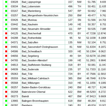
a
03028
Bad_Lippspringe
157
NW
51.785
8.83
a
03034
Bad_Lobenstein
496
TH
50.451
11.63
a
03167
Bad_Marienberg
547
RP
50.662
7.96
a
03257
Bad_Mergentheim-Neunkirchen
250
BW
49.477
9.76
a
03426
Bad_Muskau
127
SN
51.566
14.70
a
03442
Bad_Nauheim
149
HE
50.357
8.75
a
03490
Bad_Neuenahr-Ahrweiler
111
RP
50.535
7.08
i
04125
Bad_Reichenhall
470
BY
47.7238
12.874
i
04288
Bad_Rothenfelde
95
NI
52.1038
8.180
a
04371
Bad_Salzuflen
135
NW
52.104
8.75
i
04401
Bad_Sassendorf-Ostinghausen
81
NW
51.6334
8.187
i
04586
Bad_Schwalbach
320
HE
50.1394
8.062
i
04656
Bad_Segeberg
49
SH
53.9278
10.299
i
04765
Bad_Sooden-Allendorf
199
HE
51.2801
9.984
a
04813
Bad_Staffelstein-Stublang
318
BY
50.081
11.04
i
04939
Bad_Suderode
235
ST
51.7333
11.116
i
05063
Bad_Tölz
724
BY
47.7566
11.581
i
05559
Bad_Wildbad-Calmbach
385
BW
48.7848
8.576
i
05568
Bad_Wildungen
310
HE
51.1056
9.108
a
00257
Baden-Baden-Geroldsau
240
BW
48.727
8.24
i
00268
Baiersbronn-Obertal
622
BW
48.5293
8.272
i
00273
Baindt
467
BW
47.8413
9.660
a
13965
Balingen-Bronnhaupten
619
BW
48.264
8.81
a
00282
Bamberg
240
BY
49.874
10.92