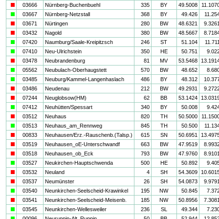
i
03666
Nürnberg-Buchenbuehl
335
BY
49.5008
11.107
a
03667
Nürnberg-Netzstall
368
BY
49.426
11.25
i
03671
Nürtingen
280
BW
48.6321
9.326
i
03432
Nagold
380
BW
48.5667
8.718
a
07420
Naumburg/Saale-Kreipitzsch
246
ST
51.104
11.71
a
07410
Neu-Ulrichstein
350
HE
50.751
9.02
i
03478
Neubrandenburg
81
MV
53.5468
13.191
a
05562
Neubulach-Oberhaugstett
570
BW
48.652
8.68
a
03485
Neuburg/Kammel-Langenhaslach
486
BY
48.312
10.37
i
03486
Neudenau
212
BW
49.2931
9.272
i
07244
Neuglobsow(HM)
62
BB
53.1424
13.031
a
07412
Neuhütten/Spessart
340
BY
50.008
9.42
i
03512
Neuhaus
820
TH
50.5000
11.150
a
03513
Neuhaus_am_Rennweg
845
TH
50.500
11.13
i
00833
Neuhausen/Erz.-Rauschenb.(Talsp.)
615
SN
50.6951
13.497
i
03519
Neuhausen_oE-Unterschwandf
663
BW
47.9519
8.993
i
03518
Neuhausen_ob_Eck
793
BW
47.9760
8.910
a
03527
Neukirchen-Hauptschwenda
500
HE
50.892
9.40
i
03532
Neuland
4
SH
54.3609
10.601
i
03537
Neumünster
26
SH
54.0873
9.979
a
03540
Neunkirchen-Seelscheid-Krawinkel
195
NW
50.845
7.37
i
03541
Neunkirchen-Seelscheid-Meisenb.
185
NW
50.8956
7.308
a
03545
Neunkirchen-Wellesweiler
236
SL
49.344
7.23
a
00096
Neuruppin-Alt_Ruppin
50
BB
52.944
12.85