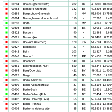
i
00284
Bamberg(Sternwarte)
282
BY
49.8800
10.880
i
00283
Bamberg-Altenburg
382
BY
49.8808
10.869
i
00288
Bargischow-Gnevezin
3
MV
53.8409
13.754
a
00294
Barsinghausen-Hohenbostel
110
NI
52.320
9.43
a
00298
Barth
3
MV
54.341
12.71
a
00303
Baruth
55
BB
52.061
13.50
a
05822
Bassum
40
NI
52.863
8.69
i
05821
Bassum(A)
36
NI
52.8482
8.719
i
00326
Beckum-Unterberg
120
NW
51.7204
8.057
i
00327
Bederkesa
27
NI
53.6234
8.832
a
00342
Belm
103
NI
52.317
8.16
i
00348
Bendorf
127
RP
50.4135
7.588
i
00355
Bensheim
140
HE
49.6789
8.627
i
00361
Berchtesgaden(KKst)
550
BY
47.6344
13.010
i
00365
Berg/Oberpfalz
421
BY
49.3311
11.430
a
05825
Berge
40
BB
52.620
12.78
i
00395
Berlin-Adlershof
38
BE
52.4167
13.483
i
00399
Berlin-Alexanderplatz
37
BE
52.5198
13.405
a
00400
Berlin-Buch
60
BE
52.631
13.50
a
00403
Berlin-Dahlem(FU)
51
BE
52.454
13.30
i
00402
Berlin-Dahlem(LFAG)
55
BE
52.4564
13.299
i
00407
Berlin-Frohnau
48
BE
52.6461
13.285
i
00408
Berlin-Invalidenstraße
35
BE
52.5333
13.383