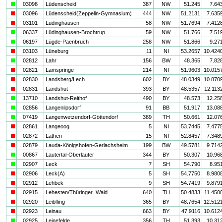
a
03098
Lüdenscheid
387
NW
51.245
7.64
i
03096
Lüdenscheid(Zeppelin-Gymnasium)
444
NW
51.2131
7.635
i
03101
Lüdinghausen
58
NW
51.7694
7.412
a
06337
Lüdinghausen-Brochtrup
59
NW
51.766
7.51
a
06197
Lügde-Paenbruch
258
NW
51.866
9.27
i
03103
Lüneburg
11
NI
53.2657
10.424
a
02812
Lahr
156
BW
48.365
7.82
i
02821
Lamspringe
214
NI
51.9603
10.015
i
02830
Landsberg/Lech
602
BY
48.0349
10.870
i
02831
Landshut
393
BY
48.5357
12.113
a
13710
Landshut-Reithof
490
BY
48.573
12.25
a
02856
Langenlipsdorf
91
BB
51.917
13.08
a
07419
Langenwetzendorf-Göttendorf
389
TH
50.661
12.07
i
02861
Langeoog
5
NI
53.7445
7.477
i
02872
Lathen
15
NI
52.8457
7.348
i
02879
Lauda-Königshofen-Gerlachsheim
199
BW
49.5781
9.714
a
00867
Lautertal-Oberlauter
344
BY
50.307
10.96
a
02907
Leck
7
SH
54.790
8.95
i
02906
Leck(A)
5
SH
54.7750
8.980
i
02912
Lehbek
9
SH
54.7419
9.879
i
02915
Lehesten/Thüringer_Wald
640
TH
50.4833
11.450
i
02920
Leiblfing
365
BY
48.7654
12.512
i
02923
Leinau
663
BY
47.9116
10.612
a
02925
Leinefelde
356
TH
51.393
10.31