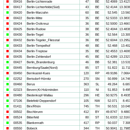
i
00416
Berlin-Lichtenrade
47
BE
52.4069
13.412
i
00417
Berlin-Lichterfelde(Süd)
43
BE
52.4144
13.303
a
00420
Berlin-Marzahn
60
BE
52.545
13.56
i
00422
Berlin-Mitte
35
BE
52.5333
13.383
i
00424
Berlin-Ostkreuz
36
BE
52.5000
13.466
i
00425
Berlin-Rudow
38
BE
52.4044
13.483
a
00430
Berlin-Tegel
36
BE
52.564
13.30
i
00432
Berlin-Tegeler_Fliesstal
36
BE
52.6044
13.295
a
00433
Berlin-Tempelhof
48
BE
52.468
13.40
i
00434
Berlin-Treptow
35
BE
52.4553
13.469
i
00435
Berlin-Zehlendorf
45
BE
52.4289
13.232
a
00427
Berlin_Brandenburg
46
BB
52.381
13.53
a
00445
Bernburg/Saale(Nord)
85
ST
51.822
11.71
i
00450
Bernkastel-Kues
120
RP
49.9186
7.066
a
02252
Bertsdorf-Hörnitz
270
SN
50.899
14.74
a
00460
Berus
363
SL
49.264
6.68
a
02323
Bevern;Kr.Holzminden
110
NI
51.853
9.49
i
00480
Biedenkopf-Wallau
296
HE
50.9275
8.493
a
07106
Bielefeld-Deppendorf
105
NW
52.071
8.45
a
01411
Birx/Rhön
745
TH
50.531
10.04
i
00502
Bischbrunn
412
BY
49.8747
9.488
i
00524
Bitterfeld
80
ST
51.6333
12.316
a
00535
Blankenrath
417
RP
50.037
7.30
i
00550
Bobeck
344
TH
50.9041
11.798