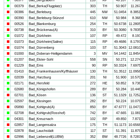
a
00379
Bad_Berka(Flugplatz)
303
TH
50.907
11.26
i
00386
Bad_Berleburg
445
NW
51.0454
8.385
a
00390
Bad_Berleburg-Stünzel
610
NW
50.984
8.36
i
00526
Bad_Blankenburg
254
TH
50.6738
11.280
i
00738
Bad_Brückenau(A)
310
BY
50.3080
9.783
a
01072
Bad_Dürkheim
107
RP
49.472
8.19
i
01073
Bad_Dürkheim(Saline)
115
RP
49.4686
8.179
i
01074
Bad_Dürrenberg
103
ST
51.3043
12.081
i
01000
Bad_Doberan-Heiligendamm
3
MV
54.1442
11.845
a
01207
Bad_Elster-Sohl
558
SN
50.271
12.27
i
01229
Bad_Ems
90
RP
50.3324
7.697
i
01410
Bad_Frankenhausen/Kyffhäuser
130
TH
51.3512
11.095
a
02039
Bad_Harzburg
201
NI
51.900
10.57
a
02171
Bad_Hersfeld
272
HE
50.852
9.73
a
02680
Bad_Königshofen
289
BY
50.284
10.44
i
02701
Bad_Kösen
136
ST
51.1329
11.725
a
02597
Bad_Kissingen
282
BY
50.224
10.07
i
05890
Bad_Kohlgrub(A)
850
BY
47.6777
11.047
a
02708
Bad_Kohlgrub(Rosshof)
742
BY
47.665
11.08
a
04301
Bad_Kreuznach
102
RP
49.850
7.87
i
02857
Bad_Langensalza
175
TH
51.1173
10.656
a
02878
Bad_Lauchstädt
117
ST
51.391
11.87
i
02996
Bad_Liebenzell(LUBW)
352
BW
48.7726
8.728