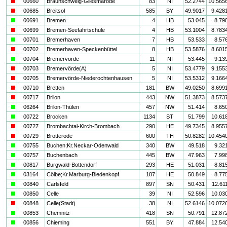
i
00660
Braunschweig-Gliesmarode
83
NI
52.2744
10.565
i
00685
Breitsol
585
BY
49.9017
9.428
a
00691
Bremen
4
HB
53.045
8.79
i
00699
Bremen-Seefahrtschule
4
HB
53.1004
8.783
a
00701
Bremerhaven
7
HB
53.533
8.57
i
00702
Bremerhaven-Speckenbüttel
8
HB
53.5876
8.601
a
00704
Bremervörde
11
NI
53.445
9.13
i
00703
Bremervörde(A)
5
NI
53.4779
9.155
i
00705
Bremervörde-Niederochtenhausen
5
NI
53.5312
9.166
i
00710
Bretten
181
BW
49.0250
8.699
i
00717
Brilon
443
NW
51.3873
8.573
a
06264
Brilon-Thülen
457
NW
51.414
8.65
a
00722
Brocken
1134
ST
51.799
10.61
i
00727
Brombachtal-Kirch-Brombach
290
HE
49.7345
8.955
i
00729
Brotterode
600
TH
50.8282
10.454
a
00755
Buchen;Kr.Neckar-Odenwald
340
BW
49.518
9.32
a
00757
Buchenbach
445
BW
47.963
7.99
a
00817
Burgwald-Bottendorf
293
HE
51.031
8.81
a
03164
Cölbe;Kr.Marburg-Biedenkopf
187
HE
50.849
8.77
a
00840
Carlsfeld
897
SN
50.431
12.61
a
00850
Celle
39
NI
52.596
10.03
i
00848
Celle(Stadt)
38
NI
52.6146
10.072
a
00853
Chemnitz
418
SN
50.791
12.87
a
00856
Chieming
551
BY
47.884
12.54