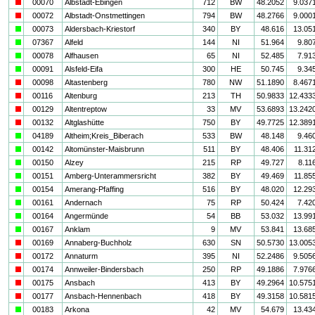
i
00070
Albstadt-Ebingen
712
BW
48.2052
9.037
i
00072
Albstadt-Onstmettingen
794
BW
48.2766
9.000
a
00073
Aldersbach-Kriestorf
340
BY
48.616
13.05
a
07367
Alfeld
144
NI
51.964
9.80
a
00078
Alfhausen
65
NI
52.485
7.91
a
00091
Alsfeld-Eifa
300
HE
50.745
9.34
i
00098
Altastenberg
780
NW
51.1890
8.467
i
00116
Altenburg
213
TH
50.9833
12.433
i
00129
Altentreptow
33
MV
53.6893
13.242
i
00132
Altglashütte
750
BY
49.7725
12.389
a
04189
Altheim;Kreis_Biberach
533
BW
48.148
9.46
a
00142
Altomünster-Maisbrunn
511
BY
48.406
11.31
a
00150
Alzey
215
RP
49.727
8.11
a
00151
Amberg-Unterammersricht
382
BY
49.469
11.85
a
00154
Amerang-Pfaffing
516
BY
48.020
12.29
a
00161
Andernach
75
RP
50.424
7.42
a
00164
Angermünde
54
BB
53.032
13.99
a
00167
Anklam
9
MV
53.841
13.68
i
00169
Annaberg-Buchholz
630
SN
50.5730
13.005
i
00172
Annaturm
395
NI
52.2486
9.505
i
00174
Annweiler-Bindersbach
250
RP
49.1886
7.976
i
00175
Ansbach
413
BY
49.2964
10.575
i
00177
Ansbach-Hennenbach
418
BY
49.3158
10.581
a
00183
Arkona
42
MV
54.679
13.43