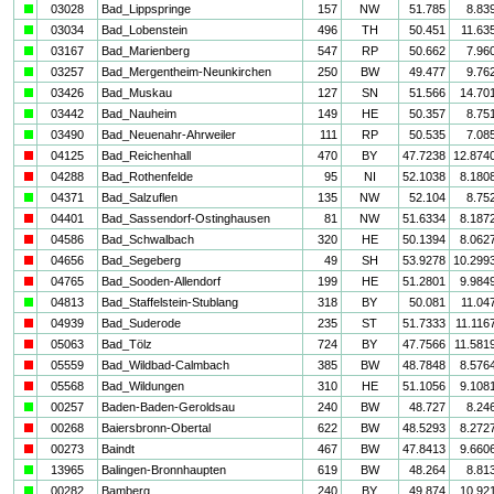
a
03028
Bad_Lippspringe
157
NW
51.785
8.83
a
03034
Bad_Lobenstein
496
TH
50.451
11.63
a
03167
Bad_Marienberg
547
RP
50.662
7.96
a
03257
Bad_Mergentheim-Neunkirchen
250
BW
49.477
9.76
a
03426
Bad_Muskau
127
SN
51.566
14.70
a
03442
Bad_Nauheim
149
HE
50.357
8.75
a
03490
Bad_Neuenahr-Ahrweiler
111
RP
50.535
7.08
i
04125
Bad_Reichenhall
470
BY
47.7238
12.874
i
04288
Bad_Rothenfelde
95
NI
52.1038
8.180
a
04371
Bad_Salzuflen
135
NW
52.104
8.75
i
04401
Bad_Sassendorf-Ostinghausen
81
NW
51.6334
8.187
i
04586
Bad_Schwalbach
320
HE
50.1394
8.062
i
04656
Bad_Segeberg
49
SH
53.9278
10.299
i
04765
Bad_Sooden-Allendorf
199
HE
51.2801
9.984
a
04813
Bad_Staffelstein-Stublang
318
BY
50.081
11.04
i
04939
Bad_Suderode
235
ST
51.7333
11.116
i
05063
Bad_Tölz
724
BY
47.7566
11.581
i
05559
Bad_Wildbad-Calmbach
385
BW
48.7848
8.576
i
05568
Bad_Wildungen
310
HE
51.1056
9.108
a
00257
Baden-Baden-Geroldsau
240
BW
48.727
8.24
i
00268
Baiersbronn-Obertal
622
BW
48.5293
8.272
i
00273
Baindt
467
BW
47.8413
9.660
a
13965
Balingen-Bronnhaupten
619
BW
48.264
8.81
a
00282
Bamberg
240
BY
49.874
10.92