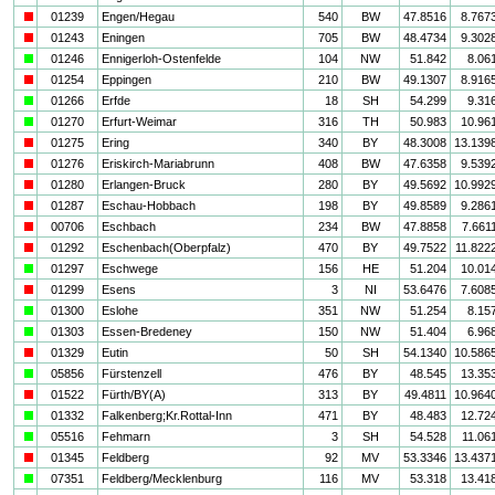
i
01239
Engen/Hegau
540
BW
47.8516
8.767
i
01243
Eningen
705
BW
48.4734
9.302
a
01246
Ennigerloh-Ostenfelde
104
NW
51.842
8.06
i
01254
Eppingen
210
BW
49.1307
8.916
a
01266
Erfde
18
SH
54.299
9.31
a
01270
Erfurt-Weimar
316
TH
50.983
10.96
i
01275
Ering
340
BY
48.3008
13.139
i
01276
Eriskirch-Mariabrunn
408
BW
47.6358
9.539
i
01280
Erlangen-Bruck
280
BY
49.5692
10.992
i
01287
Eschau-Hobbach
198
BY
49.8589
9.286
i
00706
Eschbach
234
BW
47.8858
7.661
i
01292
Eschenbach(Oberpfalz)
470
BY
49.7522
11.822
a
01297
Eschwege
156
HE
51.204
10.01
i
01299
Esens
3
NI
53.6476
7.608
a
01300
Eslohe
351
NW
51.254
8.15
a
01303
Essen-Bredeney
150
NW
51.404
6.96
i
01329
Eutin
50
SH
54.1340
10.586
a
05856
Fürstenzell
476
BY
48.545
13.35
i
01522
Fürth/BY(A)
313
BY
49.4811
10.964
a
01332
Falkenberg;Kr.Rottal-Inn
471
BY
48.483
12.72
a
05516
Fehmarn
3
SH
54.528
11.06
i
01345
Feldberg
92
MV
53.3346
13.437
a
07351
Feldberg/Mecklenburg
116
MV
53.318
13.41