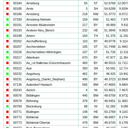
i
00184
Arneburg
55
ST
52.6769
12.007
i
00185
Arnis
3
SH
54.6289
9.929
i
00186
Arnsberg
218
NW
51.3773
8.071
a
07330
Arnsberg-Neheim
159
NW
51.463
7.97
a
00191
Arnstein-Müdesheim
217
BY
49.969
9.91
i
00193
Arolsen-Neu_Berich
232
HE
51.3845
9.082
a
00198
Artern
164
TH
51.375
11.29
i
00202
Aschaffenburg
110
BY
49.9778
9.111
i
00207
Aschersleben
105
ST
51.7498
11.466
a
03226
Aschersleben-Mehringen
107
ST
51.726
11.51
a
00217
Attenkam
670
BY
47.877
11.36
i
00221
Au_i.d.Hallertau-Günzenhausen
483
BY
48.5515
11.711
a
00222
Aue
393
SN
50.591
12.71
a
00232
Augsburg
462
BY
48.425
10.94
i
00231
Augsburg_(Sankt_Stephan)
490
BY
48.3723
10.894
i
07135
Aulendorf-Haslach
565
BW
47.9655
9.680
i
00243
Aurich
4
NI
53.4621
7.467
i
00576
Böblingen
445
BW
48.6759
8.973
i
00578
Böhming
379
BY
48.9451
11.366
a
00769
Bückeburg
68
NI
52.282
9.08
i
00771
Büdingen
148
HE
50.2769
9.116
i
00772
Bühlertal
190
BW
48.6957
8.174
i
00773
Bühlertal-Obertal
478
BW
48.6743
8.179
a
00377
Bad_Bergzabern
210
RP
49.107
7.99