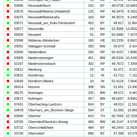
i
03565
Neustadt/Aisch
315
BY
49.5728
10.600
i
03576
Neustadt/Weinstr.(Heidehof)
125
RP
49.3478
8.182
i
03575
Neustadt/Weinstraße
163
RP
49.3570
8.140
a
03571
Neustadt_am_Kulm-Filchendorf
452
BY
49.817
11.86
i
03577
Neustrelitz
64
MV
53.3585
13.050
i
05920
Neuwied
91
RP
50.4485
7.427
i
03590
Nidderau-Windecken
180
HE
50.2335
8.892
a
03591
Nideggen-Schmidt
350
NW
50.674
6.42
i
03595
Niederelbert
250
RP
50.4107
7.808
i
03605
Niederstotzingen
451
BW
48.5334
10.243
i
02167
Niederwörresbach
302
RP
49.7672
7.335
a
03612
Nienburg
25
NI
52.671
9.22
a
03631
Norderney
12
NI
53.712
7.15
i
03640
Nordhorn-Blanke
24
NI
52.4124
7.064
a
06314
Nossen
308
SN
51.051
13.30
a
06275
Notzingen
325
BW
48.671
9.46
i
03672
Nufringen
457
BW
48.6207
8.896
a
07431
Oberhaching-Laufzorn
604
BY
48.013
11.55
a
04878
Oberharz_am_Brocken-Stiege
504
ST
51.665
10.88
i
03694
Oberhof
810
TH
50.7005
10.725
i
03705
Oberndorf(Neckar)-Aistaig
480
BW
48.3147
8.573
i
03722
Oberschleißheim
484
BY
48.2443
11.552
a
03730
Oberstdorf
806
BY
47.398
10.27