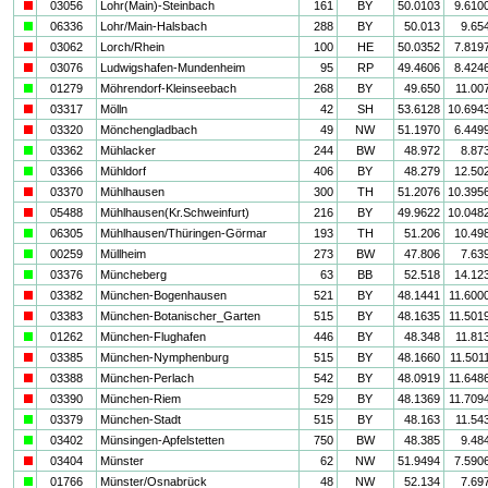
i
03056
Lohr(Main)-Steinbach
161
BY
50.0103
9.610
a
06336
Lohr/Main-Halsbach
288
BY
50.013
9.65
i
03062
Lorch/Rhein
100
HE
50.0352
7.819
i
03076
Ludwigshafen-Mundenheim
95
RP
49.4606
8.424
a
01279
Möhrendorf-Kleinseebach
268
BY
49.650
11.00
i
03317
Mölln
42
SH
53.6128
10.694
i
03320
Mönchengladbach
49
NW
51.1970
6.449
a
03362
Mühlacker
244
BW
48.972
8.87
a
03366
Mühldorf
406
BY
48.279
12.50
i
03370
Mühlhausen
300
TH
51.2076
10.395
i
05488
Mühlhausen(Kr.Schweinfurt)
216
BY
49.9622
10.048
a
06305
Mühlhausen/Thüringen-Görmar
193
TH
51.206
10.49
a
00259
Müllheim
273
BW
47.806
7.63
a
03376
Müncheberg
63
BB
52.518
14.12
i
03382
München-Bogenhausen
521
BY
48.1441
11.600
i
03383
München-Botanischer_Garten
515
BY
48.1635
11.501
a
01262
München-Flughafen
446
BY
48.348
11.81
i
03385
München-Nymphenburg
515
BY
48.1660
11.501
i
03388
München-Perlach
542
BY
48.0919
11.648
i
03390
München-Riem
529
BY
48.1369
11.709
a
03379
München-Stadt
515
BY
48.163
11.54
a
03402
Münsingen-Apfelstetten
750
BW
48.385
9.48
i
03404
Münster
62
NW
51.9494
7.590
a
01766
Münster/Osnabrück
48
NW
52.134
7.69