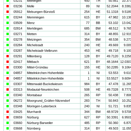
a
03231
Meiningen
450
TH
50.561
10.37
i
03236
Melle
89
NI
52.2044
8.338
i
05912
Melsungen-Bürstoß
254
HE
51.1318
9.518
a
03244
Memmingen
615
BY
47.982
10.13
a
03509
Menz
77
BB
53.102
13.04
a
02814
Merklingen
685
BW
48.512
9.76
a
03271
Metten
314
BY
48.855
12.91
a
03278
Metzingen
354
BW
48.538
9.27
a
03284
Michelstadt
240
HE
49.669
9.00
a
03287
Michelstadt-Vielbrunn
453
HE
49.718
9.10
i
03291
Miltenberg
128
BY
49.7120
9.225
i
02417
Mittbach
621
BY
48.1644
12.030
i
03300
Mittel-Gründau
155
HE
50.2285
9.106
a
04857
Mittelnkirchen-Hohenfelde
1
NI
53.553
9.61
i
04857
Mittelnkirchen-Hohenfelde
1
NI
53.5527
9.609
a
03307
Mittenwald-Buckelwiesen
984
BY
47.478
11.26
i
03313
Modautal-Neunkirchen
508
HE
49.7328
8.777
a
03340
Montabaur
265
RP
50.438
7.80
a
06272
Moorgrund_Gräfen-Nitzendorf
283
TH
50.843
10.25
a
03348
Moringen-Lutterbeck
240
NI
51.721
9.83
i
03425
Murrhardt
344
BW
48.9729
9.570
i
03659
Nürburg
627
RP
50.3391
6.950
a
03660
Nürburg-Barweiler
485
RP
50.360
6.87
a
03668
Nürnberg
314
BY
49.503
11.05