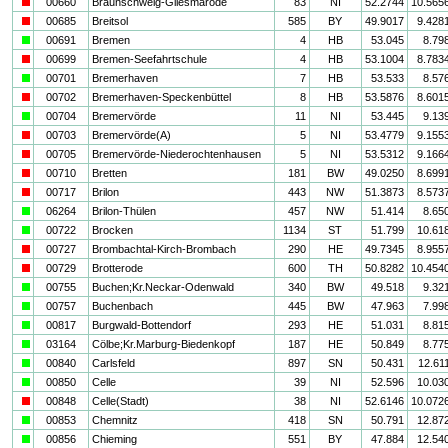
i
00660
Braunschweig-Gliesmarode
83
NI
52.2744
10.565
i
00685
Breitsol
585
BY
49.9017
9.428
a
00691
Bremen
4
HB
53.045
8.79
i
00699
Bremen-Seefahrtschule
4
HB
53.1004
8.783
a
00701
Bremerhaven
7
HB
53.533
8.57
i
00702
Bremerhaven-Speckenbüttel
8
HB
53.5876
8.601
a
00704
Bremervörde
11
NI
53.445
9.13
i
00703
Bremervörde(A)
5
NI
53.4779
9.155
i
00705
Bremervörde-Niederochtenhausen
5
NI
53.5312
9.166
i
00710
Bretten
181
BW
49.0250
8.699
i
00717
Brilon
443
NW
51.3873
8.573
a
06264
Brilon-Thülen
457
NW
51.414
8.65
a
00722
Brocken
1134
ST
51.799
10.61
i
00727
Brombachtal-Kirch-Brombach
290
HE
49.7345
8.955
i
00729
Brotterode
600
TH
50.8282
10.454
a
00755
Buchen;Kr.Neckar-Odenwald
340
BW
49.518
9.32
a
00757
Buchenbach
445
BW
47.963
7.99
a
00817
Burgwald-Bottendorf
293
HE
51.031
8.81
a
03164
Cölbe;Kr.Marburg-Biedenkopf
187
HE
50.849
8.77
a
00840
Carlsfeld
897
SN
50.431
12.61
a
00850
Celle
39
NI
52.596
10.03
i
00848
Celle(Stadt)
38
NI
52.6146
10.072
a
00853
Chemnitz
418
SN
50.791
12.87
a
00856
Chieming
551
BY
47.884
12.54