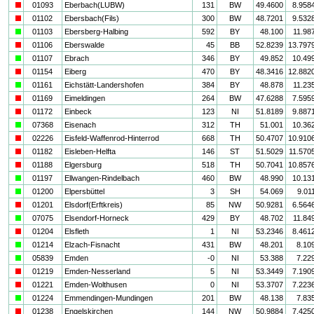
i
01093
Eberbach(LUBW)
131
BW
49.4600
8.958
i
01102
Ebersbach(Fils)
300
BW
48.7201
9.532
a
01103
Ebersberg-Halbing
592
BY
48.100
11.98
i
01106
Eberswalde
45
BB
52.8239
13.797
a
01107
Ebrach
346
BY
49.852
10.49
i
01154
Eiberg
470
BY
48.3416
12.882
a
01161
Eichstätt-Landershofen
384
BY
48.878
11.23
i
01169
Eimeldingen
264
BW
47.6288
7.595
i
01172
Einbeck
123
NI
51.8189
9.887
a
07368
Eisenach
312
TH
51.001
10.36
i
02226
Eisfeld-Waffenrod-Hinterrod
668
TH
50.4707
10.910
i
01182
Eisleben-Helfta
146
ST
51.5029
11.570
i
01188
Elgersburg
518
TH
50.7041
10.857
a
01197
Ellwangen-Rindelbach
460
BW
48.990
10.13
a
01200
Elpersbüttel
3
SH
54.069
9.01
i
01201
Elsdorf(Erftkreis)
85
NW
50.9281
6.564
a
07075
Elsendorf-Horneck
429
BY
48.702
11.84
i
01204
Elsfleth
1
NI
53.2346
8.461
a
01214
Elzach-Fisnacht
431
BW
48.201
8.10
a
05839
Emden
-0
NI
53.388
7.22
i
01219
Emden-Nesserland
5
NI
53.3449
7.190
i
01221
Emden-Wolthusen
0
NI
53.3707
7.223
a
01224
Emmendingen-Mundingen
201
BW
48.138
7.83
i
01238
Engelskirchen
144
NW
50.9884
7.425