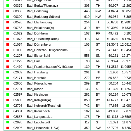
a
00379
Bad_Berka(Flugplatz)
303
TH
50.907
11.26
i
00386
Bad_Berleburg
445
NW
51.0454
8.385
a
00390
Bad_Berleburg-Stünzel
610
NW
50.984
8.36
i
00526
Bad_Blankenburg
254
TH
50.6738
11.280
i
00738
Bad_Brückenau(A)
310
BY
50.3080
9.783
a
01072
Bad_Dürkheim
107
RP
49.472
8.19
i
01073
Bad_Dürkheim(Saline)
115
RP
49.4686
8.179
i
01074
Bad_Dürrenberg
103
ST
51.3043
12.081
i
01000
Bad_Doberan-Heiligendamm
3
MV
54.1442
11.845
a
01207
Bad_Elster-Sohl
558
SN
50.271
12.27
i
01229
Bad_Ems
90
RP
50.3324
7.697
i
01410
Bad_Frankenhausen/Kyffhäuser
130
TH
51.3512
11.095
a
02039
Bad_Harzburg
201
NI
51.900
10.57
a
02171
Bad_Hersfeld
272
HE
50.852
9.73
a
02680
Bad_Königshofen
289
BY
50.284
10.44
i
02701
Bad_Kösen
136
ST
51.1329
11.725
a
02597
Bad_Kissingen
282
BY
50.224
10.07
i
05890
Bad_Kohlgrub(A)
850
BY
47.6777
11.047
a
02708
Bad_Kohlgrub(Rosshof)
742
BY
47.665
11.08
a
04301
Bad_Kreuznach
102
RP
49.850
7.87
i
02857
Bad_Langensalza
175
TH
51.1173
10.656
a
02878
Bad_Lauchstädt
117
ST
51.391
11.87
i
02996
Bad_Liebenzell(LUBW)
352
BW
48.7726
8.728