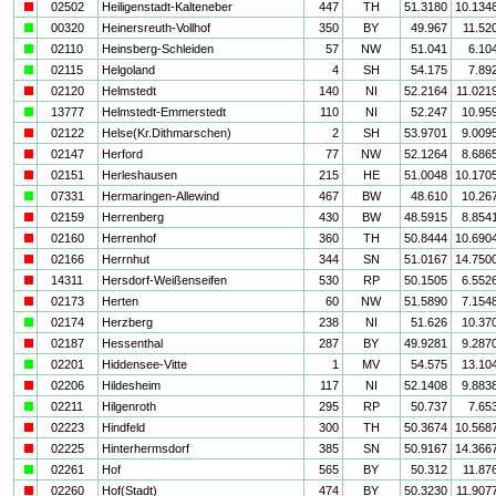
i
02502
Heiligenstadt-Kalteneber
447
TH
51.3180
10.134
a
00320
Heinersreuth-Vollhof
350
BY
49.967
11.52
a
02110
Heinsberg-Schleiden
57
NW
51.041
6.10
a
02115
Helgoland
4
SH
54.175
7.89
i
02120
Helmstedt
140
NI
52.2164
11.021
a
13777
Helmstedt-Emmerstedt
110
NI
52.247
10.95
i
02122
Helse(Kr.Dithmarschen)
2
SH
53.9701
9.009
i
02147
Herford
77
NW
52.1264
8.686
i
02151
Herleshausen
215
HE
51.0048
10.170
a
07331
Hermaringen-Allewind
467
BW
48.610
10.26
i
02159
Herrenberg
430
BW
48.5915
8.854
i
02160
Herrenhof
360
TH
50.8444
10.690
i
02166
Herrnhut
344
SN
51.0167
14.750
i
14311
Hersdorf-Weißenseifen
530
RP
50.1505
6.552
i
02173
Herten
60
NW
51.5890
7.154
a
02174
Herzberg
238
NI
51.626
10.37
i
02187
Hessenthal
287
BY
49.9281
9.287
a
02201
Hiddensee-Vitte
1
MV
54.575
13.10
i
02206
Hildesheim
117
NI
52.1408
9.883
a
02211
Hilgenroth
295
RP
50.737
7.65
i
02223
Hindfeld
300
TH
50.3674
10.568
i
02225
Hinterhermsdorf
385
SN
50.9167
14.366
a
02261
Hof
565
BY
50.312
11.87
i
02260
Hof(Stadt)
474
BY
50.3230
11.907