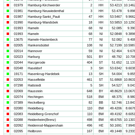
i
01979
Hamburg-Kirchwerder
2
HH
53.4213
10.146
a
01981
Hamburg-Neuwiedenthal
3
HH
53.478
9.89
i
01987
Hamburg-Sankt_Pauli
47
HH
53.5467
9.966
i
01990
Hamburg-Wandsbek
18
HH
53.5853
10.129
a
01993
Hameln
68
NI
52.085
9.39
i
01993
Hameln
68
NI
52.0848
9.389
a
13675
Hameln-Hastenbeck
77
NI
52.082
9.40
i
02005
Hankensbüttel
108
NI
52.7199
10.598
a
02014
Hannover
59
NI
52.464
9.67
a
02023
Harburg
501
BY
48.792
10.70
a
02044
Harzgerode
404
ST
51.652
11.13
i
02048
Haseldorf
3
SH
53.6342
9.603
a
19171
Hasenkrug-Hardebek
13
SH
54.004
9.85
i
02053
Hasselfelde
461
ST
51.6868
10.863
a
07298
Hattstedt
5
SH
54.527
9.04
i
02069
Hausstein
648
BY
48.8629
13.067
a
02074
Hechingen
518
BW
48.375
8.98
a
07389
Heckelberg
82
BB
52.746
13.84
i
02080
Heidelberg
110
BW
49.4206
8.667
i
02083
Heidelberg-Grenzhof
110
BW
49.4192
8.605
i
02088
Heidenheim(Brenz)
498
BW
48.6765
10.130
i
02092
Heidenrod-Mappershain
496
HE
50.1691
7.994
i
02095
Heilbronn
167
BW
49.1448
9.233