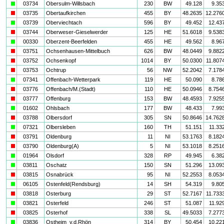
a
03734
Obersulm-Willsbach
230
BW
49.128
9.35
i
03735
Obertaufkirchen
455
BY
48.2635
12.276
a
03739
Oberviechtach
596
BY
49.452
12.43
i
03744
Oberweser-Gieselwerder
125
HE
51.6018
9.538
a
00330
Oberzent-Beerfelden
455
HE
49.562
8.96
i
03751
Ochsenhausen-Mittelbuch
626
BW
48.0449
9.882
i
03752
Ochsenkopf
1014
BY
50.0300
11.807
i
03753
Ochtrup
56
NW
52.2042
7.178
a
07341
Offenbach-Wetterpark
119
HE
50.090
8.78
i
03776
Offenbach/M.(Stadt)
110
HE
50.0946
8.754
i
03777
Offenburg
153
BW
48.4593
7.925
a
01602
Ohlsbach
177
BW
48.433
7.99
i
03788
Olbersdorf
305
SN
50.8646
14.762
a
07321
Olbersleben
160
TH
51.151
11.33
i
03791
Oldenburg
11
NI
53.1763
8.182
i
03790
Oldenburg(A)
5
NI
53.1018
8.251
a
01964
Olsdorf
328
RP
49.945
6.38
a
03811
Oschatz
150
SN
51.296
13.09
i
03815
Osnabrück
95
NI
52.2553
8.053
a
06105
Ostenfeld(Rendsburg)
14
SH
54.319
9.80
i
03818
Osterburg
29
ST
52.7167
11.733
a
03821
Osterfeld
246
ST
51.087
11.92
i
03825
Osterhof
338
SL
49.5033
7.277
a
03836
Ostheim_v.d.Rhön
314
BY
50.454
10.22