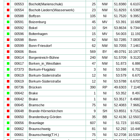
i
00553
Bocholt(Marienschule)
25
NW
51.8380
6.610
i
00554
Bocholt-Liedern(Wasserwerk)
23
NW
51.8293
6.536
i
00588
Boffzen
105
NI
51.7520
9.395
a
00591
Boizenburg
45
MV
53.391
10.68
i
00592
Bokel
10
SH
53.8634
9.734
a
00596
Boltenhagen
15
MV
54.003
11.19
i
00598
Bonn
62
NW
50.7285
7.083
i
00599
Bonn-Friesdorf
62
NW
50.7055
7.146
i
00606
Boos
569
BY
48.0791
10.197
i
00614
Borgentreich-Bühne
240
NW
51.5709
9.312
a
00617
Borken_in_Westfalen
47
NW
51.873
6.88
a
07373
Borkum-Flugplatz
3
NI
53.598
6.70
a
00619
Borkum-Süderstraße
12
NI
53.579
6.67
i
00619
Borkum-Süderstraße
12
NI
53.5788
6.670
i
00736
Brücken
390
RP
49.6303
7.114
a
00642
Brake
1
NI
53.352
8.49
i
00642
Brake
1
NI
53.3517
8.496
i
00645
Bramsche
75
NI
52.4083
7.968
i
00648
Brande-Hörnerkirchen
9
SH
53.8551
9.715
i
00650
Brandenburg-Görden
35
BB
52.4136
12.550
a
00656
Braunlage
607
NI
51.723
10.60
a
00662
Braunschweig
81
NI
52.292
10.44
i
00661
Braunschweig(T.H.)
75
NI
52.2708
10.533