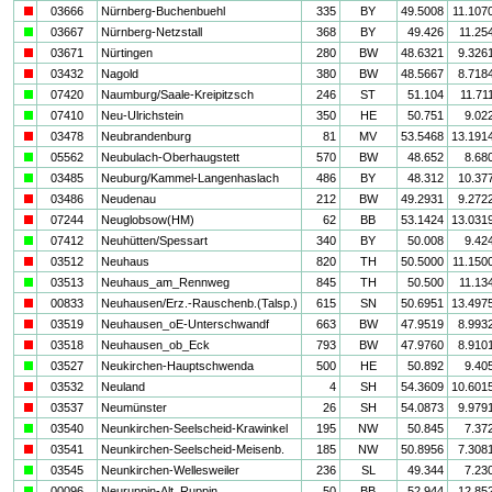
i
03666
Nürnberg-Buchenbuehl
335
BY
49.5008
11.107
a
03667
Nürnberg-Netzstall
368
BY
49.426
11.25
i
03671
Nürtingen
280
BW
48.6321
9.326
i
03432
Nagold
380
BW
48.5667
8.718
a
07420
Naumburg/Saale-Kreipitzsch
246
ST
51.104
11.71
a
07410
Neu-Ulrichstein
350
HE
50.751
9.02
i
03478
Neubrandenburg
81
MV
53.5468
13.191
a
05562
Neubulach-Oberhaugstett
570
BW
48.652
8.68
a
03485
Neuburg/Kammel-Langenhaslach
486
BY
48.312
10.37
i
03486
Neudenau
212
BW
49.2931
9.272
i
07244
Neuglobsow(HM)
62
BB
53.1424
13.031
a
07412
Neuhütten/Spessart
340
BY
50.008
9.42
i
03512
Neuhaus
820
TH
50.5000
11.150
a
03513
Neuhaus_am_Rennweg
845
TH
50.500
11.13
i
00833
Neuhausen/Erz.-Rauschenb.(Talsp.)
615
SN
50.6951
13.497
i
03519
Neuhausen_oE-Unterschwandf
663
BW
47.9519
8.993
i
03518
Neuhausen_ob_Eck
793
BW
47.9760
8.910
a
03527
Neukirchen-Hauptschwenda
500
HE
50.892
9.40
i
03532
Neuland
4
SH
54.3609
10.601
i
03537
Neumünster
26
SH
54.0873
9.979
a
03540
Neunkirchen-Seelscheid-Krawinkel
195
NW
50.845
7.37
i
03541
Neunkirchen-Seelscheid-Meisenb.
185
NW
50.8956
7.308
a
03545
Neunkirchen-Wellesweiler
236
SL
49.344
7.23
a
00096
Neuruppin-Alt_Ruppin
50
BB
52.944
12.85