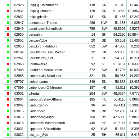
a
02928
Leipzig-Holzhausen
138
SN
51.315
12.44
i
02931
Leipzig-Mockau
128
SN
51.3920
12.396
a
02932
Leipzig/Halle
131
SN
51.435
12.24
a
02947
Lennestadt-Theten
286
NW
51.133
8.03
i
02949
Lenningen-Schopfloch
758
BW
48.5396
9.527
i
02950
Lensahn
14
SH
54.2190
10.884
a
02951
Lenzen/Elbe
20
BB
53.101
11.48
a
02953
Lenzkirch-Ruhbühl
852
BW
47.860
8.23
a
00102
Leuchtturm_Alte_Weser
32
NI
53.863
8.12
a
02961
Leuchtturm_Kiel
31
SH
54.500
10.27
i
02963
Leunawerke
92
ST
51.3167
12.033
a
07403
Leutkirch-Herlazhofen
672
BW
47.796
10.03
a
02985
Lichtenhain-Mittelndorf
321
SN
50.938
14.20
a
05797
Lichtentanne
349
SN
50.688
12.43
a
07099
Liebenburg-Othfresen
187
NI
52.011
10.39
i
03001
Liliental
284
BW
48.0674
7.677
i
03004
Limburg/Lahn-Offheim
185
HE
50.4116
8.060
i
03007
Limburgerhof
96
RP
49.4111
8.398
a
03015
Lindenberg
98
BB
52.209
14.11
i
03016
Lindenberg/Allgäu
760
BY
47.5980
9.887
i
03018
Lindenfels-Winterkasten
445
HE
49.7117
8.780
a
03031
Lippstadt-Bökenförde
92
NW
51.634
8.39
a
03032
List_auf_Sylt
25
SH
55.011
8.41