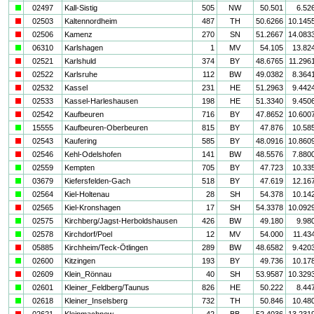
a
02497
Kall-Sistig
505
NW
50.501
6.52
i
02503
Kaltennordheim
487
TH
50.6266
10.145
i
02506
Kamenz
270
SN
51.2667
14.083
a
06310
Karlshagen
1
MV
54.105
13.82
i
02521
Karlshuld
374
BY
48.6765
11.296
i
02522
Karlsruhe
112
BW
49.0382
8.364
i
02532
Kassel
231
HE
51.2963
9.442
i
02533
Kassel-Harleshausen
198
HE
51.3340
9.450
i
02542
Kaufbeuren
716
BY
47.8652
10.600
a
15555
Kaufbeuren-Oberbeuren
815
BY
47.876
10.58
i
02543
Kaufering
585
BY
48.0916
10.860
i
02546
Kehl-Odelshofen
141
BW
48.5576
7.880
a
02559
Kempten
705
BY
47.723
10.33
a
03679
Kiefersfelden-Gach
518
BY
47.619
12.16
a
02564
Kiel-Holtenau
28
SH
54.378
10.14
i
02565
Kiel-Kronshagen
17
SH
54.3378
10.092
a
02575
Kirchberg/Jagst-Herboldshausen
426
BW
49.180
9.98
a
02578
Kirchdorf/Poel
12
MV
54.000
11.43
i
05885
Kirchheim/Teck-Ötlingen
289
BW
48.6582
9.420
a
02600
Kitzingen
193
BY
49.736
10.17
i
02609
Klein_Rönnau
40
SH
53.9587
10.329
a
02601
Kleiner_Feldberg/Taunus
826
HE
50.222
8.44
a
02618
Kleiner_Inselsberg
732
TH
50.846
10.48
i
02621
Kleinmachnow
42
BB
52.4036
13.231