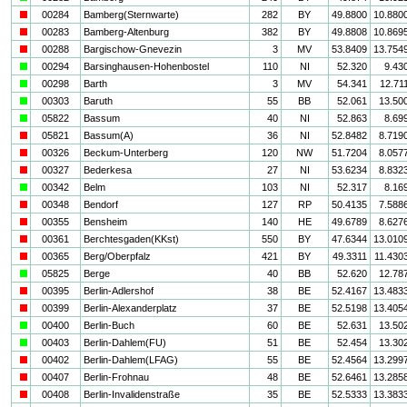
i
00284
Bamberg(Sternwarte)
282
BY
49.8800
10.880
i
00283
Bamberg-Altenburg
382
BY
49.8808
10.869
i
00288
Bargischow-Gnevezin
3
MV
53.8409
13.754
a
00294
Barsinghausen-Hohenbostel
110
NI
52.320
9.43
a
00298
Barth
3
MV
54.341
12.71
a
00303
Baruth
55
BB
52.061
13.50
a
05822
Bassum
40
NI
52.863
8.69
i
05821
Bassum(A)
36
NI
52.8482
8.719
i
00326
Beckum-Unterberg
120
NW
51.7204
8.057
i
00327
Bederkesa
27
NI
53.6234
8.832
a
00342
Belm
103
NI
52.317
8.16
i
00348
Bendorf
127
RP
50.4135
7.588
i
00355
Bensheim
140
HE
49.6789
8.627
i
00361
Berchtesgaden(KKst)
550
BY
47.6344
13.010
i
00365
Berg/Oberpfalz
421
BY
49.3311
11.430
a
05825
Berge
40
BB
52.620
12.78
i
00395
Berlin-Adlershof
38
BE
52.4167
13.483
i
00399
Berlin-Alexanderplatz
37
BE
52.5198
13.405
a
00400
Berlin-Buch
60
BE
52.631
13.50
a
00403
Berlin-Dahlem(FU)
51
BE
52.454
13.30
i
00402
Berlin-Dahlem(LFAG)
55
BE
52.4564
13.299
i
00407
Berlin-Frohnau
48
BE
52.6461
13.285
i
00408
Berlin-Invalidenstraße
35
BE
52.5333
13.383