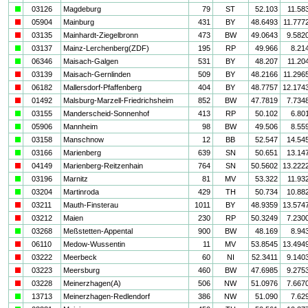
a
03126
Magdeburg
79
ST
52.103
11.58
i
05904
Mainburg
431
BY
48.6493
11.777
i
03135
Mainhardt-Ziegelbronn
473
BW
49.0643
9.582
a
03137
Mainz-Lerchenberg(ZDF)
195
RP
49.966
8.21
a
06346
Maisach-Galgen
531
BY
48.207
11.20
i
03139
Maisach-Gernlinden
509
BY
48.2166
11.296
i
06182
Mallersdorf-Pfaffenberg
404
BY
48.7757
12.174
i
01492
Malsburg-Marzell-Friedrichsheim
852
BW
47.7819
7.734
a
03155
Manderscheid-Sonnenhof
413
RP
50.102
6.80
a
05906
Mannheim
98
BW
49.506
8.55
a
03158
Manschnow
12
BB
52.547
14.54
a
03166
Marienberg
639
SN
50.651
13.14
i
04149
Marienberg-Reitzenhain
764
SN
50.5602
13.222
a
03196
Marnitz
81
MV
53.322
11.93
a
03204
Martinroda
429
TH
50.734
10.88
i
03211
Mauth-Finsterau
1011
BY
48.9359
13.574
i
03212
Maien
230
RP
50.3249
7.230
a
03268
Meßstetten-Appental
900
BW
48.169
8.94
i
06110
Medow-Wussentin
11
MV
53.8545
13.494
i
03222
Meerbeck
60
NI
52.3411
9.140
i
03223
Meersburg
460
BW
47.6985
9.275
i
03228
Meinerzhagen(A)
506
NW
51.0976
7.667
a
13713
Meinerzhagen-Redlendorf
386
NW
51.090
7.62