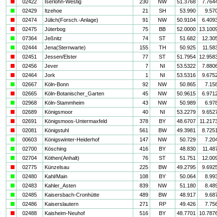
i
02422
Iserlohn-Westig
230
NW
51.3768
7.764
a
02429
Itzehoe
21
SH
53.990
9.57
i
02474
Jülich(Forsch.-Anlage)
91
NW
50.9104
6.409
i
02475
Jüterbog
75
BB
52.0000
13.100
a
07364
Jeßnitz
74
ST
51.682
12.30
a
02444
Jena(Sternwarte)
155
TH
50.925
11.58
i
02451
Jessen/Elster
77
ST
51.7954
12.958
i
02456
Jever
7
NI
53.5322
7.880
i
02464
Jork
1
NI
53.5316
9.675
a
02667
Köln-Bonn
92
NW
50.865
7.15
i
02665
Köln-Botanischer_Garten
45
NW
50.9615
6.971
a
02968
Köln-Stammheim
43
NW
50.989
6.97
i
02689
Königsmoor
40
NI
53.2279
9.652
i
02691
Königsmoos-Untermaxfeld
378
BY
48.6707
11.217
i
02081
Königstuhl
561
BW
49.3981
8.725
a
00603
Königswinter-Heiderhof
147
NW
50.729
7.20
a
02700
Kösching
416
BY
48.830
11.48
a
02704
Köthen(Anhalt)
76
ST
51.751
12.00
i
02775
Künzelsau
225
BW
49.2795
9.692
a
02480
Kahl/Main
108
BY
50.064
8.99
a
02483
Kahler_Asten
839
NW
51.180
8.48
a
02485
Kaisersbach-Cronhütte
489
BW
48.917
9.68
a
02486
Kaiserslautern
271
RP
49.426
7.75
i
02488
Kaisheim-Neuhof
516
BY
48.7701
10.787