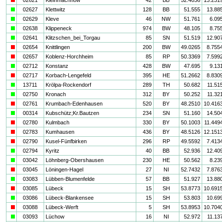
a
02627
Klettwitz
128
BB
51.555
13.88
a
02629
Kleve
46
NW
51.761
6.09
a
02638
Klippeneck
974
BW
48.105
8.75
a
02641
Klitzschen_bei_Torgau
85
SN
51.519
12.90
i
02654
Knittlingen
200
BW
49.0265
8.755
i
02657
Koblenz-Horchheim
85
RP
50.3369
7.599
a
02712
Konstanz
428
BW
47.695
9.13
i
02717
Korbach-Lengefeld
395
HE
51.2662
8.830
a
13711
Krölpa-Rockendorf
289
TH
50.682
11.51
a
02750
Kronach
312
BY
50.252
11.32
i
02761
Krumbach-Edenhausen
520
BY
48.2510
10.416
a
00314
Kubschütz;Kr.Bautzen
234
SN
51.160
14.50
i
02780
Kulmbach
330
BY
50.1003
11.449
i
02783
Kumhausen
436
BY
48.5126
12.151
i
02790
Kusel-Fünfbirken
296
RP
49.5592
7.413
a
02794
Kyritz
40
BB
52.936
12.40
a
03042
Löhnberg-Obershausen
230
HE
50.562
8.23
i
03045
Löningen-Hagel
27
NI
52.7432
7.876
a
03083
Lübben-Blumenfelde
57
BB
51.927
13.88
i
03085
Lübeck
15
SH
53.8773
10.691
a
03086
Lübeck-Blankensee
15
SH
53.803
10.69
i
03088
Lübeck-Werft
5
SH
53.8953
10.704
a
03093
Lüchow
16
NI
52.972
11.13