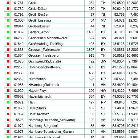
i
01761
Greiz
284
TH
50.6500
12.200
i
01762
Greiz-Dölau
270
TH
50.6249
12.177
a
01792
Groß_Berßen
27
NI
52.755
7.48
a
01803
Groß_Lüsewitz
34
MV
54.071
12.32
a
00044
Großenkneten
44
NI
52.934
8.23
a
01832
Großer_Arber
1436
BY
49.113
13.13
a
06259
Großerlach-Mannenweiler
524
BW
49.021
9.60
i
01849
Großmehring-Theißing
408
BY
48.8126
11.572
i
01833
Grosser_Falkenstein
1307
BY
49.0851
13.280
i
01834
Grosser_Inselsberg
913
TH
50.8519
10.466
i
01875
Gschwend(Kr.Ostalb)
492
BW
48.9354
9.736
i
02250
Höllenstein(Kraftwerk)
403
BY
49.1279
12.864
i
02360
Hüll
438
BY
48.6018
11.676
a
02362
Hümmerich
328
RP
50.565
7.48
i
01986
HHamburgReitbrook
1
HH
53.4699
10.180
i
01920
Hagen-Fley
100
NW
51.4129
7.489
i
00652
Hagenbüchach
384
BY
49.5353
10.770
a
05871
Hahn
497
RP
49.946
7.26
i
01960
Halle(Stadt)
102
ST
51.4831
11.967
i
01957
Halle-Kröllwitz
93
ST
51.5138
11.949
i
15526
Hamburg(Deutsche_Seewarte)
29
HH
53.5467
9.971
i
01972
Hamburg-Bergedorf
35
HH
53.4793
10.241
i
01973
Hamburg-Botanischer_Garten
14
HH
53.5598
9.987
a
01975
Hamburg-Fuhlsbüttel
14
HH
53.633
9.98