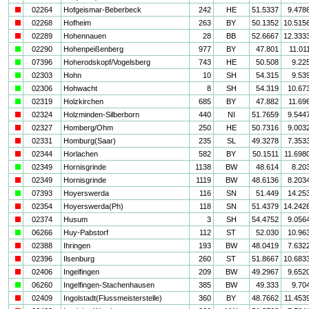
i
02264
Hofgeismar-Beberbeck
242
HE
51.5337
9.478
i
02268
Hofheim
263
BY
50.1352
10.515
i
02289
Hohennauen
28
BB
52.6667
12.333
a
02290
Hohenpeißenberg
977
BY
47.801
11.01
a
07396
Hoherodskopf/Vogelsberg
743
HE
50.508
9.22
a
02303
Hohn
10
SH
54.315
9.53
a
02306
Hohwacht
8
SH
54.319
10.67
a
02319
Holzkirchen
685
BY
47.882
11.69
i
02324
Holzminden-Silberborn
440
NI
51.7659
9.544
i
02327
Homberg/Ohm
250
HE
50.7316
9.003
i
02331
Homburg(Saar)
235
SL
49.3278
7.353
i
02344
Horlachen
582
BY
50.1511
11.698
a
02349
Hornisgrinde
1138
BW
48.614
8.20
i
02349
Hornisgrinde
1119
BW
48.6136
8.203
a
07393
Hoyerswerda
116
SN
51.449
14.25
i
02354
Hoyerswerda(Ph)
118
SN
51.4379
14.242
i
02374
Husum
3
SH
54.4752
9.056
a
06266
Huy-Pabstorf
112
ST
52.030
10.96
i
02388
Ihringen
193
BW
48.0419
7.632
i
02396
Ilsenburg
260
ST
51.8667
10.683
i
02406
Ingelfingen
209
BW
49.2967
9.652
a
06260
Ingelfingen-Stachenhausen
385
BW
49.333
9.70
i
02409
Ingolstadt(Flussmeisterstelle)
360
BY
48.7662
11.453