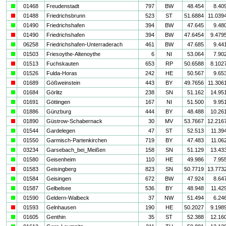
a
01468
Freudenstadt
797
BW
48.454
8.40
i
01488
Friedrichsbrunn
523
ST
51.6884
11.039
a
01490
Friedrichshafen
394
BW
47.645
9.48
i
01490
Friedrichshafen
394
BW
47.6454
9.479
a
06258
Friedrichshafen-Unterraderach
461
BW
47.685
9.44
a
01503
Friesoythe-Altenoythe
6
NI
53.064
7.90
i
01513
Fuchskauten
653
RP
50.6588
8.102
a
01526
Fulda-Horas
242
HE
50.567
9.65
i
01689
Gößweinstein
443
BY
49.7656
11.306
a
01684
Görlitz
238
SN
51.162
14.95
a
01691
Göttingen
167
NI
51.500
9.95
a
01886
Günzburg
444
BY
48.488
10.26
i
01890
Güstrow-Schabernack
30
MV
53.7667
12.216
a
01544
Gardelegen
47
ST
52.513
11.39
a
01550
Garmisch-Partenkirchen
719
BY
47.483
11.06
a
03234
Garsebach_bei_Meißen
158
SN
51.129
13.43
a
01580
Geisenheim
110
HE
49.986
7.95
i
01583
Geisingberg
823
SN
50.7719
13.773
a
01584
Geisingen
672
BW
47.924
8.64
a
01587
Gelbelsee
536
BY
48.948
11.42
a
01590
Geldern-Walbeck
37
NW
51.494
6.24
i
01593
Gelnhausen
190
HE
50.2027
9.198
a
01605
Genthin
35
ST
52.388
12.16