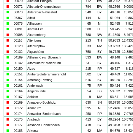
i
00070
Albstadt-Ebingen
712
BW
48.2052
9.037
i
00072
Albstadt-Onstmettingen
794
BW
48.2766
9.000
a
00073
Aldersbach-Kriestorf
340
BY
48.616
13.05
a
07367
Alfeld
144
NI
51.964
9.80
a
00078
Alfhausen
65
NI
52.485
7.91
a
00091
Alsfeld-Eifa
300
HE
50.745
9.34
i
00098
Altastenberg
780
NW
51.1890
8.467
i
00116
Altenburg
213
TH
50.9833
12.433
i
00129
Altentreptow
33
MV
53.6893
13.242
i
00132
Altglashütte
750
BY
49.7725
12.389
a
04189
Altheim;Kreis_Biberach
533
BW
48.148
9.46
a
00142
Altomünster-Maisbrunn
511
BY
48.406
11.31
a
00150
Alzey
215
RP
49.727
8.11
a
00151
Amberg-Unterammersricht
382
BY
49.469
11.85
a
00154
Amerang-Pfaffing
516
BY
48.020
12.29
a
00161
Andernach
75
RP
50.424
7.42
a
00164
Angermünde
54
BB
53.032
13.99
a
00167
Anklam
9
MV
53.841
13.68
i
00169
Annaberg-Buchholz
630
SN
50.5730
13.005
i
00172
Annaturm
395
NI
52.2486
9.505
i
00174
Annweiler-Bindersbach
250
RP
49.1886
7.976
i
00175
Ansbach
413
BY
49.2964
10.575
i
00177
Ansbach-Hennenbach
418
BY
49.3158
10.581
a
00183
Arkona
42
MV
54.679
13.43