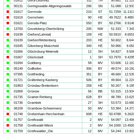
a
01612
Gera-Leumnitz
311
TH
50.881
12.12
a
00131
Geringswalde-Altgeringswalde
296
SN
51.088
12.93
i
01617
Gernrode
210
ST
51.7259
11.131
i
01619
Gernsheim
90
HE
49.7622
8.488
i
01621
Geroda-Platz
550
BY
50.2766
9.914
a
13700
Gevelsberg-Oberbröking
205
NW
51.333
7.34
i
01638
Gießen(Lahntal)
158
HE
50.5910
8.655
a
01639
Gießen/Wettenberg
203
HE
50.602
8.64
a
01645
Gilserberg-Moischeid
340
HE
50.966
9.05
a
01666
Glücksburg-Meierwik
12
SH
54.827
9.50
i
01667
Glückstadt
1
SH
53.7970
9.429
a
01694
Goldberg
58
MV
53.606
12.10
a
05149
Gollhofen
306
BY
49.574
10.19
a
07395
Gottfrieding
351
BY
48.660
12.53
a
01721
Gräfenberg-Kasberg
506
BY
49.664
11.22
a
01863
Gründau-Breitenborn
258
HE
50.267
9.18
a
01869
Grünow
56
BB
53.315
13.93
a
01735
Grainet-Rehberg
628
BY
48.789
13.62
a
01736
Grambek
27
SH
53.573
10.68
a
06109
Grambow-Schwennenz
50
MV
53.384
14.37
i
01748
Grebenhain-Herchenhain
608
HE
50.4788
9.262
a
01757
Greifswald
2
MV
54.097
13.40
i
01758
Greifswald-Wieck
2
MV
54.1000
13.450
a
01759
Greifswalder_Oie
12
MV
54.244
13.91