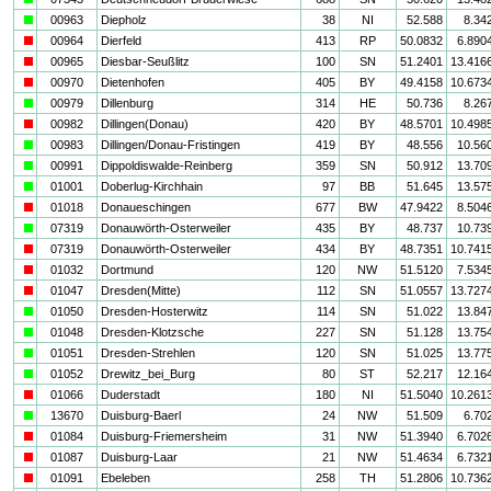
a
00963
Diepholz
38
NI
52.588
8.34
i
00964
Dierfeld
413
RP
50.0832
6.890
i
00965
Diesbar-Seußlitz
100
SN
51.2401
13.416
i
00970
Dietenhofen
405
BY
49.4158
10.673
a
00979
Dillenburg
314
HE
50.736
8.26
i
00982
Dillingen(Donau)
420
BY
48.5701
10.498
a
00983
Dillingen/Donau-Fristingen
419
BY
48.556
10.56
a
00991
Dippoldiswalde-Reinberg
359
SN
50.912
13.70
a
01001
Doberlug-Kirchhain
97
BB
51.645
13.57
i
01018
Donaueschingen
677
BW
47.9422
8.504
a
07319
Donauwörth-Osterweiler
435
BY
48.737
10.73
i
07319
Donauwörth-Osterweiler
434
BY
48.7351
10.741
i
01032
Dortmund
120
NW
51.5120
7.534
i
01047
Dresden(Mitte)
112
SN
51.0557
13.727
a
01050
Dresden-Hosterwitz
114
SN
51.022
13.84
a
01048
Dresden-Klotzsche
227
SN
51.128
13.75
a
01051
Dresden-Strehlen
120
SN
51.025
13.77
a
01052
Drewitz_bei_Burg
80
ST
52.217
12.16
i
01066
Duderstadt
180
NI
51.5040
10.261
a
13670
Duisburg-Baerl
24
NW
51.509
6.70
i
01084
Duisburg-Friemersheim
31
NW
51.3940
6.702
i
01087
Duisburg-Laar
21
NW
51.4634
6.732
i
01091
Ebeleben
258
TH
51.2806
10.736