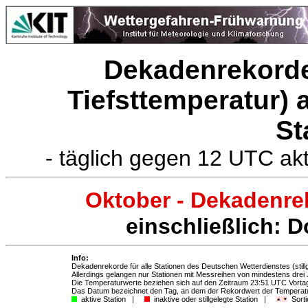
Dekadenrekorde
Tiefsttemperatur)
St
- täglich gegen 12 UTC ak
Oktober - Dekadenre
einschließlich: D
Info:
Dekadenrekorde für alle Stationen des Deutschen Wetterdienstes (stillg
Allerdings gelangen nur Stationen mit Messreihen von mindestens drei
Die Temperaturwerte beziehen sich auf den Zeitraum 23:51 UTC Vort
Das Datum bezeichnet den Tag, an dem der Rekordwert der Temperatur
aktive Station |
inaktive oder stillgelegte Station |
Sorti