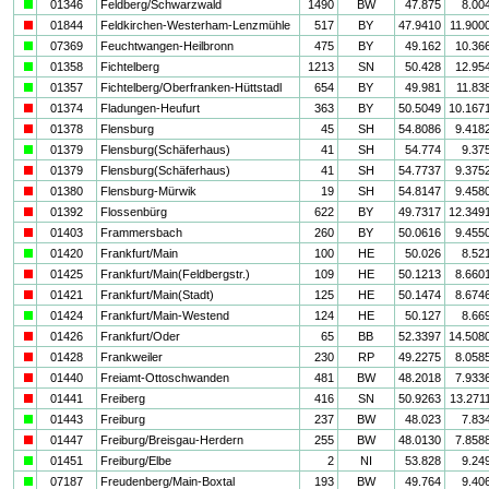
a
01346
Feldberg/Schwarzwald
1490
BW
47.875
8.00
i
01844
Feldkirchen-Westerham-Lenzmühle
517
BY
47.9410
11.900
a
07369
Feuchtwangen-Heilbronn
475
BY
49.162
10.36
a
01358
Fichtelberg
1213
SN
50.428
12.95
a
01357
Fichtelberg/Oberfranken-Hüttstadl
654
BY
49.981
11.83
i
01374
Fladungen-Heufurt
363
BY
50.5049
10.167
i
01378
Flensburg
45
SH
54.8086
9.418
a
01379
Flensburg(Schäferhaus)
41
SH
54.774
9.37
i
01379
Flensburg(Schäferhaus)
41
SH
54.7737
9.375
i
01380
Flensburg-Mürwik
19
SH
54.8147
9.458
i
01392
Flossenbürg
622
BY
49.7317
12.349
i
01403
Frammersbach
260
BY
50.0616
9.455
a
01420
Frankfurt/Main
100
HE
50.026
8.52
i
01425
Frankfurt/Main(Feldbergstr.)
109
HE
50.1213
8.660
i
01421
Frankfurt/Main(Stadt)
125
HE
50.1474
8.674
a
01424
Frankfurt/Main-Westend
124
HE
50.127
8.66
i
01426
Frankfurt/Oder
65
BB
52.3397
14.508
i
01428
Frankweiler
230
RP
49.2275
8.058
i
01440
Freiamt-Ottoschwanden
481
BW
48.2018
7.933
i
01441
Freiberg
416
SN
50.9263
13.271
a
01443
Freiburg
237
BW
48.023
7.83
i
01447
Freiburg/Breisgau-Herdern
255
BW
48.0130
7.858
a
01451
Freiburg/Elbe
2
NI
53.828
9.24
a
07187
Freudenberg/Main-Boxtal
193
BW
49.764
9.40