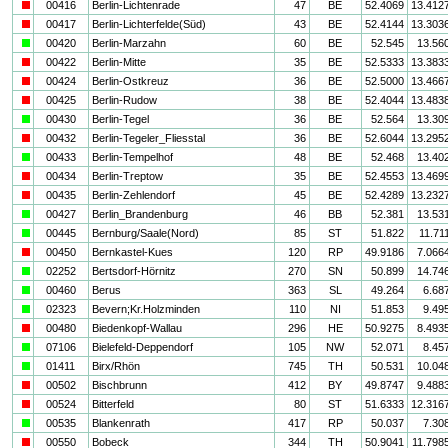
i
00416
Berlin-Lichtenrade
47
BE
52.4069
13.412
i
00417
Berlin-Lichterfelde(Süd)
43
BE
52.4144
13.303
a
00420
Berlin-Marzahn
60
BE
52.545
13.56
i
00422
Berlin-Mitte
35
BE
52.5333
13.383
i
00424
Berlin-Ostkreuz
36
BE
52.5000
13.466
i
00425
Berlin-Rudow
38
BE
52.4044
13.483
a
00430
Berlin-Tegel
36
BE
52.564
13.30
i
00432
Berlin-Tegeler_Fliesstal
36
BE
52.6044
13.295
a
00433
Berlin-Tempelhof
48
BE
52.468
13.40
i
00434
Berlin-Treptow
35
BE
52.4553
13.469
i
00435
Berlin-Zehlendorf
45
BE
52.4289
13.232
a
00427
Berlin_Brandenburg
46
BB
52.381
13.53
a
00445
Bernburg/Saale(Nord)
85
ST
51.822
11.71
i
00450
Bernkastel-Kues
120
RP
49.9186
7.066
a
02252
Bertsdorf-Hörnitz
270
SN
50.899
14.74
a
00460
Berus
363
SL
49.264
6.68
a
02323
Bevern;Kr.Holzminden
110
NI
51.853
9.49
i
00480
Biedenkopf-Wallau
296
HE
50.9275
8.493
a
07106
Bielefeld-Deppendorf
105
NW
52.071
8.45
a
01411
Birx/Rhön
745
TH
50.531
10.04
i
00502
Bischbrunn
412
BY
49.8747
9.488
i
00524
Bitterfeld
80
ST
51.6333
12.316
a
00535
Blankenrath
417
RP
50.037
7.30
i
00550
Bobeck
344
TH
50.9041
11.798