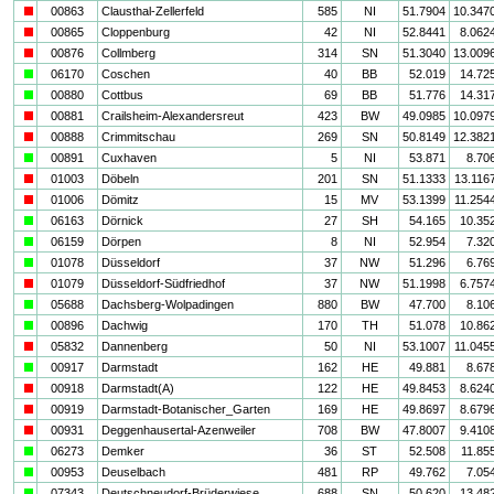
i
00863
Clausthal-Zellerfeld
585
NI
51.7904
10.347
i
00865
Cloppenburg
42
NI
52.8441
8.062
i
00876
Collmberg
314
SN
51.3040
13.009
a
06170
Coschen
40
BB
52.019
14.72
a
00880
Cottbus
69
BB
51.776
14.31
i
00881
Crailsheim-Alexandersreut
423
BW
49.0985
10.097
i
00888
Crimmitschau
269
SN
50.8149
12.382
a
00891
Cuxhaven
5
NI
53.871
8.70
i
01003
Döbeln
201
SN
51.1333
13.116
i
01006
Dömitz
15
MV
53.1399
11.254
a
06163
Dörnick
27
SH
54.165
10.35
a
06159
Dörpen
8
NI
52.954
7.32
a
01078
Düsseldorf
37
NW
51.296
6.76
i
01079
Düsseldorf-Südfriedhof
37
NW
51.1998
6.757
a
05688
Dachsberg-Wolpadingen
880
BW
47.700
8.10
a
00896
Dachwig
170
TH
51.078
10.86
i
05832
Dannenberg
50
NI
53.1007
11.045
a
00917
Darmstadt
162
HE
49.881
8.67
i
00918
Darmstadt(A)
122
HE
49.8453
8.624
i
00919
Darmstadt-Botanischer_Garten
169
HE
49.8697
8.679
i
00931
Deggenhausertal-Azenweiler
708
BW
47.8007
9.410
a
06273
Demker
36
ST
52.508
11.85
a
00953
Deuselbach
481
RP
49.762
7.05
a
07343
Deutschneudorf-Brüderwiese
688
SN
50.620
13.48