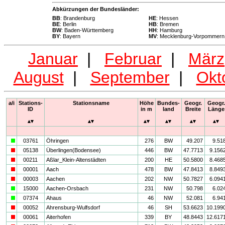
Abkürzungen der Bundesländer:
BB
: Brandenburg
HE
: Hessen
BE
: Berlin
HB
: Bremen
BW
: Baden-Württemberg
HH
: Hamburg
BY
: Bayern
MV
: Mecklenburg-Vorpommern
Januar
|
Februar
|
März
August
|
September
|
Okt
a/i
Stations-
Stationsname
Höhe
Bundes-
Geogr.
Geogr.
ID
in m
land
Breite
Länge
a
03761
Öhringen
276
BW
49.207
9.51
i
05138
Überlingen(Bodensee)
446
BW
47.7713
9.156
i
00211
Aßlar_Klein-Altenstädten
200
HE
50.5800
8.468
i
00001
Aach
478
BW
47.8413
8.849
i
00003
Aachen
202
NW
50.7827
6.094
a
15000
Aachen-Orsbach
231
NW
50.798
6.02
a
07374
Ahaus
46
NW
52.081
6.94
i
00052
Ahrensburg-Wulfsdorf
46
SH
53.6623
10.199
i
00061
Aiterhofen
339
BY
48.8443
12.617