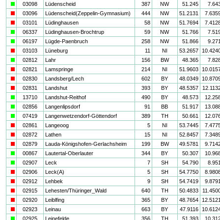
a
03098
Lüdenscheid
387
NW
51.245
7.64
i
03096
Lüdenscheid(Zeppelin-Gymnasium)
444
NW
51.2131
7.635
i
03101
Lüdinghausen
58
NW
51.7694
7.412
a
06337
Lüdinghausen-Brochtrup
59
NW
51.766
7.51
a
06197
Lügde-Paenbruch
258
NW
51.866
9.27
i
03103
Lüneburg
11
NI
53.2657
10.424
a
02812
Lahr
156
BW
48.365
7.82
i
02821
Lamspringe
214
NI
51.9603
10.015
i
02830
Landsberg/Lech
602
BY
48.0349
10.870
i
02831
Landshut
393
BY
48.5357
12.113
a
13710
Landshut-Reithof
490
BY
48.573
12.25
a
02856
Langenlipsdorf
91
BB
51.917
13.08
a
07419
Langenwetzendorf-Göttendorf
389
TH
50.661
12.07
i
02861
Langeoog
5
NI
53.7445
7.477
i
02872
Lathen
15
NI
52.8457
7.348
i
02879
Lauda-Königshofen-Gerlachsheim
199
BW
49.5781
9.714
a
00867
Lautertal-Oberlauter
344
BY
50.307
10.96
a
02907
Leck
7
SH
54.790
8.95
i
02906
Leck(A)
5
SH
54.7750
8.980
i
02912
Lehbek
9
SH
54.7419
9.879
i
02915
Lehesten/Thüringer_Wald
640
TH
50.4833
11.450
i
02920
Leiblfing
365
BY
48.7654
12.512
i
02923
Leinau
663
BY
47.9116
10.612
a
02925
Leinefelde
356
TH
51.393
10.31