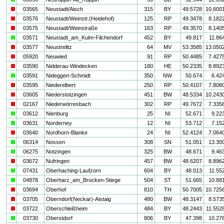
i
03565
Neustadt/Aisch
315
BY
49.5728
10.600
i
03576
Neustadt/Weinstr.(Heidehof)
125
RP
49.3478
8.182
i
03575
Neustadt/Weinstraße
163
RP
49.3570
8.140
a
03571
Neustadt_am_Kulm-Filchendorf
452
BY
49.817
11.86
i
03577
Neustrelitz
64
MV
53.3585
13.050
i
05920
Neuwied
91
RP
50.4485
7.427
i
03590
Nidderau-Windecken
180
HE
50.2335
8.892
a
03591
Nideggen-Schmidt
350
NW
50.674
6.42
i
03595
Niederelbert
250
RP
50.4107
7.808
i
03605
Niederstotzingen
451
BW
48.5334
10.243
i
02167
Niederwörresbach
302
RP
49.7672
7.335
a
03612
Nienburg
25
NI
52.671
9.22
a
03631
Norderney
12
NI
53.712
7.15
i
03640
Nordhorn-Blanke
24
NI
52.4124
7.064
a
06314
Nossen
308
SN
51.051
13.30
a
06275
Notzingen
325
BW
48.671
9.46
i
03672
Nufringen
457
BW
48.6207
8.896
a
07431
Oberhaching-Laufzorn
604
BY
48.013
11.55
a
04878
Oberharz_am_Brocken-Stiege
504
ST
51.665
10.88
i
03694
Oberhof
810
TH
50.7005
10.725
i
03705
Oberndorf(Neckar)-Aistaig
480
BW
48.3147
8.573
i
03722
Oberschleißheim
484
BY
48.2443
11.552
a
03730
Oberstdorf
806
BY
47.398
10.27