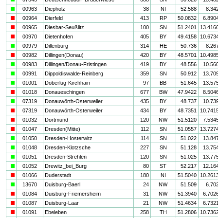
a
00963
Diepholz
38
NI
52.588
8.34
i
00964
Dierfeld
413
RP
50.0832
6.890
i
00965
Diesbar-Seußlitz
100
SN
51.2401
13.416
i
00970
Dietenhofen
405
BY
49.4158
10.673
a
00979
Dillenburg
314
HE
50.736
8.26
i
00982
Dillingen(Donau)
420
BY
48.5701
10.498
a
00983
Dillingen/Donau-Fristingen
419
BY
48.556
10.56
a
00991
Dippoldiswalde-Reinberg
359
SN
50.912
13.70
a
01001
Doberlug-Kirchhain
97
BB
51.645
13.57
i
01018
Donaueschingen
677
BW
47.9422
8.504
a
07319
Donauwörth-Osterweiler
435
BY
48.737
10.73
i
07319
Donauwörth-Osterweiler
434
BY
48.7351
10.741
i
01032
Dortmund
120
NW
51.5120
7.534
i
01047
Dresden(Mitte)
112
SN
51.0557
13.727
a
01050
Dresden-Hosterwitz
114
SN
51.022
13.84
a
01048
Dresden-Klotzsche
227
SN
51.128
13.75
a
01051
Dresden-Strehlen
120
SN
51.025
13.77
a
01052
Drewitz_bei_Burg
80
ST
52.217
12.16
i
01066
Duderstadt
180
NI
51.5040
10.261
a
13670
Duisburg-Baerl
24
NW
51.509
6.70
i
01084
Duisburg-Friemersheim
31
NW
51.3940
6.702
i
01087
Duisburg-Laar
21
NW
51.4634
6.732
i
01091
Ebeleben
258
TH
51.2806
10.736