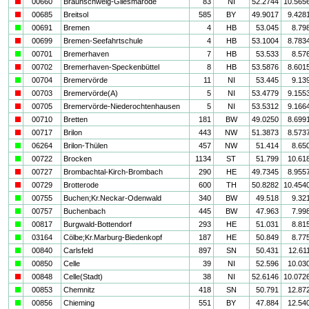
i
00660
Braunschweig-Gliesmarode
83
NI
52.2744
10.565
i
00685
Breitsol
585
BY
49.9017
9.428
a
00691
Bremen
4
HB
53.045
8.79
i
00699
Bremen-Seefahrtschule
4
HB
53.1004
8.783
a
00701
Bremerhaven
7
HB
53.533
8.57
i
00702
Bremerhaven-Speckenbüttel
8
HB
53.5876
8.601
a
00704
Bremervörde
11
NI
53.445
9.13
i
00703
Bremervörde(A)
5
NI
53.4779
9.155
i
00705
Bremervörde-Niederochtenhausen
5
NI
53.5312
9.166
i
00710
Bretten
181
BW
49.0250
8.699
i
00717
Brilon
443
NW
51.3873
8.573
a
06264
Brilon-Thülen
457
NW
51.414
8.65
a
00722
Brocken
1134
ST
51.799
10.61
i
00727
Brombachtal-Kirch-Brombach
290
HE
49.7345
8.955
i
00729
Brotterode
600
TH
50.8282
10.454
a
00755
Buchen;Kr.Neckar-Odenwald
340
BW
49.518
9.32
a
00757
Buchenbach
445
BW
47.963
7.99
a
00817
Burgwald-Bottendorf
293
HE
51.031
8.81
a
03164
Cölbe;Kr.Marburg-Biedenkopf
187
HE
50.849
8.77
a
00840
Carlsfeld
897
SN
50.431
12.61
a
00850
Celle
39
NI
52.596
10.03
i
00848
Celle(Stadt)
38
NI
52.6146
10.072
a
00853
Chemnitz
418
SN
50.791
12.87
a
00856
Chieming
551
BY
47.884
12.54