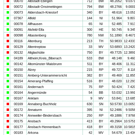
i
00070
Albstadt-Ebingen
712
BW
48.2052
9.037
i
00072
Albstadt-Onstmettingen
794
BW
48.2766
9.000
a
00073
Aldersbach-Kriestorf
340
BY
48.616
13.05
a
07367
Alfeld
144
NI
51.964
9.80
a
00078
Alfhausen
65
NI
52.485
7.91
a
00091
Alsfeld-Eifa
300
HE
50.745
9.34
i
00098
Altastenberg
780
NW
51.1890
8.467
i
00116
Altenburg
213
TH
50.9833
12.433
i
00129
Altentreptow
33
MV
53.6893
13.242
i
00132
Altglashütte
750
BY
49.7725
12.389
a
04189
Altheim;Kreis_Biberach
533
BW
48.148
9.46
a
00142
Altomünster-Maisbrunn
511
BY
48.406
11.31
a
00150
Alzey
215
RP
49.727
8.11
a
00151
Amberg-Unterammersricht
382
BY
49.469
11.85
a
00154
Amerang-Pfaffing
516
BY
48.020
12.29
a
00161
Andernach
75
RP
50.424
7.42
a
00164
Angermünde
54
BB
53.032
13.99
a
00167
Anklam
9
MV
53.841
13.68
i
00169
Annaberg-Buchholz
630
SN
50.5730
13.005
i
00172
Annaturm
395
NI
52.2486
9.505
i
00174
Annweiler-Bindersbach
250
RP
49.1886
7.976
i
00175
Ansbach
413
BY
49.2964
10.575
i
00177
Ansbach-Hennenbach
418
BY
49.3158
10.581
a
00183
Arkona
42
MV
54.679
13.43