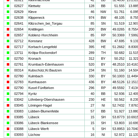
a
02627
Klettwitz
128
BB
51.555
13.88
a
02629
Kleve
46
NW
51.761
6.09
a
02638
Klippeneck
974
BW
48.105
8.75
a
02641
Klitzschen_bei_Torgau
85
SN
51.519
12.90
i
02654
Knittlingen
200
BW
49.0265
8.755
i
02657
Koblenz-Horchheim
85
RP
50.3369
7.599
a
02712
Konstanz
428
BW
47.695
9.13
i
02717
Korbach-Lengefeld
395
HE
51.2662
8.830
a
13711
Krölpa-Rockendorf
289
TH
50.682
11.51
a
02750
Kronach
312
BY
50.252
11.32
i
02761
Krumbach-Edenhausen
520
BY
48.2510
10.416
a
00314
Kubschütz;Kr.Bautzen
234
SN
51.160
14.50
i
02780
Kulmbach
330
BY
50.1003
11.449
i
02783
Kumhausen
436
BY
48.5126
12.151
i
02790
Kusel-Fünfbirken
296
RP
49.5592
7.413
a
02794
Kyritz
40
BB
52.936
12.40
a
03042
Löhnberg-Obershausen
230
HE
50.562
8.23
i
03045
Löningen-Hagel
27
NI
52.7432
7.876
a
03083
Lübben-Blumenfelde
57
BB
51.927
13.88
i
03085
Lübeck
15
SH
53.8773
10.691
a
03086
Lübeck-Blankensee
15
SH
53.803
10.69
i
03088
Lübeck-Werft
5
SH
53.8953
10.704
a
03093
Lüchow
16
NI
52.972
11.13