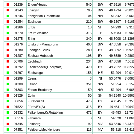
i
01239
Engen/Hegau
540
BW
47.8516
8.767
i
01243
Eningen
705
BW
48.4734
9.302
a
01246
Ennigerloh-Ostenfelde
104
NW
51.842
8.06
i
01254
Eppingen
210
BW
49.1307
8.916
a
01266
Erfde
18
SH
54.299
9.31
a
01270
Erfurt-Weimar
316
TH
50.983
10.96
i
01275
Ering
340
BY
48.3008
13.139
i
01276
Eriskirch-Mariabrunn
408
BW
47.6358
9.539
i
01280
Erlangen-Bruck
280
BY
49.5692
10.992
i
01287
Eschau-Hobbach
198
BY
49.8589
9.286
i
00706
Eschbach
234
BW
47.8858
7.661
i
01292
Eschenbach(Oberpfalz)
470
BY
49.7522
11.822
a
01297
Eschwege
156
HE
51.204
10.01
i
01299
Esens
3
NI
53.6476
7.608
a
01300
Eslohe
351
NW
51.254
8.15
a
01303
Essen-Bredeney
150
NW
51.404
6.96
i
01329
Eutin
50
SH
54.1340
10.586
a
05856
Fürstenzell
476
BY
48.545
13.35
i
01522
Fürth/BY(A)
313
BY
49.4811
10.964
a
01332
Falkenberg;Kr.Rottal-Inn
471
BY
48.483
12.72
a
05516
Fehmarn
3
SH
54.528
11.06
i
01345
Feldberg
92
MV
53.3346
13.437
a
07351
Feldberg/Mecklenburg
116
MV
53.318
13.41