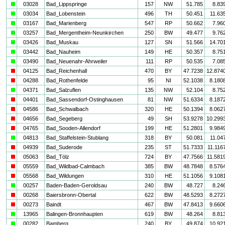
a
03028
Bad_Lippspringe
157
NW
51.785
8.83
a
03034
Bad_Lobenstein
496
TH
50.451
11.63
a
03167
Bad_Marienberg
547
RP
50.662
7.96
a
03257
Bad_Mergentheim-Neunkirchen
250
BW
49.477
9.76
a
03426
Bad_Muskau
127
SN
51.566
14.70
a
03442
Bad_Nauheim
149
HE
50.357
8.75
a
03490
Bad_Neuenahr-Ahrweiler
111
RP
50.535
7.08
i
04125
Bad_Reichenhall
470
BY
47.7238
12.874
i
04288
Bad_Rothenfelde
95
NI
52.1038
8.180
a
04371
Bad_Salzuflen
135
NW
52.104
8.75
i
04401
Bad_Sassendorf-Ostinghausen
81
NW
51.6334
8.187
i
04586
Bad_Schwalbach
320
HE
50.1394
8.062
i
04656
Bad_Segeberg
49
SH
53.9278
10.299
i
04765
Bad_Sooden-Allendorf
199
HE
51.2801
9.984
a
04813
Bad_Staffelstein-Stublang
318
BY
50.081
11.04
i
04939
Bad_Suderode
235
ST
51.7333
11.116
i
05063
Bad_Tölz
724
BY
47.7566
11.581
i
05559
Bad_Wildbad-Calmbach
385
BW
48.7848
8.576
i
05568
Bad_Wildungen
310
HE
51.1056
9.108
a
00257
Baden-Baden-Geroldsau
240
BW
48.727
8.24
i
00268
Baiersbronn-Obertal
622
BW
48.5293
8.272
i
00273
Baindt
467
BW
47.8413
9.660
a
13965
Balingen-Bronnhaupten
619
BW
48.264
8.81
a
00282
Bamberg
240
BY
49.874
10.92