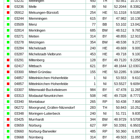
a
03231
Meiningen
450
TH
50.561
10.37
i
03236
Melle
89
NI
52.2044
8.338
i
05912
Melsungen-Bürstoß
254
HE
51.1318
9.518
a
03244
Memmingen
615
BY
47.982
10.13
a
03509
Menz
77
BB
53.102
13.04
a
02814
Merklingen
685
BW
48.512
9.76
a
03271
Metten
314
BY
48.855
12.91
a
03278
Metzingen
354
BW
48.538
9.27
a
03284
Michelstadt
240
HE
49.669
9.00
a
03287
Michelstadt-Vielbrunn
453
HE
49.718
9.10
i
03291
Miltenberg
128
BY
49.7120
9.225
i
02417
Mittbach
621
BY
48.1644
12.030
i
03300
Mittel-Gründau
155
HE
50.2285
9.106
a
04857
Mittelnkirchen-Hohenfelde
1
NI
53.553
9.61
i
04857
Mittelnkirchen-Hohenfelde
1
NI
53.5527
9.609
a
03307
Mittenwald-Buckelwiesen
984
BY
47.478
11.26
i
03313
Modautal-Neunkirchen
508
HE
49.7328
8.777
a
03340
Montabaur
265
RP
50.438
7.80
a
06272
Moorgrund_Gräfen-Nitzendorf
283
TH
50.843
10.25
a
03348
Moringen-Lutterbeck
240
NI
51.721
9.83
i
03425
Murrhardt
344
BW
48.9729
9.570
i
03659
Nürburg
627
RP
50.3391
6.950
a
03660
Nürburg-Barweiler
485
RP
50.360
6.87
a
03668
Nürnberg
314
BY
49.503
11.05