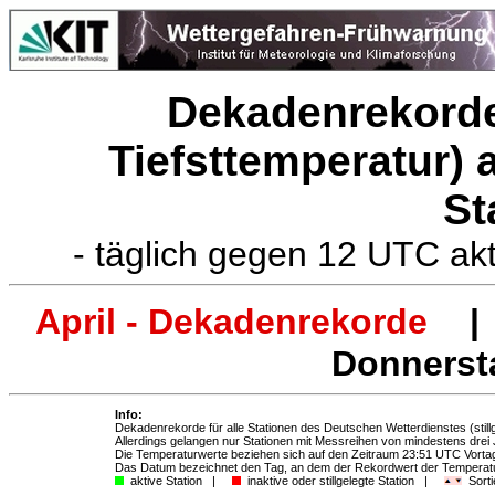
Dekadenrekorde
Tiefsttemperatur)
St
- täglich gegen 12 UTC ak
April - Dekadenrekorde
| 
Donnersta
Info:
Dekadenrekorde für alle Stationen des Deutschen Wetterdienstes (stillg
Allerdings gelangen nur Stationen mit Messreihen von mindestens drei
Die Temperaturwerte beziehen sich auf den Zeitraum 23:51 UTC Vort
Das Datum bezeichnet den Tag, an dem der Rekordwert der Temperatur
aktive Station |
inaktive oder stillgelegte Station |
Sorti