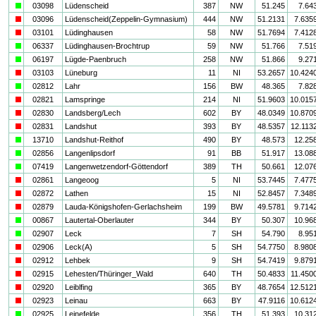
a
03098
Lüdenscheid
387
NW
51.245
7.64
i
03096
Lüdenscheid(Zeppelin-Gymnasium)
444
NW
51.2131
7.635
i
03101
Lüdinghausen
58
NW
51.7694
7.412
a
06337
Lüdinghausen-Brochtrup
59
NW
51.766
7.51
a
06197
Lügde-Paenbruch
258
NW
51.866
9.27
i
03103
Lüneburg
11
NI
53.2657
10.424
a
02812
Lahr
156
BW
48.365
7.82
i
02821
Lamspringe
214
NI
51.9603
10.015
i
02830
Landsberg/Lech
602
BY
48.0349
10.870
i
02831
Landshut
393
BY
48.5357
12.113
a
13710
Landshut-Reithof
490
BY
48.573
12.25
a
02856
Langenlipsdorf
91
BB
51.917
13.08
a
07419
Langenwetzendorf-Göttendorf
389
TH
50.661
12.07
i
02861
Langeoog
5
NI
53.7445
7.477
i
02872
Lathen
15
NI
52.8457
7.348
i
02879
Lauda-Königshofen-Gerlachsheim
199
BW
49.5781
9.714
a
00867
Lautertal-Oberlauter
344
BY
50.307
10.96
a
02907
Leck
7
SH
54.790
8.95
i
02906
Leck(A)
5
SH
54.7750
8.980
i
02912
Lehbek
9
SH
54.7419
9.879
i
02915
Lehesten/Thüringer_Wald
640
TH
50.4833
11.450
i
02920
Leiblfing
365
BY
48.7654
12.512
i
02923
Leinau
663
BY
47.9116
10.612
a
02925
Leinefelde
356
TH
51.393
10.31