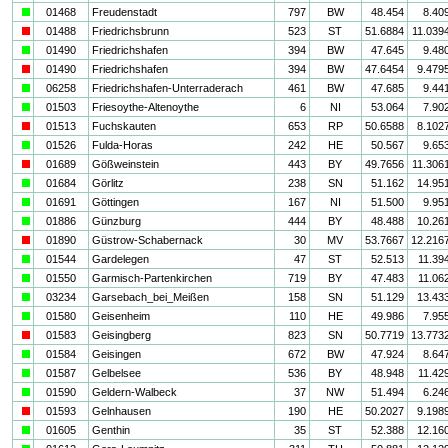
a
01468
Freudenstadt
797
BW
48.454
8.40
i
01488
Friedrichsbrunn
523
ST
51.6884
11.039
a
01490
Friedrichshafen
394
BW
47.645
9.48
i
01490
Friedrichshafen
394
BW
47.6454
9.479
a
06258
Friedrichshafen-Unterraderach
461
BW
47.685
9.44
a
01503
Friesoythe-Altenoythe
6
NI
53.064
7.90
i
01513
Fuchskauten
653
RP
50.6588
8.102
a
01526
Fulda-Horas
242
HE
50.567
9.65
i
01689
Gößweinstein
443
BY
49.7656
11.306
a
01684
Görlitz
238
SN
51.162
14.95
a
01691
Göttingen
167
NI
51.500
9.95
a
01886
Günzburg
444
BY
48.488
10.26
i
01890
Güstrow-Schabernack
30
MV
53.7667
12.216
a
01544
Gardelegen
47
ST
52.513
11.39
a
01550
Garmisch-Partenkirchen
719
BY
47.483
11.06
a
03234
Garsebach_bei_Meißen
158
SN
51.129
13.43
a
01580
Geisenheim
110
HE
49.986
7.95
i
01583
Geisingberg
823
SN
50.7719
13.773
a
01584
Geisingen
672
BW
47.924
8.64
a
01587
Gelbelsee
536
BY
48.948
11.42
a
01590
Geldern-Walbeck
37
NW
51.494
6.24
i
01593
Gelnhausen
190
HE
50.2027
9.198
a
01605
Genthin
35
ST
52.388
12.16