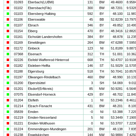
i
01093
Eberbach(LUBW)
131
BW
49.4600
8.958
i
01102
Ebersbach(Fils)
300
BW
48.7201
9.532
a
01103
Ebersberg-Halbing
592
BY
48.100
11.98
i
01106
Eberswalde
45
BB
52.8239
13.797
a
01107
Ebrach
346
BY
49.852
10.49
i
01154
Eiberg
470
BY
48.3416
12.882
a
01161
Eichstätt-Landershofen
384
BY
48.878
11.23
i
01169
Eimeldingen
264
BW
47.6288
7.595
i
01172
Einbeck
123
NI
51.8189
9.887
a
07368
Eisenach
312
TH
51.001
10.36
i
02226
Eisfeld-Waffenrod-Hinterrod
668
TH
50.4707
10.910
i
01182
Eisleben-Helfta
146
ST
51.5029
11.570
i
01188
Elgersburg
518
TH
50.7041
10.857
a
01197
Ellwangen-Rindelbach
460
BW
48.990
10.13
a
01200
Elpersbüttel
3
SH
54.069
9.01
i
01201
Elsdorf(Erftkreis)
85
NW
50.9281
6.564
a
07075
Elsendorf-Horneck
429
BY
48.702
11.84
i
01204
Elsfleth
1
NI
53.2346
8.461
a
01214
Elzach-Fisnacht
431
BW
48.201
8.10
a
05839
Emden
-0
NI
53.388
7.22
i
01219
Emden-Nesserland
5
NI
53.3449
7.190
i
01221
Emden-Wolthusen
0
NI
53.3707
7.223
a
01224
Emmendingen-Mundingen
201
BW
48.138
7.83
i
01238
Engelskirchen
144
NW
50.9884
7.425