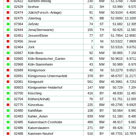
i
02422
Iserlohn-Westig
230
NW
51.3768
7.764
a
02429
Itzehoe
21
SH
53.990
9.57
i
02474
Jülich(Forsch.-Anlage)
91
NW
50.9104
6.409
i
02475
Jüterbog
75
BB
52.0000
13.100
a
07364
Jeßnitz
74
ST
51.682
12.30
a
02444
Jena(Sternwarte)
155
TH
50.925
11.58
i
02451
Jessen/Elster
77
ST
51.7954
12.958
i
02456
Jever
7
NI
53.5322
7.880
i
02464
Jork
1
NI
53.5316
9.675
a
02667
Köln-Bonn
92
NW
50.865
7.15
i
02665
Köln-Botanischer_Garten
45
NW
50.9615
6.971
a
02968
Köln-Stammheim
43
NW
50.989
6.97
i
02689
Königsmoor
40
NI
53.2279
9.652
i
02691
Königsmoos-Untermaxfeld
378
BY
48.6707
11.217
i
02081
Königstuhl
561
BW
49.3981
8.725
a
00603
Königswinter-Heiderhof
147
NW
50.729
7.20
a
02700
Kösching
416
BY
48.830
11.48
a
02704
Köthen(Anhalt)
76
ST
51.751
12.00
i
02775
Künzelsau
225
BW
49.2795
9.692
a
02480
Kahl/Main
108
BY
50.064
8.99
a
02483
Kahler_Asten
839
NW
51.180
8.48
a
02485
Kaisersbach-Cronhütte
489
BW
48.917
9.68
a
02486
Kaiserslautern
271
RP
49.426
7.75
i
02488
Kaisheim-Neuhof
516
BY
48.7701
10.787