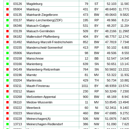
a
03126
Magdeburg
79
ST
52.103
11.58
i
05904
Mainburg
431
BY
48.6493
11.777
i
03135
Mainhardt-Ziegelbronn
473
BW
49.0643
9.582
a
03137
Mainz-Lerchenberg(ZDF)
195
RP
49.966
8.21
a
06346
Maisach-Galgen
531
BY
48.207
11.20
i
03139
Maisach-Gernlinden
509
BY
48.2166
11.296
i
06182
Mallersdorf-Pfaffenberg
404
BY
48.7757
12.174
i
01492
Malsburg-Marzell-Friedrichsheim
852
BW
47.7819
7.734
a
03155
Manderscheid-Sonnenhof
413
RP
50.102
6.80
a
05906
Mannheim
98
BW
49.506
8.55
a
03158
Manschnow
12
BB
52.547
14.54
a
03166
Marienberg
639
SN
50.651
13.14
i
04149
Marienberg-Reitzenhain
764
SN
50.5602
13.222
a
03196
Marnitz
81
MV
53.322
11.93
a
03204
Martinroda
429
TH
50.734
10.88
i
03211
Mauth-Finsterau
1011
BY
48.9359
13.574
i
03212
Maien
230
RP
50.3249
7.230
a
03268
Meßstetten-Appental
900
BW
48.169
8.94
i
06110
Medow-Wussentin
11
MV
53.8545
13.494
i
03222
Meerbeck
60
NI
52.3411
9.140
i
03223
Meersburg
460
BW
47.6985
9.275
i
03228
Meinerzhagen(A)
506
NW
51.0976
7.667
a
13713
Meinerzhagen-Redlendorf
386
NW
51.090
7.62