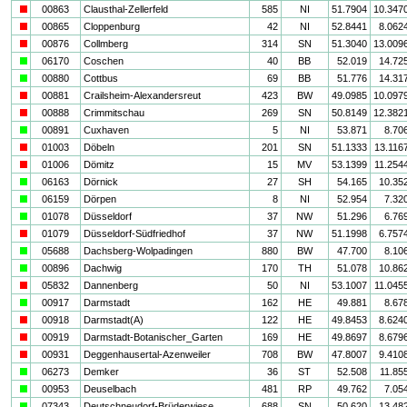
i
00863
Clausthal-Zellerfeld
585
NI
51.7904
10.347
i
00865
Cloppenburg
42
NI
52.8441
8.062
i
00876
Collmberg
314
SN
51.3040
13.009
a
06170
Coschen
40
BB
52.019
14.72
a
00880
Cottbus
69
BB
51.776
14.31
i
00881
Crailsheim-Alexandersreut
423
BW
49.0985
10.097
i
00888
Crimmitschau
269
SN
50.8149
12.382
a
00891
Cuxhaven
5
NI
53.871
8.70
i
01003
Döbeln
201
SN
51.1333
13.116
i
01006
Dömitz
15
MV
53.1399
11.254
a
06163
Dörnick
27
SH
54.165
10.35
a
06159
Dörpen
8
NI
52.954
7.32
a
01078
Düsseldorf
37
NW
51.296
6.76
i
01079
Düsseldorf-Südfriedhof
37
NW
51.1998
6.757
a
05688
Dachsberg-Wolpadingen
880
BW
47.700
8.10
a
00896
Dachwig
170
TH
51.078
10.86
i
05832
Dannenberg
50
NI
53.1007
11.045
a
00917
Darmstadt
162
HE
49.881
8.67
i
00918
Darmstadt(A)
122
HE
49.8453
8.624
i
00919
Darmstadt-Botanischer_Garten
169
HE
49.8697
8.679
i
00931
Deggenhausertal-Azenweiler
708
BW
47.8007
9.410
a
06273
Demker
36
ST
52.508
11.85
a
00953
Deuselbach
481
RP
49.762
7.05
a
07343
Deutschneudorf-Brüderwiese
688
SN
50.620
13.48