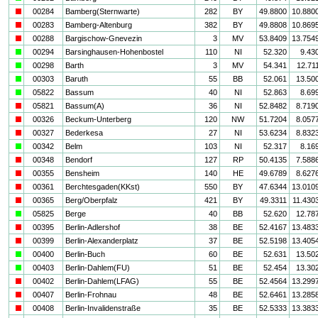
i
00284
Bamberg(Sternwarte)
282
BY
49.8800
10.880
i
00283
Bamberg-Altenburg
382
BY
49.8808
10.869
i
00288
Bargischow-Gnevezin
3
MV
53.8409
13.754
a
00294
Barsinghausen-Hohenbostel
110
NI
52.320
9.43
a
00298
Barth
3
MV
54.341
12.71
a
00303
Baruth
55
BB
52.061
13.50
a
05822
Bassum
40
NI
52.863
8.69
i
05821
Bassum(A)
36
NI
52.8482
8.719
i
00326
Beckum-Unterberg
120
NW
51.7204
8.057
i
00327
Bederkesa
27
NI
53.6234
8.832
a
00342
Belm
103
NI
52.317
8.16
i
00348
Bendorf
127
RP
50.4135
7.588
i
00355
Bensheim
140
HE
49.6789
8.627
i
00361
Berchtesgaden(KKst)
550
BY
47.6344
13.010
i
00365
Berg/Oberpfalz
421
BY
49.3311
11.430
a
05825
Berge
40
BB
52.620
12.78
i
00395
Berlin-Adlershof
38
BE
52.4167
13.483
i
00399
Berlin-Alexanderplatz
37
BE
52.5198
13.405
a
00400
Berlin-Buch
60
BE
52.631
13.50
a
00403
Berlin-Dahlem(FU)
51
BE
52.454
13.30
i
00402
Berlin-Dahlem(LFAG)
55
BE
52.4564
13.299
i
00407
Berlin-Frohnau
48
BE
52.6461
13.285
i
00408
Berlin-Invalidenstraße
35
BE
52.5333
13.383