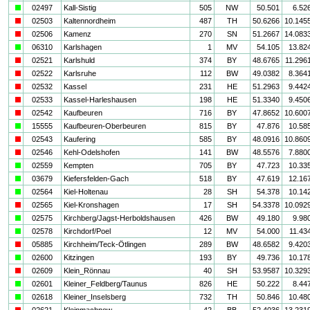
a
02497
Kall-Sistig
505
NW
50.501
6.52
i
02503
Kaltennordheim
487
TH
50.6266
10.145
i
02506
Kamenz
270
SN
51.2667
14.083
a
06310
Karlshagen
1
MV
54.105
13.82
i
02521
Karlshuld
374
BY
48.6765
11.296
i
02522
Karlsruhe
112
BW
49.0382
8.364
i
02532
Kassel
231
HE
51.2963
9.442
i
02533
Kassel-Harleshausen
198
HE
51.3340
9.450
i
02542
Kaufbeuren
716
BY
47.8652
10.600
a
15555
Kaufbeuren-Oberbeuren
815
BY
47.876
10.58
i
02543
Kaufering
585
BY
48.0916
10.860
i
02546
Kehl-Odelshofen
141
BW
48.5576
7.880
a
02559
Kempten
705
BY
47.723
10.33
a
03679
Kiefersfelden-Gach
518
BY
47.619
12.16
a
02564
Kiel-Holtenau
28
SH
54.378
10.14
i
02565
Kiel-Kronshagen
17
SH
54.3378
10.092
a
02575
Kirchberg/Jagst-Herboldshausen
426
BW
49.180
9.98
a
02578
Kirchdorf/Poel
12
MV
54.000
11.43
i
05885
Kirchheim/Teck-Ötlingen
289
BW
48.6582
9.420
a
02600
Kitzingen
193
BY
49.736
10.17
i
02609
Klein_Rönnau
40
SH
53.9587
10.329
a
02601
Kleiner_Feldberg/Taunus
826
HE
50.222
8.44
a
02618
Kleiner_Inselsberg
732
TH
50.846
10.48
i
02621
Kleinmachnow
42
BB
52.4036
13.231