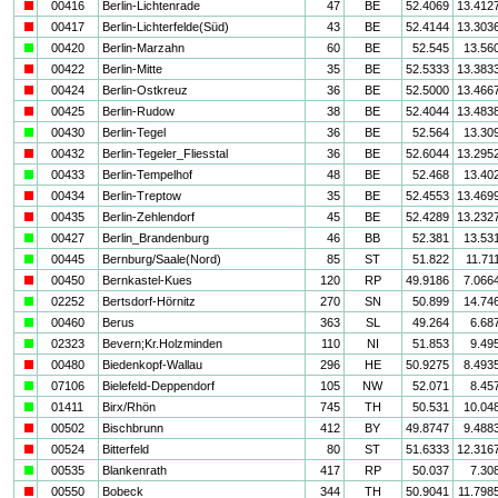
i
00416
Berlin-Lichtenrade
47
BE
52.4069
13.412
i
00417
Berlin-Lichterfelde(Süd)
43
BE
52.4144
13.303
a
00420
Berlin-Marzahn
60
BE
52.545
13.56
i
00422
Berlin-Mitte
35
BE
52.5333
13.383
i
00424
Berlin-Ostkreuz
36
BE
52.5000
13.466
i
00425
Berlin-Rudow
38
BE
52.4044
13.483
a
00430
Berlin-Tegel
36
BE
52.564
13.30
i
00432
Berlin-Tegeler_Fliesstal
36
BE
52.6044
13.295
a
00433
Berlin-Tempelhof
48
BE
52.468
13.40
i
00434
Berlin-Treptow
35
BE
52.4553
13.469
i
00435
Berlin-Zehlendorf
45
BE
52.4289
13.232
a
00427
Berlin_Brandenburg
46
BB
52.381
13.53
a
00445
Bernburg/Saale(Nord)
85
ST
51.822
11.71
i
00450
Bernkastel-Kues
120
RP
49.9186
7.066
a
02252
Bertsdorf-Hörnitz
270
SN
50.899
14.74
a
00460
Berus
363
SL
49.264
6.68
a
02323
Bevern;Kr.Holzminden
110
NI
51.853
9.49
i
00480
Biedenkopf-Wallau
296
HE
50.9275
8.493
a
07106
Bielefeld-Deppendorf
105
NW
52.071
8.45
a
01411
Birx/Rhön
745
TH
50.531
10.04
i
00502
Bischbrunn
412
BY
49.8747
9.488
i
00524
Bitterfeld
80
ST
51.6333
12.316
a
00535
Blankenrath
417
RP
50.037
7.30
i
00550
Bobeck
344
TH
50.9041
11.798