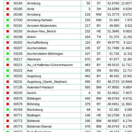
i
00184
Arneburg
55
ST
52.6769
12.007
i
00185
Arnis
3
SH
54.6289
9.929
i
00186
Arnsberg
218
NW
51.3773
8.071
a
07330
Arnsberg-Neheim
159
NW
51.463
7.97
a
00191
Arnstein-Müdesheim
217
BY
49.969
9.91
i
00193
Arolsen-Neu_Berich
232
HE
51.3845
9.082
a
00198
Artern
164
TH
51.375
11.29
i
00202
Aschaffenburg
110
BY
49.9778
9.111
i
00207
Aschersleben
105
ST
51.7498
11.466
a
03226
Aschersleben-Mehringen
107
ST
51.726
11.51
a
00217
Attenkam
670
BY
47.877
11.36
i
00221
Au_i.d.Hallertau-Günzenhausen
483
BY
48.5515
11.711
a
00222
Aue
393
SN
50.591
12.71
a
00232
Augsburg
462
BY
48.425
10.94
i
00231
Augsburg_(Sankt_Stephan)
490
BY
48.3723
10.894
i
07135
Aulendorf-Haslach
565
BW
47.9655
9.680
i
00243
Aurich
4
NI
53.4621
7.467
i
00576
Böblingen
445
BW
48.6759
8.973
i
00578
Böhming
379
BY
48.9451
11.366
a
00769
Bückeburg
68
NI
52.282
9.08
i
00771
Büdingen
148
HE
50.2769
9.116
i
00772
Bühlertal
190
BW
48.6957
8.174
i
00773
Bühlertal-Obertal
478
BW
48.6743
8.179
a
00377
Bad_Bergzabern
210
RP
49.107
7.99