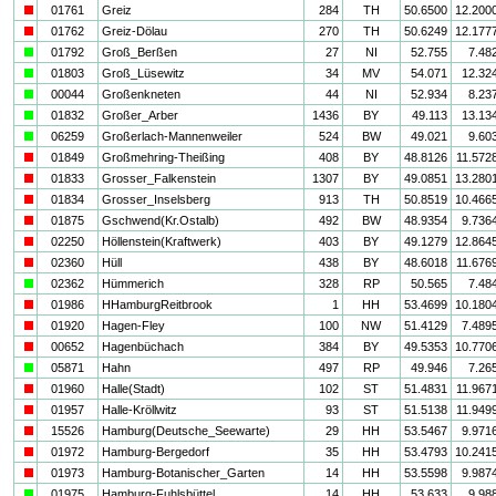
i
01761
Greiz
284
TH
50.6500
12.200
i
01762
Greiz-Dölau
270
TH
50.6249
12.177
a
01792
Groß_Berßen
27
NI
52.755
7.48
a
01803
Groß_Lüsewitz
34
MV
54.071
12.32
a
00044
Großenkneten
44
NI
52.934
8.23
a
01832
Großer_Arber
1436
BY
49.113
13.13
a
06259
Großerlach-Mannenweiler
524
BW
49.021
9.60
i
01849
Großmehring-Theißing
408
BY
48.8126
11.572
i
01833
Grosser_Falkenstein
1307
BY
49.0851
13.280
i
01834
Grosser_Inselsberg
913
TH
50.8519
10.466
i
01875
Gschwend(Kr.Ostalb)
492
BW
48.9354
9.736
i
02250
Höllenstein(Kraftwerk)
403
BY
49.1279
12.864
i
02360
Hüll
438
BY
48.6018
11.676
a
02362
Hümmerich
328
RP
50.565
7.48
i
01986
HHamburgReitbrook
1
HH
53.4699
10.180
i
01920
Hagen-Fley
100
NW
51.4129
7.489
i
00652
Hagenbüchach
384
BY
49.5353
10.770
a
05871
Hahn
497
RP
49.946
7.26
i
01960
Halle(Stadt)
102
ST
51.4831
11.967
i
01957
Halle-Kröllwitz
93
ST
51.5138
11.949
i
15526
Hamburg(Deutsche_Seewarte)
29
HH
53.5467
9.971
i
01972
Hamburg-Bergedorf
35
HH
53.4793
10.241
i
01973
Hamburg-Botanischer_Garten
14
HH
53.5598
9.987
a
01975
Hamburg-Fuhlsbüttel
14
HH
53.633
9.98