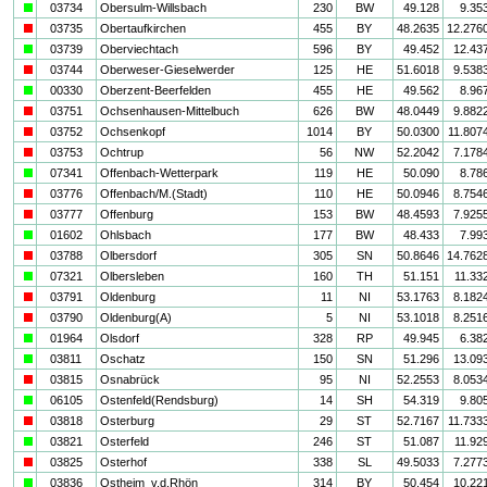
a
03734
Obersulm-Willsbach
230
BW
49.128
9.35
i
03735
Obertaufkirchen
455
BY
48.2635
12.276
a
03739
Oberviechtach
596
BY
49.452
12.43
i
03744
Oberweser-Gieselwerder
125
HE
51.6018
9.538
a
00330
Oberzent-Beerfelden
455
HE
49.562
8.96
i
03751
Ochsenhausen-Mittelbuch
626
BW
48.0449
9.882
i
03752
Ochsenkopf
1014
BY
50.0300
11.807
i
03753
Ochtrup
56
NW
52.2042
7.178
a
07341
Offenbach-Wetterpark
119
HE
50.090
8.78
i
03776
Offenbach/M.(Stadt)
110
HE
50.0946
8.754
i
03777
Offenburg
153
BW
48.4593
7.925
a
01602
Ohlsbach
177
BW
48.433
7.99
i
03788
Olbersdorf
305
SN
50.8646
14.762
a
07321
Olbersleben
160
TH
51.151
11.33
i
03791
Oldenburg
11
NI
53.1763
8.182
i
03790
Oldenburg(A)
5
NI
53.1018
8.251
a
01964
Olsdorf
328
RP
49.945
6.38
a
03811
Oschatz
150
SN
51.296
13.09
i
03815
Osnabrück
95
NI
52.2553
8.053
a
06105
Ostenfeld(Rendsburg)
14
SH
54.319
9.80
i
03818
Osterburg
29
ST
52.7167
11.733
a
03821
Osterfeld
246
ST
51.087
11.92
i
03825
Osterhof
338
SL
49.5033
7.277
a
03836
Ostheim_v.d.Rhön
314
BY
50.454
10.22