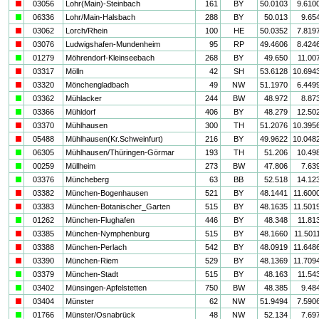
i
03056
Lohr(Main)-Steinbach
161
BY
50.0103
9.610
a
06336
Lohr/Main-Halsbach
288
BY
50.013
9.65
i
03062
Lorch/Rhein
100
HE
50.0352
7.819
i
03076
Ludwigshafen-Mundenheim
95
RP
49.4606
8.424
a
01279
Möhrendorf-Kleinseebach
268
BY
49.650
11.00
i
03317
Mölln
42
SH
53.6128
10.694
i
03320
Mönchengladbach
49
NW
51.1970
6.449
a
03362
Mühlacker
244
BW
48.972
8.87
a
03366
Mühldorf
406
BY
48.279
12.50
i
03370
Mühlhausen
300
TH
51.2076
10.395
i
05488
Mühlhausen(Kr.Schweinfurt)
216
BY
49.9622
10.048
a
06305
Mühlhausen/Thüringen-Görmar
193
TH
51.206
10.49
a
00259
Müllheim
273
BW
47.806
7.63
a
03376
Müncheberg
63
BB
52.518
14.12
i
03382
München-Bogenhausen
521
BY
48.1441
11.600
i
03383
München-Botanischer_Garten
515
BY
48.1635
11.501
a
01262
München-Flughafen
446
BY
48.348
11.81
i
03385
München-Nymphenburg
515
BY
48.1660
11.501
i
03388
München-Perlach
542
BY
48.0919
11.648
i
03390
München-Riem
529
BY
48.1369
11.709
a
03379
München-Stadt
515
BY
48.163
11.54
a
03402
Münsingen-Apfelstetten
750
BW
48.385
9.48
i
03404
Münster
62
NW
51.9494
7.590
a
01766
Münster/Osnabrück
48
NW
52.134
7.69