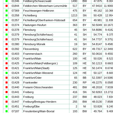
a
01346
Feldberg/Schwarzwald
1490
BW
47.875
8.00
i
01844
Feldkirchen-Westerham-Lenzmühle
517
BY
47.9410
11.900
a
07369
Feuchtwangen-Heilbronn
475
BY
49.162
10.36
a
01358
Fichtelberg
1213
SN
50.428
12.95
a
01357
Fichtelberg/Oberfranken-Hüttstadl
654
BY
49.981
11.83
i
01374
Fladungen-Heufurt
363
BY
50.5049
10.167
i
01378
Flensburg
45
SH
54.8086
9.418
a
01379
Flensburg(Schäferhaus)
41
SH
54.774
9.37
i
01379
Flensburg(Schäferhaus)
41
SH
54.7737
9.375
i
01380
Flensburg-Mürwik
19
SH
54.8147
9.458
i
01392
Flossenbürg
622
BY
49.7317
12.349
i
01403
Frammersbach
260
BY
50.0616
9.455
a
01420
Frankfurt/Main
100
HE
50.026
8.52
i
01425
Frankfurt/Main(Feldbergstr.)
109
HE
50.1213
8.660
i
01421
Frankfurt/Main(Stadt)
125
HE
50.1474
8.674
a
01424
Frankfurt/Main-Westend
124
HE
50.127
8.66
i
01426
Frankfurt/Oder
65
BB
52.3397
14.508
i
01428
Frankweiler
230
RP
49.2275
8.058
i
01440
Freiamt-Ottoschwanden
481
BW
48.2018
7.933
i
01441
Freiberg
416
SN
50.9263
13.271
a
01443
Freiburg
237
BW
48.023
7.83
i
01447
Freiburg/Breisgau-Herdern
255
BW
48.0130
7.858
a
01451
Freiburg/Elbe
2
NI
53.828
9.24
a
07187
Freudenberg/Main-Boxtal
193
BW
49.764
9.40