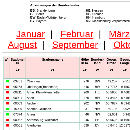
Abkürzungen der Bundesländer:
BB
: Brandenburg
HE
: Hessen
BE
: Berlin
HB
: Bremen
BW
: Baden-Württemberg
HH
: Hamburg
BY
: Bayern
MV
: Mecklenburg-Vorpommern
Januar
|
Februar
|
März
August
|
September
|
Okt
a/i
Stations-
Stationsname
Höhe
Bundes-
Geogr.
Geogr.
ID
in m
land
Breite
Länge
a
03761
Öhringen
276
BW
49.207
9.51
i
05138
Überlingen(Bodensee)
446
BW
47.7713
9.156
i
00211
Aßlar_Klein-Altenstädten
200
HE
50.5800
8.468
i
00001
Aach
478
BW
47.8413
8.849
i
00003
Aachen
202
NW
50.7827
6.094
a
15000
Aachen-Orsbach
231
NW
50.798
6.02
a
07374
Ahaus
46
NW
52.081
6.94
i
00052
Ahrensburg-Wulfsdorf
46
SH
53.6623
10.199
i
00061
Aiterhofen
339
BY
48.8443
12.617