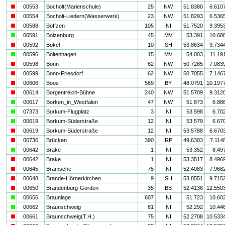
i
00553
Bocholt(Marienschule)
25
NW
51.8380
6.610
i
00554
Bocholt-Liedern(Wasserwerk)
23
NW
51.8293
6.536
i
00588
Boffzen
105
NI
51.7520
9.395
a
00591
Boizenburg
45
MV
53.391
10.68
i
00592
Bokel
10
SH
53.8634
9.734
a
00596
Boltenhagen
15
MV
54.003
11.19
i
00598
Bonn
62
NW
50.7285
7.083
i
00599
Bonn-Friesdorf
62
NW
50.7055
7.146
i
00606
Boos
569
BY
48.0791
10.197
i
00614
Borgentreich-Bühne
240
NW
51.5709
9.312
a
00617
Borken_in_Westfalen
47
NW
51.873
6.88
a
07373
Borkum-Flugplatz
3
NI
53.598
6.70
a
00619
Borkum-Süderstraße
12
NI
53.579
6.67
i
00619
Borkum-Süderstraße
12
NI
53.5788
6.670
i
00736
Brücken
390
RP
49.6303
7.114
a
00642
Brake
1
NI
53.352
8.49
i
00642
Brake
1
NI
53.3517
8.496
i
00645
Bramsche
75
NI
52.4083
7.968
i
00648
Brande-Hörnerkirchen
9
SH
53.8551
9.715
i
00650
Brandenburg-Görden
35
BB
52.4136
12.550
a
00656
Braunlage
607
NI
51.723
10.60
a
00662
Braunschweig
81
NI
52.292
10.44
i
00661
Braunschweig(T.H.)
75
NI
52.2708
10.533