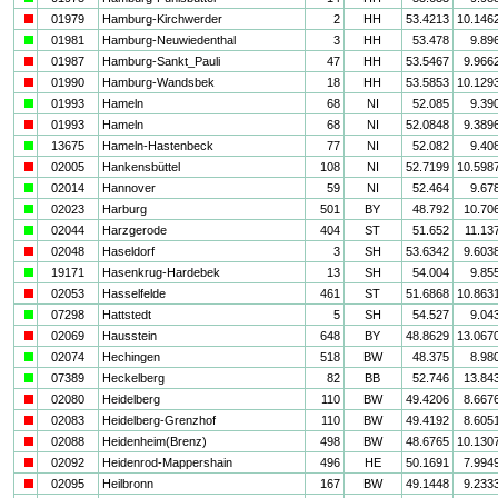
i
01979
Hamburg-Kirchwerder
2
HH
53.4213
10.146
a
01981
Hamburg-Neuwiedenthal
3
HH
53.478
9.89
i
01987
Hamburg-Sankt_Pauli
47
HH
53.5467
9.966
i
01990
Hamburg-Wandsbek
18
HH
53.5853
10.129
a
01993
Hameln
68
NI
52.085
9.39
i
01993
Hameln
68
NI
52.0848
9.389
a
13675
Hameln-Hastenbeck
77
NI
52.082
9.40
i
02005
Hankensbüttel
108
NI
52.7199
10.598
a
02014
Hannover
59
NI
52.464
9.67
a
02023
Harburg
501
BY
48.792
10.70
a
02044
Harzgerode
404
ST
51.652
11.13
i
02048
Haseldorf
3
SH
53.6342
9.603
a
19171
Hasenkrug-Hardebek
13
SH
54.004
9.85
i
02053
Hasselfelde
461
ST
51.6868
10.863
a
07298
Hattstedt
5
SH
54.527
9.04
i
02069
Hausstein
648
BY
48.8629
13.067
a
02074
Hechingen
518
BW
48.375
8.98
a
07389
Heckelberg
82
BB
52.746
13.84
i
02080
Heidelberg
110
BW
49.4206
8.667
i
02083
Heidelberg-Grenzhof
110
BW
49.4192
8.605
i
02088
Heidenheim(Brenz)
498
BW
48.6765
10.130
i
02092
Heidenrod-Mappershain
496
HE
50.1691
7.994
i
02095
Heilbronn
167
BW
49.1448
9.233