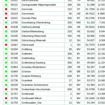
a
01612
Gera-Leumnitz
311
TH
50.881
12.12
a
00131
Geringswalde-Altgeringswalde
296
SN
51.088
12.93
i
01617
Gernrode
210
ST
51.7259
11.131
i
01619
Gernsheim
90
HE
49.7622
8.488
i
01621
Geroda-Platz
550
BY
50.2766
9.914
a
13700
Gevelsberg-Oberbröking
205
NW
51.333
7.34
i
01638
Gießen(Lahntal)
158
HE
50.5910
8.655
a
01639
Gießen/Wettenberg
203
HE
50.602
8.64
a
01645
Gilserberg-Moischeid
340
HE
50.966
9.05
a
01666
Glücksburg-Meierwik
12
SH
54.827
9.50
i
01667
Glückstadt
1
SH
53.7970
9.429
a
01694
Goldberg
58
MV
53.606
12.10
a
05149
Gollhofen
306
BY
49.574
10.19
a
07395
Gottfrieding
351
BY
48.660
12.53
a
01721
Gräfenberg-Kasberg
506
BY
49.664
11.22
a
01863
Gründau-Breitenborn
258
HE
50.267
9.18
a
01869
Grünow
56
BB
53.315
13.93
a
01735
Grainet-Rehberg
628
BY
48.789
13.62
a
01736
Grambek
27
SH
53.573
10.68
a
06109
Grambow-Schwennenz
50
MV
53.384
14.37
i
01748
Grebenhain-Herchenhain
608
HE
50.4788
9.262
a
01757
Greifswald
2
MV
54.097
13.40
i
01758
Greifswald-Wieck
2
MV
54.1000
13.450
a
01759
Greifswalder_Oie
12
MV
54.244
13.91