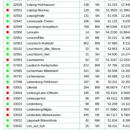
a
02928
Leipzig-Holzhausen
138
SN
51.315
12.44
i
02931
Leipzig-Mockau
128
SN
51.3920
12.396
a
02932
Leipzig/Halle
131
SN
51.435
12.24
a
02947
Lennestadt-Theten
286
NW
51.133
8.03
i
02949
Lenningen-Schopfloch
758
BW
48.5396
9.527
i
02950
Lensahn
14
SH
54.2190
10.884
a
02951
Lenzen/Elbe
20
BB
53.101
11.48
a
02953
Lenzkirch-Ruhbühl
852
BW
47.860
8.23
a
00102
Leuchtturm_Alte_Weser
32
NI
53.863
8.12
a
02961
Leuchtturm_Kiel
31
SH
54.500
10.27
i
02963
Leunawerke
92
ST
51.3167
12.033
a
07403
Leutkirch-Herlazhofen
672
BW
47.796
10.03
a
02985
Lichtenhain-Mittelndorf
321
SN
50.938
14.20
a
05797
Lichtentanne
349
SN
50.688
12.43
a
07099
Liebenburg-Othfresen
187
NI
52.011
10.39
i
03001
Liliental
284
BW
48.0674
7.677
i
03004
Limburg/Lahn-Offheim
185
HE
50.4116
8.060
i
03007
Limburgerhof
96
RP
49.4111
8.398
a
03015
Lindenberg
98
BB
52.209
14.11
i
03016
Lindenberg/Allgäu
760
BY
47.5980
9.887
i
03018
Lindenfels-Winterkasten
445
HE
49.7117
8.780
a
03031
Lippstadt-Bökenförde
92
NW
51.634
8.39
a
03032
List_auf_Sylt
25
SH
55.011
8.41