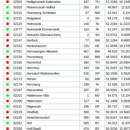
i
02502
Heiligenstadt-Kalteneber
447
TH
51.3180
10.134
a
00320
Heinersreuth-Vollhof
350
BY
49.967
11.52
a
02110
Heinsberg-Schleiden
57
NW
51.041
6.10
a
02115
Helgoland
4
SH
54.175
7.89
i
02120
Helmstedt
140
NI
52.2164
11.021
a
13777
Helmstedt-Emmerstedt
110
NI
52.247
10.95
i
02122
Helse(Kr.Dithmarschen)
2
SH
53.9701
9.009
i
02147
Herford
77
NW
52.1264
8.686
i
02151
Herleshausen
215
HE
51.0048
10.170
a
07331
Hermaringen-Allewind
467
BW
48.610
10.26
i
02159
Herrenberg
430
BW
48.5915
8.854
i
02160
Herrenhof
360
TH
50.8444
10.690
i
02166
Herrnhut
344
SN
51.0167
14.750
i
14311
Hersdorf-Weißenseifen
530
RP
50.1505
6.552
i
02173
Herten
60
NW
51.5890
7.154
a
02174
Herzberg
238
NI
51.626
10.37
i
02187
Hessenthal
287
BY
49.9281
9.287
a
02201
Hiddensee-Vitte
1
MV
54.575
13.10
i
02206
Hildesheim
117
NI
52.1408
9.883
a
02211
Hilgenroth
295
RP
50.737
7.65
i
02223
Hindfeld
300
TH
50.3674
10.568
i
02225
Hinterhermsdorf
385
SN
50.9167
14.366
a
02261
Hof
565
BY
50.312
11.87
i
02260
Hof(Stadt)
474
BY
50.3230
11.907