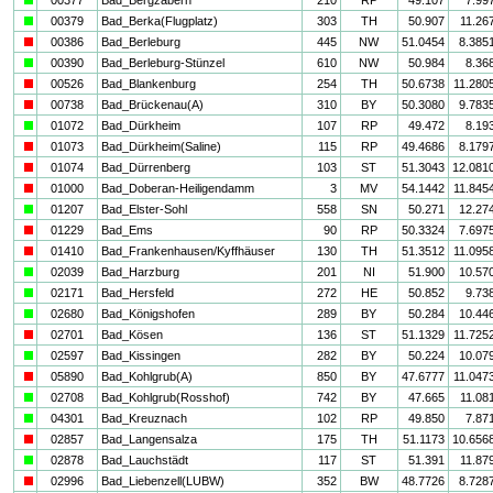
a
00379
Bad_Berka(Flugplatz)
303
TH
50.907
11.26
i
00386
Bad_Berleburg
445
NW
51.0454
8.385
a
00390
Bad_Berleburg-Stünzel
610
NW
50.984
8.36
i
00526
Bad_Blankenburg
254
TH
50.6738
11.280
i
00738
Bad_Brückenau(A)
310
BY
50.3080
9.783
a
01072
Bad_Dürkheim
107
RP
49.472
8.19
i
01073
Bad_Dürkheim(Saline)
115
RP
49.4686
8.179
i
01074
Bad_Dürrenberg
103
ST
51.3043
12.081
i
01000
Bad_Doberan-Heiligendamm
3
MV
54.1442
11.845
a
01207
Bad_Elster-Sohl
558
SN
50.271
12.27
i
01229
Bad_Ems
90
RP
50.3324
7.697
i
01410
Bad_Frankenhausen/Kyffhäuser
130
TH
51.3512
11.095
a
02039
Bad_Harzburg
201
NI
51.900
10.57
a
02171
Bad_Hersfeld
272
HE
50.852
9.73
a
02680
Bad_Königshofen
289
BY
50.284
10.44
i
02701
Bad_Kösen
136
ST
51.1329
11.725
a
02597
Bad_Kissingen
282
BY
50.224
10.07
i
05890
Bad_Kohlgrub(A)
850
BY
47.6777
11.047
a
02708
Bad_Kohlgrub(Rosshof)
742
BY
47.665
11.08
a
04301
Bad_Kreuznach
102
RP
49.850
7.87
i
02857
Bad_Langensalza
175
TH
51.1173
10.656
a
02878
Bad_Lauchstädt
117
ST
51.391
11.87
i
02996
Bad_Liebenzell(LUBW)
352
BW
48.7726
8.728