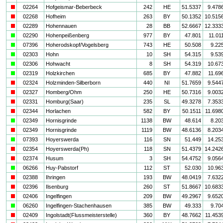
i
02264
Hofgeismar-Beberbeck
242
HE
51.5337
9.478
i
02268
Hofheim
263
BY
50.1352
10.515
i
02289
Hohennauen
28
BB
52.6667
12.333
a
02290
Hohenpeißenberg
977
BY
47.801
11.01
a
07396
Hoherodskopf/Vogelsberg
743
HE
50.508
9.22
a
02303
Hohn
10
SH
54.315
9.53
a
02306
Hohwacht
8
SH
54.319
10.67
a
02319
Holzkirchen
685
BY
47.882
11.69
i
02324
Holzminden-Silberborn
440
NI
51.7659
9.544
i
02327
Homberg/Ohm
250
HE
50.7316
9.003
i
02331
Homburg(Saar)
235
SL
49.3278
7.353
i
02344
Horlachen
582
BY
50.1511
11.698
a
02349
Hornisgrinde
1138
BW
48.614
8.20
i
02349
Hornisgrinde
1119
BW
48.6136
8.203
a
07393
Hoyerswerda
116
SN
51.449
14.25
i
02354
Hoyerswerda(Ph)
118
SN
51.4379
14.242
i
02374
Husum
3
SH
54.4752
9.056
a
06266
Huy-Pabstorf
112
ST
52.030
10.96
i
02388
Ihringen
193
BW
48.0419
7.632
i
02396
Ilsenburg
260
ST
51.8667
10.683
i
02406
Ingelfingen
209
BW
49.2967
9.652
a
06260
Ingelfingen-Stachenhausen
385
BW
49.333
9.70
i
02409
Ingolstadt(Flussmeisterstelle)
360
BY
48.7662
11.453