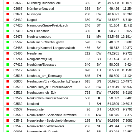
i
03666
Nürnberg-Buchenbuehl
335
BY
49.5008
11.107
a
03667
Nürnberg-Netzstall
368
BY
49.426
11.25
i
03671
Nürtingen
280
BW
48.6321
9.326
i
03432
Nagold
380
BW
48.5667
8.718
a
07420
Naumburg/Saale-Kreipitzsch
246
ST
51.104
11.71
a
07410
Neu-Ulrichstein
350
HE
50.751
9.02
i
03478
Neubrandenburg
81
MV
53.5468
13.191
a
05562
Neubulach-Oberhaugstett
570
BW
48.652
8.68
a
03485
Neuburg/Kammel-Langenhaslach
486
BY
48.312
10.37
i
03486
Neudenau
212
BW
49.2931
9.272
i
07244
Neuglobsow(HM)
62
BB
53.1424
13.031
a
07412
Neuhütten/Spessart
340
BY
50.008
9.42
i
03512
Neuhaus
820
TH
50.5000
11.150
a
03513
Neuhaus_am_Rennweg
845
TH
50.500
11.13
i
00833
Neuhausen/Erz.-Rauschenb.(Talsp.)
615
SN
50.6951
13.497
i
03519
Neuhausen_oE-Unterschwandf
663
BW
47.9519
8.993
i
03518
Neuhausen_ob_Eck
793
BW
47.9760
8.910
a
03527
Neukirchen-Hauptschwenda
500
HE
50.892
9.40
i
03532
Neuland
4
SH
54.3609
10.601
i
03537
Neumünster
26
SH
54.0873
9.979
a
03540
Neunkirchen-Seelscheid-Krawinkel
195
NW
50.845
7.37
i
03541
Neunkirchen-Seelscheid-Meisenb.
185
NW
50.8956
7.308
a
03545
Neunkirchen-Wellesweiler
236
SL
49.344
7.23
a
00096
Neuruppin-Alt_Ruppin
50
BB
52.944
12.85