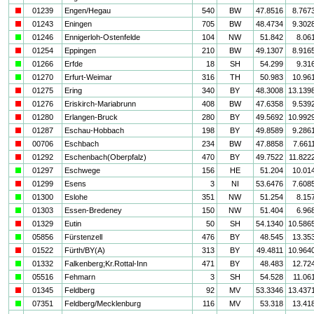
i
01239
Engen/Hegau
540
BW
47.8516
8.767
i
01243
Eningen
705
BW
48.4734
9.302
a
01246
Ennigerloh-Ostenfelde
104
NW
51.842
8.06
i
01254
Eppingen
210
BW
49.1307
8.916
a
01266
Erfde
18
SH
54.299
9.31
a
01270
Erfurt-Weimar
316
TH
50.983
10.96
i
01275
Ering
340
BY
48.3008
13.139
i
01276
Eriskirch-Mariabrunn
408
BW
47.6358
9.539
i
01280
Erlangen-Bruck
280
BY
49.5692
10.992
i
01287
Eschau-Hobbach
198
BY
49.8589
9.286
i
00706
Eschbach
234
BW
47.8858
7.661
i
01292
Eschenbach(Oberpfalz)
470
BY
49.7522
11.822
a
01297
Eschwege
156
HE
51.204
10.01
i
01299
Esens
3
NI
53.6476
7.608
a
01300
Eslohe
351
NW
51.254
8.15
a
01303
Essen-Bredeney
150
NW
51.404
6.96
i
01329
Eutin
50
SH
54.1340
10.586
a
05856
Fürstenzell
476
BY
48.545
13.35
i
01522
Fürth/BY(A)
313
BY
49.4811
10.964
a
01332
Falkenberg;Kr.Rottal-Inn
471
BY
48.483
12.72
a
05516
Fehmarn
3
SH
54.528
11.06
i
01345
Feldberg
92
MV
53.3346
13.437
a
07351
Feldberg/Mecklenburg
116
MV
53.318
13.41