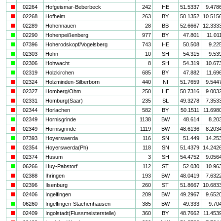
i
02264
Hofgeismar-Beberbeck
242
HE
51.5337
9.478
i
02268
Hofheim
263
BY
50.1352
10.515
i
02289
Hohennauen
28
BB
52.6667
12.333
a
02290
Hohenpeißenberg
977
BY
47.801
11.01
a
07396
Hoherodskopf/Vogelsberg
743
HE
50.508
9.22
a
02303
Hohn
10
SH
54.315
9.53
a
02306
Hohwacht
8
SH
54.319
10.67
a
02319
Holzkirchen
685
BY
47.882
11.69
i
02324
Holzminden-Silberborn
440
NI
51.7659
9.544
i
02327
Homberg/Ohm
250
HE
50.7316
9.003
i
02331
Homburg(Saar)
235
SL
49.3278
7.353
i
02344
Horlachen
582
BY
50.1511
11.698
a
02349
Hornisgrinde
1138
BW
48.614
8.20
i
02349
Hornisgrinde
1119
BW
48.6136
8.203
a
07393
Hoyerswerda
116
SN
51.449
14.25
i
02354
Hoyerswerda(Ph)
118
SN
51.4379
14.242
i
02374
Husum
3
SH
54.4752
9.056
a
06266
Huy-Pabstorf
112
ST
52.030
10.96
i
02388
Ihringen
193
BW
48.0419
7.632
i
02396
Ilsenburg
260
ST
51.8667
10.683
i
02406
Ingelfingen
209
BW
49.2967
9.652
a
06260
Ingelfingen-Stachenhausen
385
BW
49.333
9.70
i
02409
Ingolstadt(Flussmeisterstelle)
360
BY
48.7662
11.453