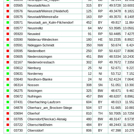
i
03565
Neustadt/Aisch
315
BY
49.5728
10.600
i
03576
Neustadt/Weinstr.(Heidehof)
125
RP
49.3478
8.182
i
03575
Neustadt/Weinstraße
163
RP
49.3570
8.140
a
03571
Neustadt_am_Kulm-Filchendorf
452
BY
49.817
11.86
i
03577
Neustrelitz
64
MV
53.3585
13.050
i
05920
Neuwied
91
RP
50.4485
7.427
i
03590
Nidderau-Windecken
180
HE
50.2335
8.892
a
03591
Nideggen-Schmidt
350
NW
50.674
6.42
i
03595
Niederelbert
250
RP
50.4107
7.808
i
03605
Niederstotzingen
451
BW
48.5334
10.243
i
02167
Niederwörresbach
302
RP
49.7672
7.335
a
03612
Nienburg
25
NI
52.671
9.22
a
03631
Norderney
12
NI
53.712
7.15
i
03640
Nordhorn-Blanke
24
NI
52.4124
7.064
a
06314
Nossen
308
SN
51.051
13.30
a
06275
Notzingen
325
BW
48.671
9.46
i
03672
Nufringen
457
BW
48.6207
8.896
a
07431
Oberhaching-Laufzorn
604
BY
48.013
11.55
a
04878
Oberharz_am_Brocken-Stiege
504
ST
51.665
10.88
i
03694
Oberhof
810
TH
50.7005
10.725
i
03705
Oberndorf(Neckar)-Aistaig
480
BW
48.3147
8.573
i
03722
Oberschleißheim
484
BY
48.2443
11.552
a
03730
Oberstdorf
806
BY
47.398
10.27