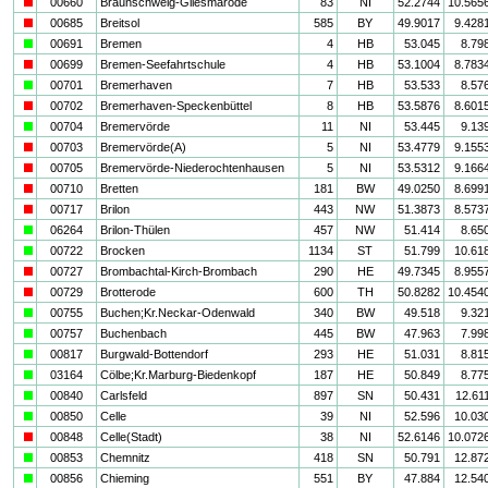
i
00660
Braunschweig-Gliesmarode
83
NI
52.2744
10.565
i
00685
Breitsol
585
BY
49.9017
9.428
a
00691
Bremen
4
HB
53.045
8.79
i
00699
Bremen-Seefahrtschule
4
HB
53.1004
8.783
a
00701
Bremerhaven
7
HB
53.533
8.57
i
00702
Bremerhaven-Speckenbüttel
8
HB
53.5876
8.601
a
00704
Bremervörde
11
NI
53.445
9.13
i
00703
Bremervörde(A)
5
NI
53.4779
9.155
i
00705
Bremervörde-Niederochtenhausen
5
NI
53.5312
9.166
i
00710
Bretten
181
BW
49.0250
8.699
i
00717
Brilon
443
NW
51.3873
8.573
a
06264
Brilon-Thülen
457
NW
51.414
8.65
a
00722
Brocken
1134
ST
51.799
10.61
i
00727
Brombachtal-Kirch-Brombach
290
HE
49.7345
8.955
i
00729
Brotterode
600
TH
50.8282
10.454
a
00755
Buchen;Kr.Neckar-Odenwald
340
BW
49.518
9.32
a
00757
Buchenbach
445
BW
47.963
7.99
a
00817
Burgwald-Bottendorf
293
HE
51.031
8.81
a
03164
Cölbe;Kr.Marburg-Biedenkopf
187
HE
50.849
8.77
a
00840
Carlsfeld
897
SN
50.431
12.61
a
00850
Celle
39
NI
52.596
10.03
i
00848
Celle(Stadt)
38
NI
52.6146
10.072
a
00853
Chemnitz
418
SN
50.791
12.87
a
00856
Chieming
551
BY
47.884
12.54