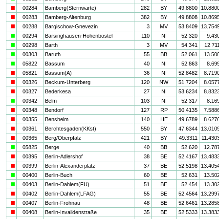
i
00284
Bamberg(Sternwarte)
282
BY
49.8800
10.880
i
00283
Bamberg-Altenburg
382
BY
49.8808
10.869
i
00288
Bargischow-Gnevezin
3
MV
53.8409
13.754
a
00294
Barsinghausen-Hohenbostel
110
NI
52.320
9.43
a
00298
Barth
3
MV
54.341
12.71
a
00303
Baruth
55
BB
52.061
13.50
a
05822
Bassum
40
NI
52.863
8.69
i
05821
Bassum(A)
36
NI
52.8482
8.719
i
00326
Beckum-Unterberg
120
NW
51.7204
8.057
i
00327
Bederkesa
27
NI
53.6234
8.832
a
00342
Belm
103
NI
52.317
8.16
i
00348
Bendorf
127
RP
50.4135
7.588
i
00355
Bensheim
140
HE
49.6789
8.627
i
00361
Berchtesgaden(KKst)
550
BY
47.6344
13.010
i
00365
Berg/Oberpfalz
421
BY
49.3311
11.430
a
05825
Berge
40
BB
52.620
12.78
i
00395
Berlin-Adlershof
38
BE
52.4167
13.483
i
00399
Berlin-Alexanderplatz
37
BE
52.5198
13.405
a
00400
Berlin-Buch
60
BE
52.631
13.50
a
00403
Berlin-Dahlem(FU)
51
BE
52.454
13.30
i
00402
Berlin-Dahlem(LFAG)
55
BE
52.4564
13.299
i
00407
Berlin-Frohnau
48
BE
52.6461
13.285
i
00408
Berlin-Invalidenstraße
35
BE
52.5333
13.383