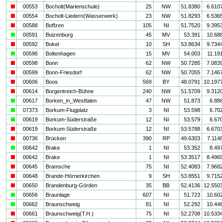
i
00553
Bocholt(Marienschule)
25
NW
51.8380
6.610
i
00554
Bocholt-Liedern(Wasserwerk)
23
NW
51.8293
6.536
i
00588
Boffzen
105
NI
51.7520
9.395
a
00591
Boizenburg
45
MV
53.391
10.68
i
00592
Bokel
10
SH
53.8634
9.734
a
00596
Boltenhagen
15
MV
54.003
11.19
i
00598
Bonn
62
NW
50.7285
7.083
i
00599
Bonn-Friesdorf
62
NW
50.7055
7.146
i
00606
Boos
569
BY
48.0791
10.197
i
00614
Borgentreich-Bühne
240
NW
51.5709
9.312
a
00617
Borken_in_Westfalen
47
NW
51.873
6.88
a
07373
Borkum-Flugplatz
3
NI
53.598
6.70
a
00619
Borkum-Süderstraße
12
NI
53.579
6.67
i
00619
Borkum-Süderstraße
12
NI
53.5788
6.670
i
00736
Brücken
390
RP
49.6303
7.114
a
00642
Brake
1
NI
53.352
8.49
i
00642
Brake
1
NI
53.3517
8.496
i
00645
Bramsche
75
NI
52.4083
7.968
i
00648
Brande-Hörnerkirchen
9
SH
53.8551
9.715
i
00650
Brandenburg-Görden
35
BB
52.4136
12.550
a
00656
Braunlage
607
NI
51.723
10.60
a
00662
Braunschweig
81
NI
52.292
10.44
i
00661
Braunschweig(T.H.)
75
NI
52.2708
10.533