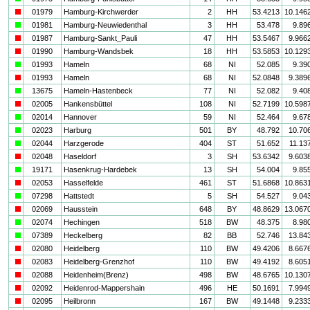
i
01979
Hamburg-Kirchwerder
2
HH
53.4213
10.146
a
01981
Hamburg-Neuwiedenthal
3
HH
53.478
9.89
i
01987
Hamburg-Sankt_Pauli
47
HH
53.5467
9.966
i
01990
Hamburg-Wandsbek
18
HH
53.5853
10.129
a
01993
Hameln
68
NI
52.085
9.39
i
01993
Hameln
68
NI
52.0848
9.389
a
13675
Hameln-Hastenbeck
77
NI
52.082
9.40
i
02005
Hankensbüttel
108
NI
52.7199
10.598
a
02014
Hannover
59
NI
52.464
9.67
a
02023
Harburg
501
BY
48.792
10.70
a
02044
Harzgerode
404
ST
51.652
11.13
i
02048
Haseldorf
3
SH
53.6342
9.603
a
19171
Hasenkrug-Hardebek
13
SH
54.004
9.85
i
02053
Hasselfelde
461
ST
51.6868
10.863
a
07298
Hattstedt
5
SH
54.527
9.04
i
02069
Hausstein
648
BY
48.8629
13.067
a
02074
Hechingen
518
BW
48.375
8.98
a
07389
Heckelberg
82
BB
52.746
13.84
i
02080
Heidelberg
110
BW
49.4206
8.667
i
02083
Heidelberg-Grenzhof
110
BW
49.4192
8.605
i
02088
Heidenheim(Brenz)
498
BW
48.6765
10.130
i
02092
Heidenrod-Mappershain
496
HE
50.1691
7.994
i
02095
Heilbronn
167
BW
49.1448
9.233