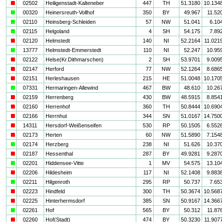
i
02502
Heiligenstadt-Kalteneber
447
TH
51.3180
10.134
a
00320
Heinersreuth-Vollhof
350
BY
49.967
11.52
a
02110
Heinsberg-Schleiden
57
NW
51.041
6.10
a
02115
Helgoland
4
SH
54.175
7.89
i
02120
Helmstedt
140
NI
52.2164
11.021
a
13777
Helmstedt-Emmerstedt
110
NI
52.247
10.95
i
02122
Helse(Kr.Dithmarschen)
2
SH
53.9701
9.009
i
02147
Herford
77
NW
52.1264
8.686
i
02151
Herleshausen
215
HE
51.0048
10.170
a
07331
Hermaringen-Allewind
467
BW
48.610
10.26
i
02159
Herrenberg
430
BW
48.5915
8.854
i
02160
Herrenhof
360
TH
50.8444
10.690
i
02166
Herrnhut
344
SN
51.0167
14.750
i
14311
Hersdorf-Weißenseifen
530
RP
50.1505
6.552
i
02173
Herten
60
NW
51.5890
7.154
a
02174
Herzberg
238
NI
51.626
10.37
i
02187
Hessenthal
287
BY
49.9281
9.287
a
02201
Hiddensee-Vitte
1
MV
54.575
13.10
i
02206
Hildesheim
117
NI
52.1408
9.883
a
02211
Hilgenroth
295
RP
50.737
7.65
i
02223
Hindfeld
300
TH
50.3674
10.568
i
02225
Hinterhermsdorf
385
SN
50.9167
14.366
a
02261
Hof
565
BY
50.312
11.87
i
02260
Hof(Stadt)
474
BY
50.3230
11.907