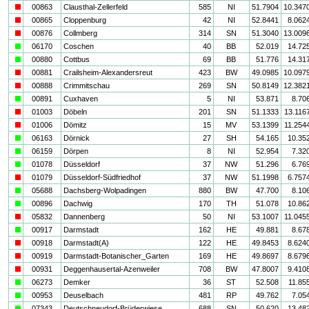
i
00863
Clausthal-Zellerfeld
585
NI
51.7904
10.347
i
00865
Cloppenburg
42
NI
52.8441
8.062
i
00876
Collmberg
314
SN
51.3040
13.009
a
06170
Coschen
40
BB
52.019
14.72
a
00880
Cottbus
69
BB
51.776
14.31
i
00881
Crailsheim-Alexandersreut
423
BW
49.0985
10.097
i
00888
Crimmitschau
269
SN
50.8149
12.382
a
00891
Cuxhaven
5
NI
53.871
8.70
i
01003
Döbeln
201
SN
51.1333
13.116
i
01006
Dömitz
15
MV
53.1399
11.254
a
06163
Dörnick
27
SH
54.165
10.35
a
06159
Dörpen
8
NI
52.954
7.32
a
01078
Düsseldorf
37
NW
51.296
6.76
i
01079
Düsseldorf-Südfriedhof
37
NW
51.1998
6.757
a
05688
Dachsberg-Wolpadingen
880
BW
47.700
8.10
a
00896
Dachwig
170
TH
51.078
10.86
i
05832
Dannenberg
50
NI
53.1007
11.045
a
00917
Darmstadt
162
HE
49.881
8.67
i
00918
Darmstadt(A)
122
HE
49.8453
8.624
i
00919
Darmstadt-Botanischer_Garten
169
HE
49.8697
8.679
i
00931
Deggenhausertal-Azenweiler
708
BW
47.8007
9.410
a
06273
Demker
36
ST
52.508
11.85
a
00953
Deuselbach
481
RP
49.762
7.05
a
07343
Deutschneudorf-Brüderwiese
688
SN
50.620
13.48