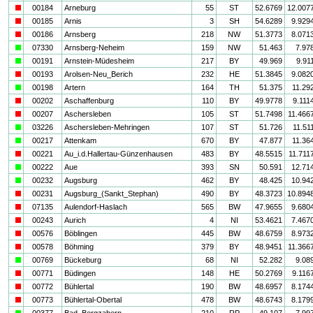
i
00184
Arneburg
55
ST
52.6769
12.007
i
00185
Arnis
3
SH
54.6289
9.929
i
00186
Arnsberg
218
NW
51.3773
8.071
a
07330
Arnsberg-Neheim
159
NW
51.463
7.97
a
00191
Arnstein-Müdesheim
217
BY
49.969
9.91
i
00193
Arolsen-Neu_Berich
232
HE
51.3845
9.082
a
00198
Artern
164
TH
51.375
11.29
i
00202
Aschaffenburg
110
BY
49.9778
9.111
i
00207
Aschersleben
105
ST
51.7498
11.466
a
03226
Aschersleben-Mehringen
107
ST
51.726
11.51
a
00217
Attenkam
670
BY
47.877
11.36
i
00221
Au_i.d.Hallertau-Günzenhausen
483
BY
48.5515
11.711
a
00222
Aue
393
SN
50.591
12.71
a
00232
Augsburg
462
BY
48.425
10.94
i
00231
Augsburg_(Sankt_Stephan)
490
BY
48.3723
10.894
i
07135
Aulendorf-Haslach
565
BW
47.9655
9.680
i
00243
Aurich
4
NI
53.4621
7.467
i
00576
Böblingen
445
BW
48.6759
8.973
i
00578
Böhming
379
BY
48.9451
11.366
a
00769
Bückeburg
68
NI
52.282
9.08
i
00771
Büdingen
148
HE
50.2769
9.116
i
00772
Bühlertal
190
BW
48.6957
8.174
i
00773
Bühlertal-Obertal
478
BW
48.6743
8.179
a
00377
Bad_Bergzabern
210
RP
49.107
7.99