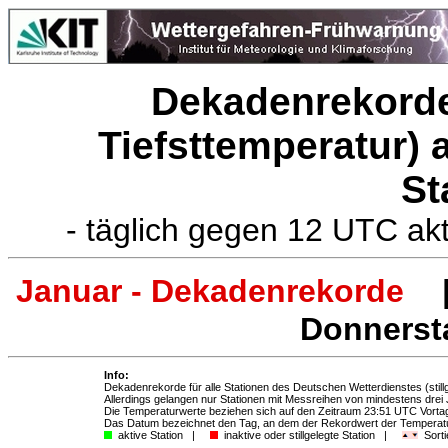
Dekadenrekorde
Tiefsttemperatur)
St
- täglich gegen 12 UTC ak
Januar - Dekadenrekorde
|
Donnersta
Info:
Dekadenrekorde für alle Stationen des Deutschen Wetterdienstes (stillg
Allerdings gelangen nur Stationen mit Messreihen von mindestens drei
Die Temperaturwerte beziehen sich auf den Zeitraum 23:51 UTC Vort
Das Datum bezeichnet den Tag, an dem der Rekordwert der Temperatur
aktive Station |
inaktive oder stillgelegte Station |
Sorti