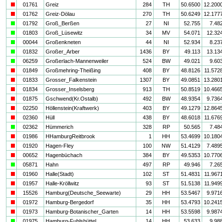
i
01761
Greiz
284
TH
50.6500
12.200
i
01762
Greiz-Dölau
270
TH
50.6249
12.177
a
01792
Groß_Berßen
27
NI
52.755
7.48
a
01803
Groß_Lüsewitz
34
MV
54.071
12.32
a
00044
Großenkneten
44
NI
52.934
8.23
a
01832
Großer_Arber
1436
BY
49.113
13.13
a
06259
Großerlach-Mannenweiler
524
BW
49.021
9.60
i
01849
Großmehring-Theißing
408
BY
48.8126
11.572
i
01833
Grosser_Falkenstein
1307
BY
49.0851
13.280
i
01834
Grosser_Inselsberg
913
TH
50.8519
10.466
i
01875
Gschwend(Kr.Ostalb)
492
BW
48.9354
9.736
i
02250
Höllenstein(Kraftwerk)
403
BY
49.1279
12.864
i
02360
Hüll
438
BY
48.6018
11.676
a
02362
Hümmerich
328
RP
50.565
7.48
i
01986
HHamburgReitbrook
1
HH
53.4699
10.180
i
01920
Hagen-Fley
100
NW
51.4129
7.489
i
00652
Hagenbüchach
384
BY
49.5353
10.770
a
05871
Hahn
497
RP
49.946
7.26
i
01960
Halle(Stadt)
102
ST
51.4831
11.967
i
01957
Halle-Kröllwitz
93
ST
51.5138
11.949
i
15526
Hamburg(Deutsche_Seewarte)
29
HH
53.5467
9.971
i
01972
Hamburg-Bergedorf
35
HH
53.4793
10.241
i
01973
Hamburg-Botanischer_Garten
14
HH
53.5598
9.987
a
01975
Hamburg-Fuhlsbüttel
14
HH
53.633
9.98