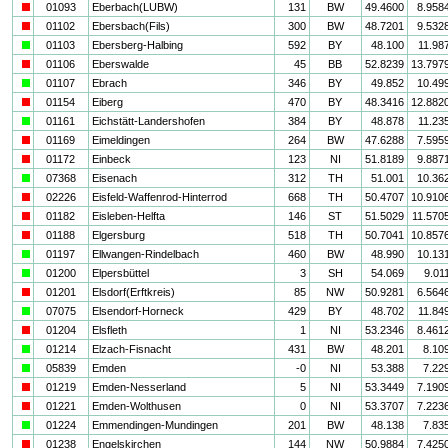
i
01093
Eberbach(LUBW)
131
BW
49.4600
8.958
i
01102
Ebersbach(Fils)
300
BW
48.7201
9.532
a
01103
Ebersberg-Halbing
592
BY
48.100
11.98
i
01106
Eberswalde
45
BB
52.8239
13.797
a
01107
Ebrach
346
BY
49.852
10.49
i
01154
Eiberg
470
BY
48.3416
12.882
a
01161
Eichstätt-Landershofen
384
BY
48.878
11.23
i
01169
Eimeldingen
264
BW
47.6288
7.595
i
01172
Einbeck
123
NI
51.8189
9.887
a
07368
Eisenach
312
TH
51.001
10.36
i
02226
Eisfeld-Waffenrod-Hinterrod
668
TH
50.4707
10.910
i
01182
Eisleben-Helfta
146
ST
51.5029
11.570
i
01188
Elgersburg
518
TH
50.7041
10.857
a
01197
Ellwangen-Rindelbach
460
BW
48.990
10.13
a
01200
Elpersbüttel
3
SH
54.069
9.01
i
01201
Elsdorf(Erftkreis)
85
NW
50.9281
6.564
a
07075
Elsendorf-Horneck
429
BY
48.702
11.84
i
01204
Elsfleth
1
NI
53.2346
8.461
a
01214
Elzach-Fisnacht
431
BW
48.201
8.10
a
05839
Emden
-0
NI
53.388
7.22
i
01219
Emden-Nesserland
5
NI
53.3449
7.190
i
01221
Emden-Wolthusen
0
NI
53.3707
7.223
a
01224
Emmendingen-Mundingen
201
BW
48.138
7.83
i
01238
Engelskirchen
144
NW
50.9884
7.425