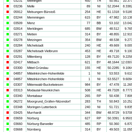
a
03231
Meiningen
450
TH
50.561
10.37
i
03236
Melle
89
NI
52.2044
8.338
i
05912
Melsungen-Bürstoß
254
HE
51.1318
9.518
a
03244
Memmingen
615
BY
47.982
10.13
a
03509
Menz
77
BB
53.102
13.04
a
02814
Merklingen
685
BW
48.512
9.76
a
03271
Metten
314
BY
48.855
12.91
a
03278
Metzingen
354
BW
48.538
9.27
a
03284
Michelstadt
240
HE
49.669
9.00
a
03287
Michelstadt-Vielbrunn
453
HE
49.718
9.10
i
03291
Miltenberg
128
BY
49.7120
9.225
i
02417
Mittbach
621
BY
48.1644
12.030
i
03300
Mittel-Gründau
155
HE
50.2285
9.106
a
04857
Mittelnkirchen-Hohenfelde
1
NI
53.553
9.61
i
04857
Mittelnkirchen-Hohenfelde
1
NI
53.5527
9.609
a
03307
Mittenwald-Buckelwiesen
984
BY
47.478
11.26
i
03313
Modautal-Neunkirchen
508
HE
49.7328
8.777
a
03340
Montabaur
265
RP
50.438
7.80
a
06272
Moorgrund_Gräfen-Nitzendorf
283
TH
50.843
10.25
a
03348
Moringen-Lutterbeck
240
NI
51.721
9.83
i
03425
Murrhardt
344
BW
48.9729
9.570
i
03659
Nürburg
627
RP
50.3391
6.950
a
03660
Nürburg-Barweiler
485
RP
50.360
6.87
a
03668
Nürnberg
314
BY
49.503
11.05