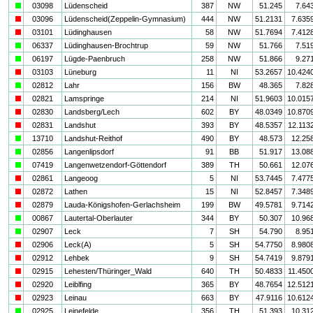
a
03098
Lüdenscheid
387
NW
51.245
7.64
i
03096
Lüdenscheid(Zeppelin-Gymnasium)
444
NW
51.2131
7.635
i
03101
Lüdinghausen
58
NW
51.7694
7.412
a
06337
Lüdinghausen-Brochtrup
59
NW
51.766
7.51
a
06197
Lügde-Paenbruch
258
NW
51.866
9.27
i
03103
Lüneburg
11
NI
53.2657
10.424
a
02812
Lahr
156
BW
48.365
7.82
i
02821
Lamspringe
214
NI
51.9603
10.015
i
02830
Landsberg/Lech
602
BY
48.0349
10.870
i
02831
Landshut
393
BY
48.5357
12.113
a
13710
Landshut-Reithof
490
BY
48.573
12.25
a
02856
Langenlipsdorf
91
BB
51.917
13.08
a
07419
Langenwetzendorf-Göttendorf
389
TH
50.661
12.07
i
02861
Langeoog
5
NI
53.7445
7.477
i
02872
Lathen
15
NI
52.8457
7.348
i
02879
Lauda-Königshofen-Gerlachsheim
199
BW
49.5781
9.714
a
00867
Lautertal-Oberlauter
344
BY
50.307
10.96
a
02907
Leck
7
SH
54.790
8.95
i
02906
Leck(A)
5
SH
54.7750
8.980
i
02912
Lehbek
9
SH
54.7419
9.879
i
02915
Lehesten/Thüringer_Wald
640
TH
50.4833
11.450
i
02920
Leiblfing
365
BY
48.7654
12.512
i
02923
Leinau
663
BY
47.9116
10.612
a
02925
Leinefelde
356
TH
51.393
10.31