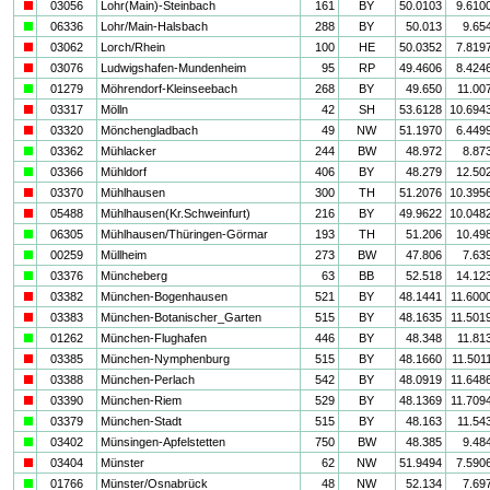
i
03056
Lohr(Main)-Steinbach
161
BY
50.0103
9.610
a
06336
Lohr/Main-Halsbach
288
BY
50.013
9.65
i
03062
Lorch/Rhein
100
HE
50.0352
7.819
i
03076
Ludwigshafen-Mundenheim
95
RP
49.4606
8.424
a
01279
Möhrendorf-Kleinseebach
268
BY
49.650
11.00
i
03317
Mölln
42
SH
53.6128
10.694
i
03320
Mönchengladbach
49
NW
51.1970
6.449
a
03362
Mühlacker
244
BW
48.972
8.87
a
03366
Mühldorf
406
BY
48.279
12.50
i
03370
Mühlhausen
300
TH
51.2076
10.395
i
05488
Mühlhausen(Kr.Schweinfurt)
216
BY
49.9622
10.048
a
06305
Mühlhausen/Thüringen-Görmar
193
TH
51.206
10.49
a
00259
Müllheim
273
BW
47.806
7.63
a
03376
Müncheberg
63
BB
52.518
14.12
i
03382
München-Bogenhausen
521
BY
48.1441
11.600
i
03383
München-Botanischer_Garten
515
BY
48.1635
11.501
a
01262
München-Flughafen
446
BY
48.348
11.81
i
03385
München-Nymphenburg
515
BY
48.1660
11.501
i
03388
München-Perlach
542
BY
48.0919
11.648
i
03390
München-Riem
529
BY
48.1369
11.709
a
03379
München-Stadt
515
BY
48.163
11.54
a
03402
Münsingen-Apfelstetten
750
BW
48.385
9.48
i
03404
Münster
62
NW
51.9494
7.590
a
01766
Münster/Osnabrück
48
NW
52.134
7.69