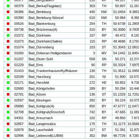
a
00379
Bad_Berka(Flugplatz)
303
TH
50.907
11.26
i
00386
Bad_Berleburg
445
NW
51.0454
8.385
a
00390
Bad_Berleburg-Stünzel
610
NW
50.984
8.36
i
00526
Bad_Blankenburg
254
TH
50.6738
11.280
i
00738
Bad_Brückenau(A)
310
BY
50.3080
9.783
a
01072
Bad_Dürkheim
107
RP
49.472
8.19
i
01073
Bad_Dürkheim(Saline)
115
RP
49.4686
8.179
i
01074
Bad_Dürrenberg
103
ST
51.3043
12.081
i
01000
Bad_Doberan-Heiligendamm
3
MV
54.1442
11.845
a
01207
Bad_Elster-Sohl
558
SN
50.271
12.27
i
01229
Bad_Ems
90
RP
50.3324
7.697
i
01410
Bad_Frankenhausen/Kyffhäuser
130
TH
51.3512
11.095
a
02039
Bad_Harzburg
201
NI
51.900
10.57
a
02171
Bad_Hersfeld
272
HE
50.852
9.73
a
02680
Bad_Königshofen
289
BY
50.284
10.44
i
02701
Bad_Kösen
136
ST
51.1329
11.725
a
02597
Bad_Kissingen
282
BY
50.224
10.07
i
05890
Bad_Kohlgrub(A)
850
BY
47.6777
11.047
a
02708
Bad_Kohlgrub(Rosshof)
742
BY
47.665
11.08
a
04301
Bad_Kreuznach
102
RP
49.850
7.87
i
02857
Bad_Langensalza
175
TH
51.1173
10.656
a
02878
Bad_Lauchstädt
117
ST
51.391
11.87
i
02996
Bad_Liebenzell(LUBW)
352
BW
48.7726
8.728