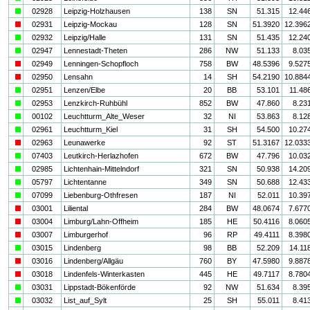
a
02928
Leipzig-Holzhausen
138
SN
51.315
12.44
i
02931
Leipzig-Mockau
128
SN
51.3920
12.396
a
02932
Leipzig/Halle
131
SN
51.435
12.24
a
02947
Lennestadt-Theten
286
NW
51.133
8.03
i
02949
Lenningen-Schopfloch
758
BW
48.5396
9.527
i
02950
Lensahn
14
SH
54.2190
10.884
a
02951
Lenzen/Elbe
20
BB
53.101
11.48
a
02953
Lenzkirch-Ruhbühl
852
BW
47.860
8.23
a
00102
Leuchtturm_Alte_Weser
32
NI
53.863
8.12
a
02961
Leuchtturm_Kiel
31
SH
54.500
10.27
i
02963
Leunawerke
92
ST
51.3167
12.033
a
07403
Leutkirch-Herlazhofen
672
BW
47.796
10.03
a
02985
Lichtenhain-Mittelndorf
321
SN
50.938
14.20
a
05797
Lichtentanne
349
SN
50.688
12.43
a
07099
Liebenburg-Othfresen
187
NI
52.011
10.39
i
03001
Liliental
284
BW
48.0674
7.677
i
03004
Limburg/Lahn-Offheim
185
HE
50.4116
8.060
i
03007
Limburgerhof
96
RP
49.4111
8.398
a
03015
Lindenberg
98
BB
52.209
14.11
i
03016
Lindenberg/Allgäu
760
BY
47.5980
9.887
i
03018
Lindenfels-Winterkasten
445
HE
49.7117
8.780
a
03031
Lippstadt-Bökenförde
92
NW
51.634
8.39
a
03032
List_auf_Sylt
25
SH
55.011
8.41