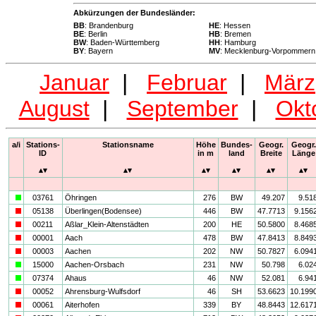
Abkürzungen der Bundesländer:
BB
: Brandenburg
HE
: Hessen
BE
: Berlin
HB
: Bremen
BW
: Baden-Württemberg
HH
: Hamburg
BY
: Bayern
MV
: Mecklenburg-Vorpommern
Januar
|
Februar
|
März
August
|
September
|
Okt
a/i
Stations-
Stationsname
Höhe
Bundes-
Geogr.
Geogr.
ID
in m
land
Breite
Länge
a
03761
Öhringen
276
BW
49.207
9.51
i
05138
Überlingen(Bodensee)
446
BW
47.7713
9.156
i
00211
Aßlar_Klein-Altenstädten
200
HE
50.5800
8.468
i
00001
Aach
478
BW
47.8413
8.849
i
00003
Aachen
202
NW
50.7827
6.094
a
15000
Aachen-Orsbach
231
NW
50.798
6.02
a
07374
Ahaus
46
NW
52.081
6.94
i
00052
Ahrensburg-Wulfsdorf
46
SH
53.6623
10.199
i
00061
Aiterhofen
339
BY
48.8443
12.617