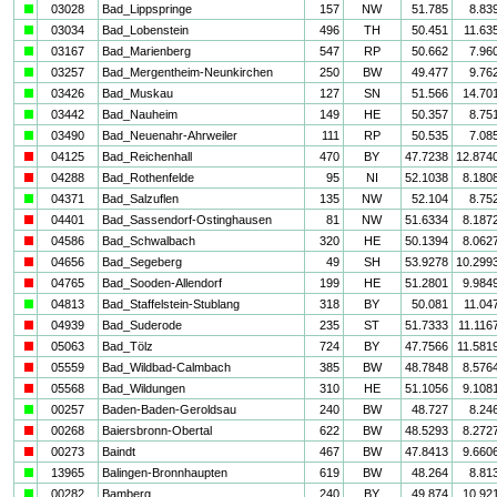
a
03028
Bad_Lippspringe
157
NW
51.785
8.83
a
03034
Bad_Lobenstein
496
TH
50.451
11.63
a
03167
Bad_Marienberg
547
RP
50.662
7.96
a
03257
Bad_Mergentheim-Neunkirchen
250
BW
49.477
9.76
a
03426
Bad_Muskau
127
SN
51.566
14.70
a
03442
Bad_Nauheim
149
HE
50.357
8.75
a
03490
Bad_Neuenahr-Ahrweiler
111
RP
50.535
7.08
i
04125
Bad_Reichenhall
470
BY
47.7238
12.874
i
04288
Bad_Rothenfelde
95
NI
52.1038
8.180
a
04371
Bad_Salzuflen
135
NW
52.104
8.75
i
04401
Bad_Sassendorf-Ostinghausen
81
NW
51.6334
8.187
i
04586
Bad_Schwalbach
320
HE
50.1394
8.062
i
04656
Bad_Segeberg
49
SH
53.9278
10.299
i
04765
Bad_Sooden-Allendorf
199
HE
51.2801
9.984
a
04813
Bad_Staffelstein-Stublang
318
BY
50.081
11.04
i
04939
Bad_Suderode
235
ST
51.7333
11.116
i
05063
Bad_Tölz
724
BY
47.7566
11.581
i
05559
Bad_Wildbad-Calmbach
385
BW
48.7848
8.576
i
05568
Bad_Wildungen
310
HE
51.1056
9.108
a
00257
Baden-Baden-Geroldsau
240
BW
48.727
8.24
i
00268
Baiersbronn-Obertal
622
BW
48.5293
8.272
i
00273
Baindt
467
BW
47.8413
9.660
a
13965
Balingen-Bronnhaupten
619
BW
48.264
8.81
a
00282
Bamberg
240
BY
49.874
10.92