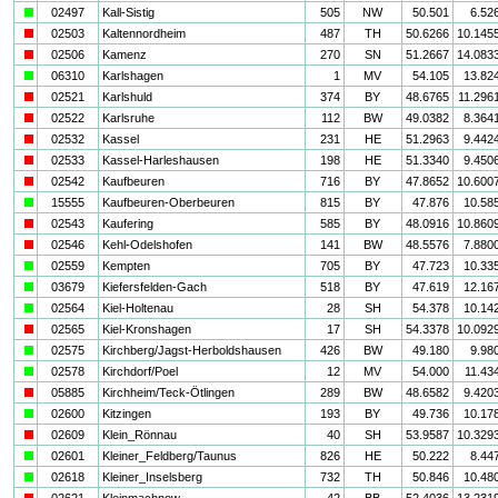
a
02497
Kall-Sistig
505
NW
50.501
6.52
i
02503
Kaltennordheim
487
TH
50.6266
10.145
i
02506
Kamenz
270
SN
51.2667
14.083
a
06310
Karlshagen
1
MV
54.105
13.82
i
02521
Karlshuld
374
BY
48.6765
11.296
i
02522
Karlsruhe
112
BW
49.0382
8.364
i
02532
Kassel
231
HE
51.2963
9.442
i
02533
Kassel-Harleshausen
198
HE
51.3340
9.450
i
02542
Kaufbeuren
716
BY
47.8652
10.600
a
15555
Kaufbeuren-Oberbeuren
815
BY
47.876
10.58
i
02543
Kaufering
585
BY
48.0916
10.860
i
02546
Kehl-Odelshofen
141
BW
48.5576
7.880
a
02559
Kempten
705
BY
47.723
10.33
a
03679
Kiefersfelden-Gach
518
BY
47.619
12.16
a
02564
Kiel-Holtenau
28
SH
54.378
10.14
i
02565
Kiel-Kronshagen
17
SH
54.3378
10.092
a
02575
Kirchberg/Jagst-Herboldshausen
426
BW
49.180
9.98
a
02578
Kirchdorf/Poel
12
MV
54.000
11.43
i
05885
Kirchheim/Teck-Ötlingen
289
BW
48.6582
9.420
a
02600
Kitzingen
193
BY
49.736
10.17
i
02609
Klein_Rönnau
40
SH
53.9587
10.329
a
02601
Kleiner_Feldberg/Taunus
826
HE
50.222
8.44
a
02618
Kleiner_Inselsberg
732
TH
50.846
10.48
i
02621
Kleinmachnow
42
BB
52.4036
13.231