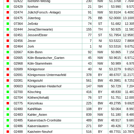
i
02422
Iserlohn-Westig
230
NW
51.3768
7.764
a
02429
Itzehoe
21
SH
53.990
9.57
i
02474
Jülich(Forsch.-Anlage)
91
NW
50.9104
6.409
i
02475
Jüterbog
75
BB
52.0000
13.100
a
07364
Jeßnitz
74
ST
51.682
12.30
a
02444
Jena(Sternwarte)
155
TH
50.925
11.58
i
02451
Jessen/Elster
77
ST
51.7954
12.958
i
02456
Jever
7
NI
53.5322
7.880
i
02464
Jork
1
NI
53.5316
9.675
a
02667
Köln-Bonn
92
NW
50.865
7.15
i
02665
Köln-Botanischer_Garten
45
NW
50.9615
6.971
a
02968
Köln-Stammheim
43
NW
50.989
6.97
i
02689
Königsmoor
40
NI
53.2279
9.652
i
02691
Königsmoos-Untermaxfeld
378
BY
48.6707
11.217
i
02081
Königstuhl
561
BW
49.3981
8.725
a
00603
Königswinter-Heiderhof
147
NW
50.729
7.20
a
02700
Kösching
416
BY
48.830
11.48
a
02704
Köthen(Anhalt)
76
ST
51.751
12.00
i
02775
Künzelsau
225
BW
49.2795
9.692
a
02480
Kahl/Main
108
BY
50.064
8.99
a
02483
Kahler_Asten
839
NW
51.180
8.48
a
02485
Kaisersbach-Cronhütte
489
BW
48.917
9.68
a
02486
Kaiserslautern
271
RP
49.426
7.75
i
02488
Kaisheim-Neuhof
516
BY
48.7701
10.787