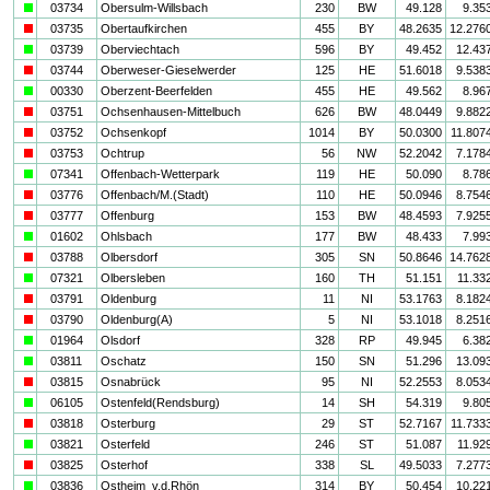
a
03734
Obersulm-Willsbach
230
BW
49.128
9.35
i
03735
Obertaufkirchen
455
BY
48.2635
12.276
a
03739
Oberviechtach
596
BY
49.452
12.43
i
03744
Oberweser-Gieselwerder
125
HE
51.6018
9.538
a
00330
Oberzent-Beerfelden
455
HE
49.562
8.96
i
03751
Ochsenhausen-Mittelbuch
626
BW
48.0449
9.882
i
03752
Ochsenkopf
1014
BY
50.0300
11.807
i
03753
Ochtrup
56
NW
52.2042
7.178
a
07341
Offenbach-Wetterpark
119
HE
50.090
8.78
i
03776
Offenbach/M.(Stadt)
110
HE
50.0946
8.754
i
03777
Offenburg
153
BW
48.4593
7.925
a
01602
Ohlsbach
177
BW
48.433
7.99
i
03788
Olbersdorf
305
SN
50.8646
14.762
a
07321
Olbersleben
160
TH
51.151
11.33
i
03791
Oldenburg
11
NI
53.1763
8.182
i
03790
Oldenburg(A)
5
NI
53.1018
8.251
a
01964
Olsdorf
328
RP
49.945
6.38
a
03811
Oschatz
150
SN
51.296
13.09
i
03815
Osnabrück
95
NI
52.2553
8.053
a
06105
Ostenfeld(Rendsburg)
14
SH
54.319
9.80
i
03818
Osterburg
29
ST
52.7167
11.733
a
03821
Osterfeld
246
ST
51.087
11.92
i
03825
Osterhof
338
SL
49.5033
7.277
a
03836
Ostheim_v.d.Rhön
314
BY
50.454
10.22