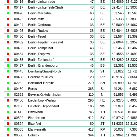
i
00416
Berlin-Lichtenrade
47
BE
52.4069
13.412
i
00417
Berlin-Lichterfelde(Süd)
43
BE
52.4144
13.303
a
00420
Berlin-Marzahn
60
BE
52.545
13.56
i
00422
Berlin-Mitte
35
BE
52.5333
13.383
i
00424
Berlin-Ostkreuz
36
BE
52.5000
13.466
i
00425
Berlin-Rudow
38
BE
52.4044
13.483
a
00430
Berlin-Tegel
36
BE
52.564
13.30
i
00432
Berlin-Tegeler_Fliesstal
36
BE
52.6044
13.295
a
00433
Berlin-Tempelhof
48
BE
52.468
13.40
i
00434
Berlin-Treptow
35
BE
52.4553
13.469
i
00435
Berlin-Zehlendorf
45
BE
52.4289
13.232
a
00427
Berlin_Brandenburg
46
BB
52.381
13.53
a
00445
Bernburg/Saale(Nord)
85
ST
51.822
11.71
i
00450
Bernkastel-Kues
120
RP
49.9186
7.066
a
02252
Bertsdorf-Hörnitz
270
SN
50.899
14.74
a
00460
Berus
363
SL
49.264
6.68
a
02323
Bevern;Kr.Holzminden
110
NI
51.853
9.49
i
00480
Biedenkopf-Wallau
296
HE
50.9275
8.493
a
07106
Bielefeld-Deppendorf
105
NW
52.071
8.45
a
01411
Birx/Rhön
745
TH
50.531
10.04
i
00502
Bischbrunn
412
BY
49.8747
9.488
i
00524
Bitterfeld
80
ST
51.6333
12.316
a
00535
Blankenrath
417
RP
50.037
7.30
i
00550
Bobeck
344
TH
50.9041
11.798