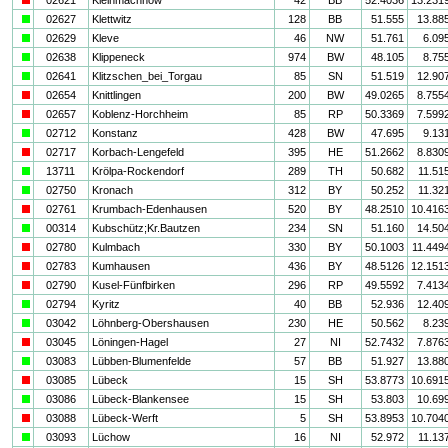
a
02627
Klettwitz
128
BB
51.555
13.88
a
02629
Kleve
46
NW
51.761
6.09
a
02638
Klippeneck
974
BW
48.105
8.75
a
02641
Klitzschen_bei_Torgau
85
SN
51.519
12.90
i
02654
Knittlingen
200
BW
49.0265
8.755
i
02657
Koblenz-Horchheim
85
RP
50.3369
7.599
a
02712
Konstanz
428
BW
47.695
9.13
i
02717
Korbach-Lengefeld
395
HE
51.2662
8.830
a
13711
Krölpa-Rockendorf
289
TH
50.682
11.51
a
02750
Kronach
312
BY
50.252
11.32
i
02761
Krumbach-Edenhausen
520
BY
48.2510
10.416
a
00314
Kubschütz;Kr.Bautzen
234
SN
51.160
14.50
i
02780
Kulmbach
330
BY
50.1003
11.449
i
02783
Kumhausen
436
BY
48.5126
12.151
i
02790
Kusel-Fünfbirken
296
RP
49.5592
7.413
a
02794
Kyritz
40
BB
52.936
12.40
a
03042
Löhnberg-Obershausen
230
HE
50.562
8.23
i
03045
Löningen-Hagel
27
NI
52.7432
7.876
a
03083
Lübben-Blumenfelde
57
BB
51.927
13.88
i
03085
Lübeck
15
SH
53.8773
10.691
a
03086
Lübeck-Blankensee
15
SH
53.803
10.69
i
03088
Lübeck-Werft
5
SH
53.8953
10.704
a
03093
Lüchow
16
NI
52.972
11.13