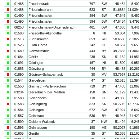
a
01468
Freudenstadt
797
BW
48.454
8.40
i
01488
Friedrichsbrunn
523
ST
51.6884
11.039
a
01490
Friedrichshafen
394
BW
47.645
9.48
i
01490
Friedrichshafen
394
BW
47.6454
9.479
a
06258
Friedrichshafen-Unterraderach
461
BW
47.685
9.44
a
01503
Friesoythe-Altenoythe
6
NI
53.064
7.90
i
01513
Fuchskauten
653
RP
50.6588
8.102
a
01526
Fulda-Horas
242
HE
50.567
9.65
i
01689
Gößweinstein
443
BY
49.7656
11.306
a
01684
Görlitz
238
SN
51.162
14.95
a
01691
Göttingen
167
NI
51.500
9.95
a
01886
Günzburg
444
BY
48.488
10.26
i
01890
Güstrow-Schabernack
30
MV
53.7667
12.216
a
01544
Gardelegen
47
ST
52.513
11.39
a
01550
Garmisch-Partenkirchen
719
BY
47.483
11.06
a
03234
Garsebach_bei_Meißen
158
SN
51.129
13.43
a
01580
Geisenheim
110
HE
49.986
7.95
i
01583
Geisingberg
823
SN
50.7719
13.773
a
01584
Geisingen
672
BW
47.924
8.64
a
01587
Gelbelsee
536
BY
48.948
11.42
a
01590
Geldern-Walbeck
37
NW
51.494
6.24
i
01593
Gelnhausen
190
HE
50.2027
9.198
a
01605
Genthin
35
ST
52.388
12.16