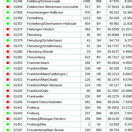
a
01346
Feldberg/Schwarzwald
1490
BW
47.875
8.00
i
01844
Feldkirchen-Westerham-Lenzmühle
517
BY
47.9410
11.900
a
07369
Feuchtwangen-Heilbronn
475
BY
49.162
10.36
a
01358
Fichtelberg
1213
SN
50.428
12.95
a
01357
Fichtelberg/Oberfranken-Hüttstadl
654
BY
49.981
11.83
i
01374
Fladungen-Heufurt
363
BY
50.5049
10.167
i
01378
Flensburg
45
SH
54.8086
9.418
a
01379
Flensburg(Schäferhaus)
41
SH
54.774
9.37
i
01379
Flensburg(Schäferhaus)
41
SH
54.7737
9.375
i
01380
Flensburg-Mürwik
19
SH
54.8147
9.458
i
01392
Flossenbürg
622
BY
49.7317
12.349
i
01403
Frammersbach
260
BY
50.0616
9.455
a
01420
Frankfurt/Main
100
HE
50.026
8.52
i
01425
Frankfurt/Main(Feldbergstr.)
109
HE
50.1213
8.660
i
01421
Frankfurt/Main(Stadt)
125
HE
50.1474
8.674
a
01424
Frankfurt/Main-Westend
124
HE
50.127
8.66
i
01426
Frankfurt/Oder
65
BB
52.3397
14.508
i
01428
Frankweiler
230
RP
49.2275
8.058
i
01440
Freiamt-Ottoschwanden
481
BW
48.2018
7.933
i
01441
Freiberg
416
SN
50.9263
13.271
a
01443
Freiburg
237
BW
48.023
7.83
i
01447
Freiburg/Breisgau-Herdern
255
BW
48.0130
7.858
a
01451
Freiburg/Elbe
2
NI
53.828
9.24
a
07187
Freudenberg/Main-Boxtal
193
BW
49.764
9.40