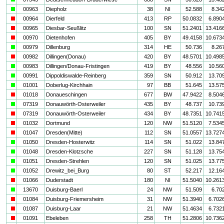
a
00963
Diepholz
38
NI
52.588
8.34
i
00964
Dierfeld
413
RP
50.0832
6.890
i
00965
Diesbar-Seußlitz
100
SN
51.2401
13.416
i
00970
Dietenhofen
405
BY
49.4158
10.673
a
00979
Dillenburg
314
HE
50.736
8.26
i
00982
Dillingen(Donau)
420
BY
48.5701
10.498
a
00983
Dillingen/Donau-Fristingen
419
BY
48.556
10.56
a
00991
Dippoldiswalde-Reinberg
359
SN
50.912
13.70
a
01001
Doberlug-Kirchhain
97
BB
51.645
13.57
i
01018
Donaueschingen
677
BW
47.9422
8.504
a
07319
Donauwörth-Osterweiler
435
BY
48.737
10.73
i
07319
Donauwörth-Osterweiler
434
BY
48.7351
10.741
i
01032
Dortmund
120
NW
51.5120
7.534
i
01047
Dresden(Mitte)
112
SN
51.0557
13.727
a
01050
Dresden-Hosterwitz
114
SN
51.022
13.84
a
01048
Dresden-Klotzsche
227
SN
51.128
13.75
a
01051
Dresden-Strehlen
120
SN
51.025
13.77
a
01052
Drewitz_bei_Burg
80
ST
52.217
12.16
i
01066
Duderstadt
180
NI
51.5040
10.261
a
13670
Duisburg-Baerl
24
NW
51.509
6.70
i
01084
Duisburg-Friemersheim
31
NW
51.3940
6.702
i
01087
Duisburg-Laar
21
NW
51.4634
6.732
i
01091
Ebeleben
258
TH
51.2806
10.736