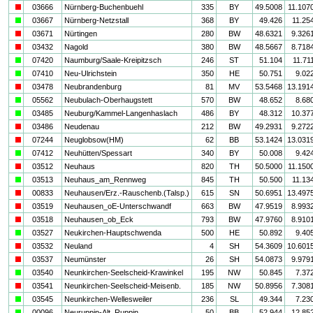
i
03666
Nürnberg-Buchenbuehl
335
BY
49.5008
11.107
a
03667
Nürnberg-Netzstall
368
BY
49.426
11.25
i
03671
Nürtingen
280
BW
48.6321
9.326
i
03432
Nagold
380
BW
48.5667
8.718
a
07420
Naumburg/Saale-Kreipitzsch
246
ST
51.104
11.71
a
07410
Neu-Ulrichstein
350
HE
50.751
9.02
i
03478
Neubrandenburg
81
MV
53.5468
13.191
a
05562
Neubulach-Oberhaugstett
570
BW
48.652
8.68
a
03485
Neuburg/Kammel-Langenhaslach
486
BY
48.312
10.37
i
03486
Neudenau
212
BW
49.2931
9.272
i
07244
Neuglobsow(HM)
62
BB
53.1424
13.031
a
07412
Neuhütten/Spessart
340
BY
50.008
9.42
i
03512
Neuhaus
820
TH
50.5000
11.150
a
03513
Neuhaus_am_Rennweg
845
TH
50.500
11.13
i
00833
Neuhausen/Erz.-Rauschenb.(Talsp.)
615
SN
50.6951
13.497
i
03519
Neuhausen_oE-Unterschwandf
663
BW
47.9519
8.993
i
03518
Neuhausen_ob_Eck
793
BW
47.9760
8.910
a
03527
Neukirchen-Hauptschwenda
500
HE
50.892
9.40
i
03532
Neuland
4
SH
54.3609
10.601
i
03537
Neumünster
26
SH
54.0873
9.979
a
03540
Neunkirchen-Seelscheid-Krawinkel
195
NW
50.845
7.37
i
03541
Neunkirchen-Seelscheid-Meisenb.
185
NW
50.8956
7.308
a
03545
Neunkirchen-Wellesweiler
236
SL
49.344
7.23
a
00096
Neuruppin-Alt_Ruppin
50
BB
52.944
12.85