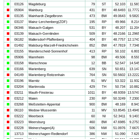
a
03126
Magdeburg
79
ST
52.103
11.58
i
05904
Mainburg
431
BY
48.6493
11.777
i
03135
Mainhardt-Ziegelbronn
473
BW
49.0643
9.582
a
03137
Mainz-Lerchenberg(ZDF)
195
RP
49.966
8.21
a
06346
Maisach-Galgen
531
BY
48.207
11.20
i
03139
Maisach-Gernlinden
509
BY
48.2166
11.296
i
06182
Mallersdorf-Pfaffenberg
404
BY
48.7757
12.174
i
01492
Malsburg-Marzell-Friedrichsheim
852
BW
47.7819
7.734
a
03155
Manderscheid-Sonnenhof
413
RP
50.102
6.80
a
05906
Mannheim
98
BW
49.506
8.55
a
03158
Manschnow
12
BB
52.547
14.54
a
03166
Marienberg
639
SN
50.651
13.14
i
04149
Marienberg-Reitzenhain
764
SN
50.5602
13.222
a
03196
Marnitz
81
MV
53.322
11.93
a
03204
Martinroda
429
TH
50.734
10.88
i
03211
Mauth-Finsterau
1011
BY
48.9359
13.574
i
03212
Maien
230
RP
50.3249
7.230
a
03268
Meßstetten-Appental
900
BW
48.169
8.94
i
06110
Medow-Wussentin
11
MV
53.8545
13.494
i
03222
Meerbeck
60
NI
52.3411
9.140
i
03223
Meersburg
460
BW
47.6985
9.275
i
03228
Meinerzhagen(A)
506
NW
51.0976
7.667
a
13713
Meinerzhagen-Redlendorf
386
NW
51.090
7.62