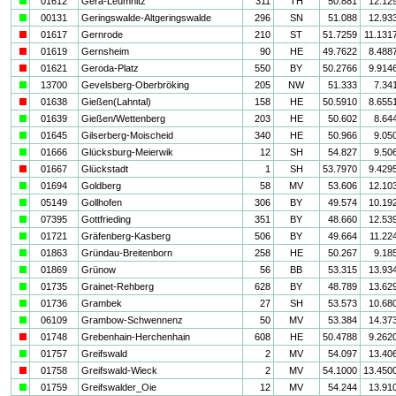
a
01612
Gera-Leumnitz
311
TH
50.881
12.12
a
00131
Geringswalde-Altgeringswalde
296
SN
51.088
12.93
i
01617
Gernrode
210
ST
51.7259
11.131
i
01619
Gernsheim
90
HE
49.7622
8.488
i
01621
Geroda-Platz
550
BY
50.2766
9.914
a
13700
Gevelsberg-Oberbröking
205
NW
51.333
7.34
i
01638
Gießen(Lahntal)
158
HE
50.5910
8.655
a
01639
Gießen/Wettenberg
203
HE
50.602
8.64
a
01645
Gilserberg-Moischeid
340
HE
50.966
9.05
a
01666
Glücksburg-Meierwik
12
SH
54.827
9.50
i
01667
Glückstadt
1
SH
53.7970
9.429
a
01694
Goldberg
58
MV
53.606
12.10
a
05149
Gollhofen
306
BY
49.574
10.19
a
07395
Gottfrieding
351
BY
48.660
12.53
a
01721
Gräfenberg-Kasberg
506
BY
49.664
11.22
a
01863
Gründau-Breitenborn
258
HE
50.267
9.18
a
01869
Grünow
56
BB
53.315
13.93
a
01735
Grainet-Rehberg
628
BY
48.789
13.62
a
01736
Grambek
27
SH
53.573
10.68
a
06109
Grambow-Schwennenz
50
MV
53.384
14.37
i
01748
Grebenhain-Herchenhain
608
HE
50.4788
9.262
a
01757
Greifswald
2
MV
54.097
13.40
i
01758
Greifswald-Wieck
2
MV
54.1000
13.450
a
01759
Greifswalder_Oie
12
MV
54.244
13.91