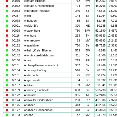
i
00070
Albstadt-Ebingen
712
BW
48.2052
9.037
i
00072
Albstadt-Onstmettingen
794
BW
48.2766
9.000
a
00073
Aldersbach-Kriestorf
340
BY
48.616
13.05
a
07367
Alfeld
144
NI
51.964
9.80
a
00078
Alfhausen
65
NI
52.485
7.91
a
00091
Alsfeld-Eifa
300
HE
50.745
9.34
i
00098
Altastenberg
780
NW
51.1890
8.467
i
00116
Altenburg
213
TH
50.9833
12.433
i
00129
Altentreptow
33
MV
53.6893
13.242
i
00132
Altglashütte
750
BY
49.7725
12.389
a
04189
Altheim;Kreis_Biberach
533
BW
48.148
9.46
a
00142
Altomünster-Maisbrunn
511
BY
48.406
11.31
a
00150
Alzey
215
RP
49.727
8.11
a
00151
Amberg-Unterammersricht
382
BY
49.469
11.85
a
00154
Amerang-Pfaffing
516
BY
48.020
12.29
a
00161
Andernach
75
RP
50.424
7.42
a
00164
Angermünde
54
BB
53.032
13.99
a
00167
Anklam
9
MV
53.841
13.68
i
00169
Annaberg-Buchholz
630
SN
50.5730
13.005
i
00172
Annaturm
395
NI
52.2486
9.505
i
00174
Annweiler-Bindersbach
250
RP
49.1886
7.976
i
00175
Ansbach
413
BY
49.2964
10.575
i
00177
Ansbach-Hennenbach
418
BY
49.3158
10.581
a
00183
Arkona
42
MV
54.679
13.43