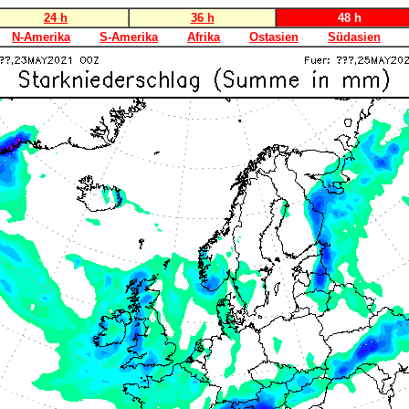
24 h
36 h
48 h
N-Amerika
S-Amerika
Afrika
Ostasien
Südasien