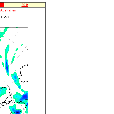
60 h
Australien